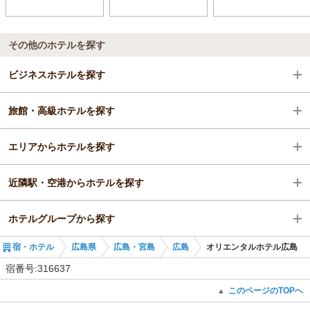
その他のホテルを探す
ビジネスホテルを探す
旅館・高級ホテルを探す
広島県
エリアからホテルを探す
広島・宮島
広島県
近隣駅・空港からホテルを探す
広島
広島県
ホテルグループから探す
広島駅
広島・宮島
比治山橋駅
宿・ホテル
広島県
広島・宮島
広島
オリエンタルホテル広島
広島
比治山下駅
全国のオリエンタルホテルズ＆リゾーツ
宿番号:316637
広島駅
銀山町駅
広島のオリエンタルホテルズ＆リゾーツ
このページのTOPへ
▲