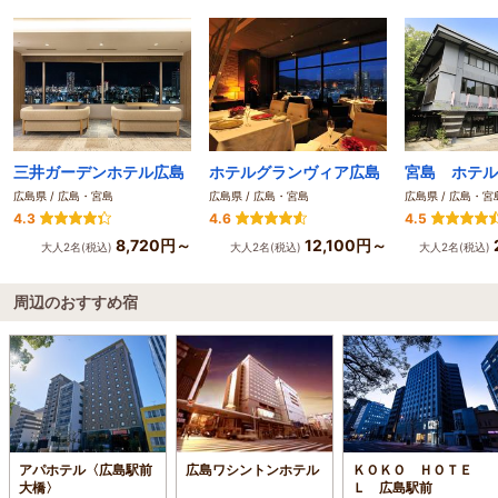
三井ガーデンホテル広島
ホテルグランヴィア広島
宮島 ホテル
広島県 / 広島・宮島
広島県 / 広島・宮島
広島県 / 広島・宮
4.3
4.6
4.5
8,720円～
12,100円～
大人2名(税込)
大人2名(税込)
大人2名(税込)
周辺のおすすめ宿
アパホテル〈広島駅前
広島ワシントンホテル
ＫＯＫＯ ＨＯＴＥ
大橋〉
Ｌ 広島駅前