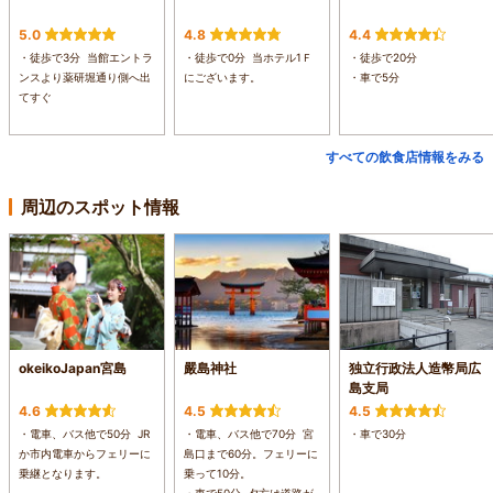
5.0
4.8
4.4
・徒歩で3分 当館エントラ
・徒歩で0分 当ホテル1Ｆ
・徒歩で20分
ンスより薬研堀通り側へ出
にございます。
・車で5分
てすぐ
すべての飲食店情報をみる
周辺のスポット情報
okeikoJapan宮島
嚴島神社
独立行政法人造幣局広
島支局
4.6
4.5
4.5
・電車、バス他で50分 JR
・電車、バス他で70分 宮
・車で30分
か市内電車からフェリーに
島口まで60分。フェリーに
乗継となります。
乗って10分。