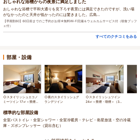
おしゃれな浴槽からの夜景に満足しました
おしゃれな浴槽で平和大通りを見下ろす夜景には満足できたのですが、洗い場
がなかったのと天井が低かったのには驚きました。広島…
【早期割60】60日前までのご予約がお得☆無料Wi-Fi完備＆ウェルカムサービス付（朝食ブッフ
ェ付）
すべてのクチコミをみる
部屋・設備
◇スタイリッシュエコノ
◇夜のスタイリッシュグ
◇スタイリッシュツイン
ミーツイン 17㎡＜禁煙＞
ランデツイン
24㎡＜禁煙・喫煙＞（3名
（1～2名利用）
利用）
標準的な部屋設備
全室バストイレ・全室シャワー・全室冷暖房・テレビ・衛星放送・空の冷蔵
庫・ズボンプレッサー（貸出含む）