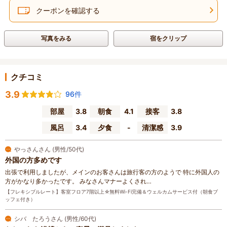
クーポンを確認する
写真をみる
宿をクリップ
クチコミ
3.9
96件
部屋
3.8
朝食
4.1
接客
3.8
風呂
3.4
夕食
-
清潔感
3.9
やっさんさん (男性/50代)
外国の方多めです
出張で利用しましたが、メインのお客さんは旅行客の方のようで 特に外国人の
方がかなり多かったです。 みなさんマナーよくされ…
【フレキシブルレート】客室フロア7階以上☆無料Wi-Fi完備＆ウェルカムサービス付（朝食ブ
ッフェ付き）
シバ たろうさん (男性/60代)