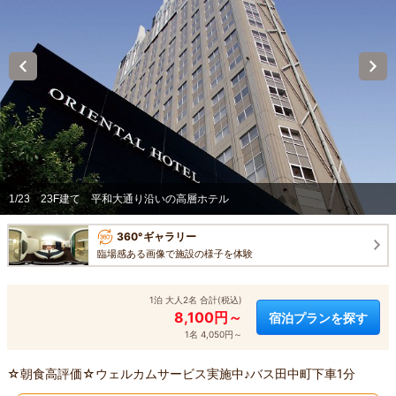
1/23
23F建て 平和大通り沿いの高層ホテル
360°ギャラリー
臨場感ある画像で施設の様子を体験
1泊 大人2名 合計(税込)
8,100円～
宿泊プランを探す
1名 4,050円～
☆朝食高評価☆ウェルカムサービス実施中♪バス田中町下車1分