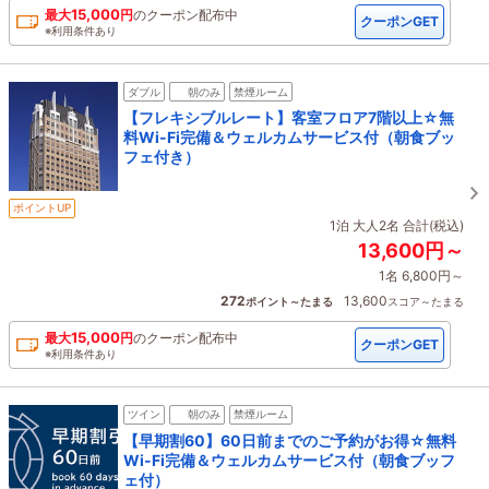
15,000
最大
円
の
クーポン配布中
クーポンGET
※利用条件あり
ダブル
朝のみ
禁煙ルーム
【フレキシブルレート】客室フロア7階以上☆無
料Wi-Fi完備＆ウェルカムサービス付（朝食ブッ
フェ付き）
ポイントUP
1泊 大人2名 合計(税込)
13,600円～
1名 6,800円～
272
13,600
ポイント～たまる
スコア～たまる
15,000
最大
円
の
クーポン配布中
クーポンGET
※利用条件あり
ツイン
朝のみ
禁煙ルーム
【早期割60】60日前までのご予約がお得☆無料
Wi-Fi完備＆ウェルカムサービス付（朝食ブッフ
ェ付）