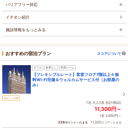
バリアフリー対応
イチオシ紹介
施設情報をもっとみる
おすすめの宿泊プラン
スコアについて
ダブル
食事なし
禁煙ルーム
【フレキシブルレート】客室フロア7階以上☆無
料Wi-Fi完備＆ウェルカムサービス付（お部屋の
み）
ポイントUP
1泊 大人2名 合計(税込)
11,300円～
1名 5,650円～
226
11,300
ポイント～たまる
スコア～たまる