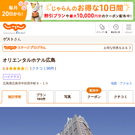
じゃらん
ゲスト
さん
お得な特典をみる
オリエンタルホテル広島
(
クチコミ96件
)
3.9
ハイクラス
広島県広島市中区田中町６－１０
地図・アクセス
配布中
プラン
施設情報
写真
クーポン
クチコミ
190件