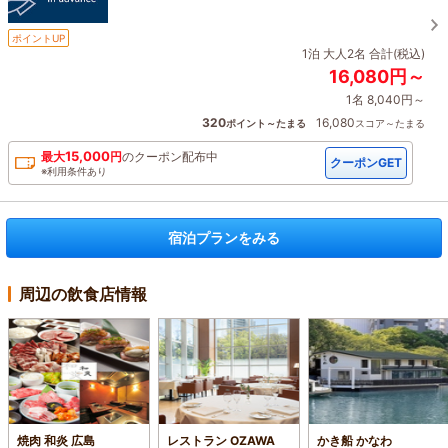
ポイントUP
1泊 大人2名 合計(税込)
16,080円～
1名 8,040円～
320
16,080
ポイント～たまる
スコア～たまる
15,000
最大
円
の
クーポン配布中
クーポンGET
※利用条件あり
宿泊プランをみる
周辺の飲食店情報
焼肉 和炎 広島
レストラン OZAWA
かき船 かなわ