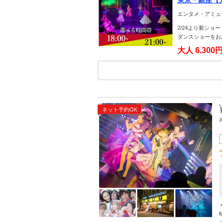
東京・銀座【
エンタメ・アミュ
2/24より新シ
ダンスショーをお
大人
6,300
ネット予約OK
ォ