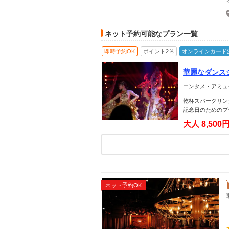
ネット予約可能なプラン一覧
即時予約OK
ポイント2％
オンラインカード
華麗なダンス
オススメ
エンタメ・アミュ
乾杯スパークリン
記念日のためのプ
大人
8,500
ネット予約OK