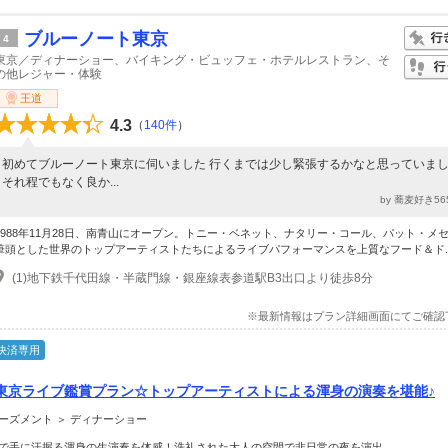
ブルーノート東京
4
東京／ディナーショー、バイキング・ビュッフェ・ホテルレストラン、そ
の他レジャー・体験
王道
4.3
（
140件
）
初めてブルーノート東京に伺いました 行くまでは少し緊張するかなと思っていま
それ程でもなく良か...
by 蕎麦好き56
1988年11月28日、南青山にオープン。トニー・ベネット、ナタリー・コール、パット・メ
筆頭とした世界のトップアーティストたちによるライブパフォーマンスを上質なフード＆ド..
(1)地下鉄千代田線・半蔵門線・銀座線表参道駅B3出口より徒歩8分
※最新情報はプラン詳細画面にてご確認
決済専用
東京ライブ鑑賞プラン☆トップアーティストによる渾身の演奏を堪能♪
ーズメント ＞ ディナーショー
で手に汗握る渾身の生演奏を体感！洗礼された大人の空間で非日常の夜を演出。