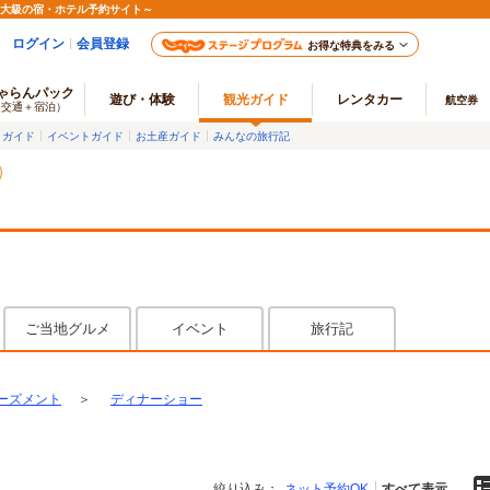
最大級の宿・ホテル予約サイト～
ログイン
会員登録
お得な特典をみる
ゃらんパック
遊び・体験
観光ガイド
レンタカー
航空券
（交通＋宿泊）
メガイド
イベントガイド
お土産ガイド
みんなの旅行記
ご当地グルメ
イベント
旅行記
ーズメント
＞
ディナーショー
絞り込み：
ネット予約OK
すべて表示