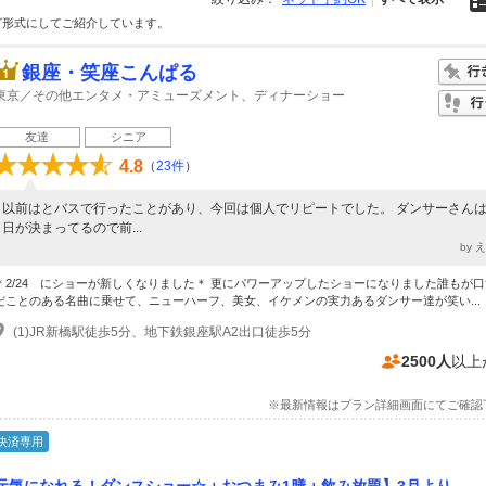
グ形式にしてご紹介しています。
銀座・笑座こんぱる
東京／その他エンタメ・アミューズメント、ディナーショー
友達
シニア
4.8
（
23件
）
以前はとバスで行ったことがあり、今回は個人でリピートでした。 ダンサーさん
日が決まってるので前...
by 
＊2/24 にショーが新しくなりました＊ 更にパワーアップしたショーになりました誰もが
だことのある名曲に乗せて、ニューハーフ、美女、イケメンの実力あるダンサー達が笑い...
(1)JR新橋駅徒歩5分、地下鉄銀座駅A2出口徒歩5分
2500人
以上
※最新情報はプラン詳細画面にてご確認
決済専用