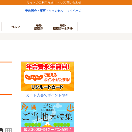
サイトのご利用方法
ヘルプ/問い合わせ
予約照会・変更・キャンセル
マイページ
海外
海外
ゴルフ
航空券
航空券+ホテル
カード入会でポイントget♪