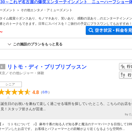
3:30～これぞ名古屋の爆笑エンターテインメント ニューハーフショー
(80分) じゃらんに記載ない日時はモンスターヒートホームページにて
ーズメント ＞ その他エンタメ・アミューズメント
タイム鑑賞☆ダンスあり、モノマネあり、笑いあり、感動の涙あり…のエンターテインメ
者とのトークもできます。日常にスパイスを！ご旅行の予定にプラスワンしてもおすすめ
円～
この施設のプランをもっと見る
リトモ・ディ・ブリブリブッスン
6
東京／その他レジャー・体験
シニア
4.8
（
6件
）
誕生日のお祝いを兼ねて楽しく過ごせる場所を探していたところ、こちらのお店を
見！スタッフ皆さんが芸達...
by 
【 ♪ リトモについて ♪】 麻布十番の知る人ぞ知る夢と魔法のテーマパークを目指して199
オープンしたお店です。 お客様とパフォーマーとの距離がより近くなるような空間作...