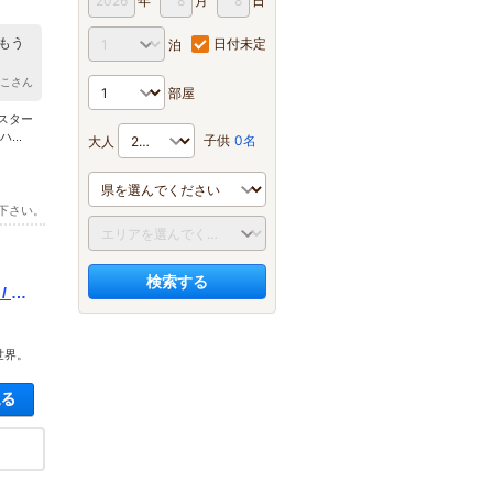
年
月
日
もう
日付未定
泊
っこさん
部屋
スター
...
子供
0名
大人
下さい。
検索する
/ SE
世界。
空き状況・料金を見る