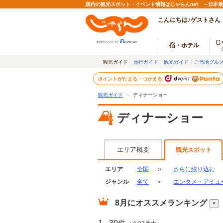
国内の観光スポット・イベント情報はじゃらんnet ～日本
こんにちは♪ゲストさん
じ
宿・ホテル
観光ガイド
旅行ガイド
観光ガイド
ご当地グル
ポイントがたまる・つかえる
観光ガイド
＞
ディナーショー
ディナーショー
エリア概要
観光スポット
エリア
全国
＞
さらに絞り込む
ジャンル
全て
＞
エンタメ・アミュ
8月
にオススメランキング