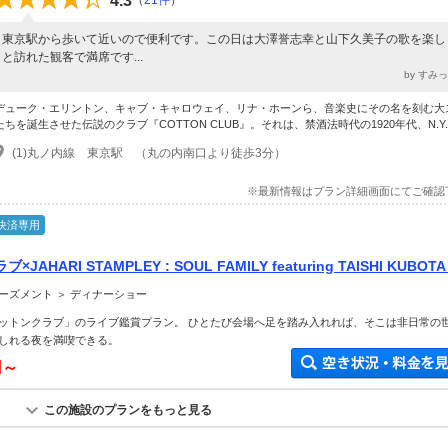
4.3
（
21件
）
東京駅から歩いて近いので便利です。この日は大澤誉志幸と山下久美子の歌を楽し
と訪れた観客で満席です...
by すみ
デューク・エリントン、キャブ・キャロウェイ、リナ・ホーンら、音楽史にその名を刻む大
たちを誕生させた伝説のクラブ『COTTON CLUB』。それは、禁酒法時代の1920年代、N.Y.ハ
(1)丸ノ内線 東京駅 （丸の内南口より徒歩3分）
※最新情報はプラン詳細画面にてご確認
決済専用
AHARI STAMPLEY : SOUL FAMILY featuring TAISHI KUBOTA 
HI】 9/19~9/20
ーズメント ＞ ディナーショー
ットンクラブ」のライブ鑑賞プラン。 ひとたび会場へ足を踏み入れれば、そこは非日常の
しれる夜を満喫できる。
円～
この施設のプランをもっと見る