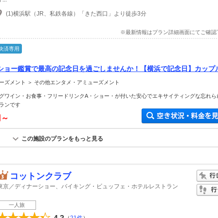
(1)横浜駅（JR、私鉄各線）「きた西口」より徒歩3分
※最新情報はプラン詳細画面にてご確認
決済専用
ショー鑑賞で最高の記念日を過ごしませんか！【横浜で記念日】カップ
ーズメント ＞ その他エンタメ・アミューズメント
グワイン・お食事・フリードリンクA・ショー・が付いた安心でエキサイティングな忘れら
ランです
円～
この施設のプランをもっと見る
コットンクラブ
東京／ディナーショー、バイキング・ビュッフェ・ホテルレストラン
一人旅