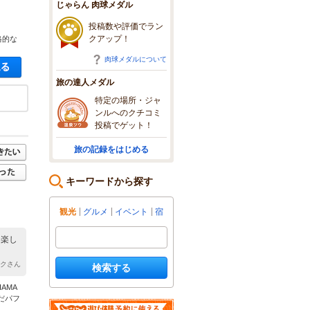
じゃらん 肉球メダル
投稿数や評価でラン
クアップ！
格的な
肉球メダルについて
空き状況・料金を見る
旅の達人メダル
特定の場所・ジャ
ンルへのクチコミ
投稿でゲット！
旅の記録をはじめる
キーワードから探す
観光
グルメ
イベント
宿
も楽し
ンクさん
検索する
AMA
だパフ