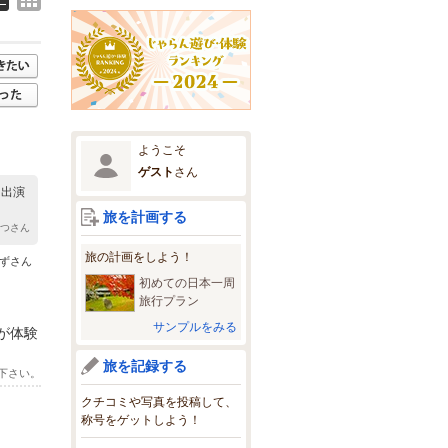
ようこそ
ゲスト
さん
は出演
旅を計画する
えつさん
旅の計画をしよう！
口ずさん
初めての日本一周
旅行プラン
サンプルをみる
が体験
旅を記録する
下さい。
クチコミや写真を投稿して、
称号をゲットしよう！