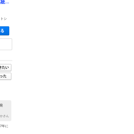
体験！
ご予
ントシ
！
空き状況・料金を見る
発
たかさん
7年に