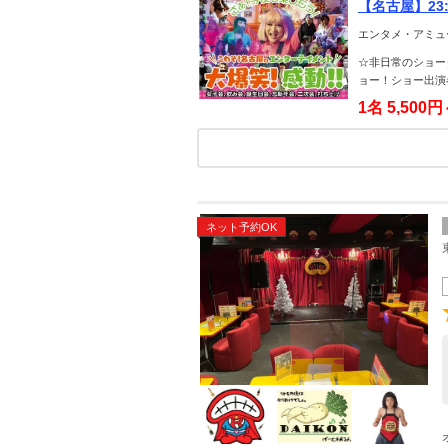
【名古屋】2
ナイトプラン
エンタメ・アミュ
約ください。
☆非日常のショー
ョー！ショー出演
1名
5,500
ネット予約OK