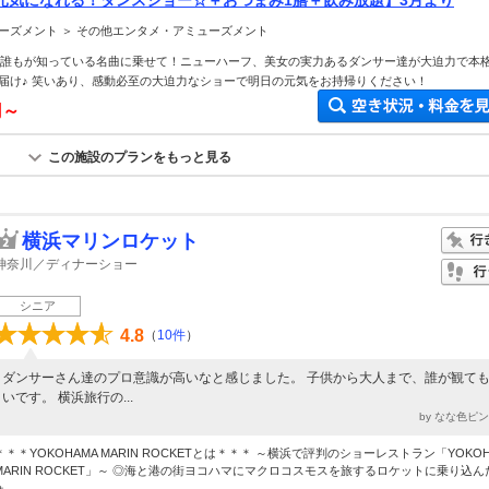
元気になれる！ダンスショー☆＋おつまみ1膳＋飲み放題】3月より
ーズメント ＞ その他エンタメ・アミューズメント
ョー 誰もが知っている名曲に乗せて！ニューハーフ、美女の実力あるダンサー達が大迫力で本
届け♪ 笑いあり、感動必至の大迫力なショーで明日の元気をお持帰りください！
円～
この施設のプランをもっと見る
横浜マリンロケット
神奈川／ディナーショー
シニア
4.8
（
10件
）
ダンサーさん達のプロ意識が高いなと感じました。 子供から大人まで、誰が観て
いです。 横浜旅行の...
by なな色ピ
＊＊＊YOKOHAMA MARIN ROCKETとは＊＊＊ ～横浜で評判のショーレストラン「YOKOH
MARIN ROCKET」～ ◎海と港の街ヨコハマにマクロコスモスを旅するロケットに乗り込ん
...