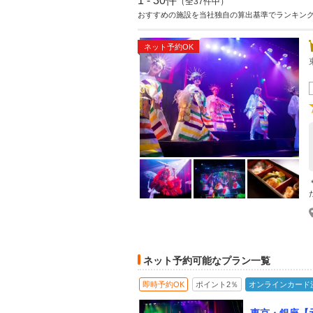
1 - 30件
（全37件中）
おすすめの施設を当社独自の算出基準でランキン
ネット予約OK
ネット予約可能なプラン一覧
即時予約OK
ポイント2％
オンラインカード