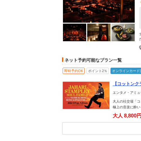
ネット予約可能なプラン一覧
即時予約OK
ポイント2％
オンラインカード
【コットンクラブ×J
NRI KAWAGUC
エンタメ・アミュ
大人の社交場「コ
極上の音楽に酔い
大人
8,800