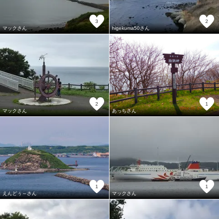
3
2
マックさん
higekuma50さん
2
1
マックさん
あっちさん
1
1
えんどぅ～さん
マックさん