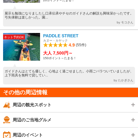
20ポイント～たまる！
展示も勉強になりましたし口承伝承やチセのガイドさんの解説も興味深かったです。
弓矢体験は楽しかった。園...
by モコさん
PADDLE STREET
ネット予約OK
カヌー・カヤック
4.9
(55件)
大人 7,500円～
150ポイント～たまる！
ガイドさんはとても優しく、心地よく過ごせました。小雨ごパラついていましたが、
上下雨具を無料で貸してい...
by たかぎさん
その他の周辺情報
周辺の観光スポット
周辺のご当地グルメ
周辺のイベント