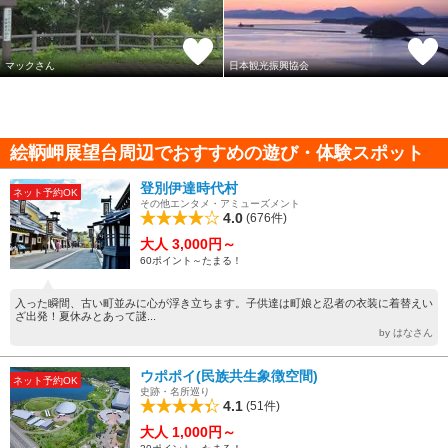
マックさん
日本観光振興協会
絵鞆岬展望台周辺でおすすめの遊び・体験スポット
登別伊達時代村
ネット予約OK
その他エンタメ・アミューズメント
4.0
(676件)
大人 3,000円～
60ポイント～たまる！
入った瞬間、古い町並みに心が浮き立ちます。子供達は町娘と忍者の衣装に着替えい
ざ出発！夏休みとあって謎...
by はなさん
ウポポイ(民族共生象徴空間)
ネット予約OK
史跡・名所巡り
4.1
(51件)
大人 1,000円～