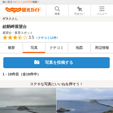
旅に役立つ
口コミ100万件
掲載！
検索
行きたい
メニュー
ゲスト
さん
絵鞆岬展望台
展望台・夜景スポット
3.5
（
）
クチコミ12件
概要
写真
クチコミ
地図
周辺情報
写真を投稿する
1 - 18件目
（全18件中）
ステキな写真にいいねを押そう！