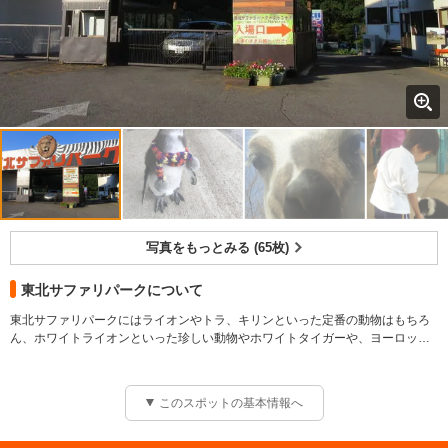
写真をもっとみる (65枚)
東北サファリパークについて
東北サファリパークにはライオンやトラ、キリンといった定番の動物はもちろ
ん、ホワイトライオンといった珍しい動物やホワイトタイガーや、ヨーロッパ
ヒグマ、レッサーパンダなど多種多様な動物たちに出会えます。放し飼いエリ
ア内を車で巡りながら、野生のままに生きる動物たちの姿を間近で眺めてみま
しょう！放し飼いエリアの他に、かわいい動物たちと車から降りて遊べる「ふ
このスポットの基本情報へ
れあい広場」も完備しています。また、アシカショーや東北サル劇場などの各
種ショーもおすすめ！