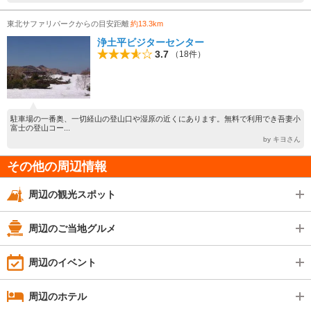
東北サファリパークからの目安距離
約13.3km
浄土平ビジターセンター
3.7
（18件）
駐車場の一番奥、一切経山の登山口や湿原の近くにあります。無料で利用でき吾妻小
富士の登山コー...
by キヨさん
その他の周辺情報
周辺の観光スポット
周辺のご当地グルメ
周辺のイベント
周辺のホテル