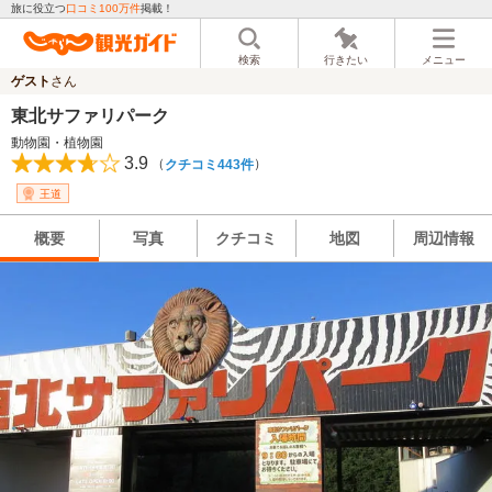
旅に役立つ
口コミ100万件
掲載！
検索
行きたい
メニュー
ゲスト
さん
東北サファリパーク
動物園・植物園
3.9
（
）
クチコミ443件
王道
概要
写真
クチコミ
地図
周辺情報