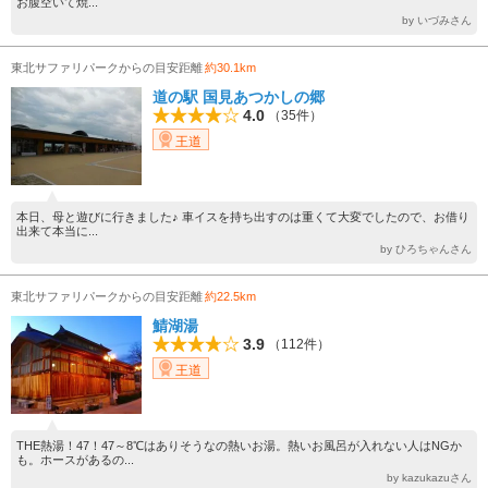
お腹空いて焼...
by いづみさん
東北サファリパークからの目安距離
約30.1km
道の駅 国見あつかしの郷
4.0
（35件）
王道
本日、母と遊びに行きました♪ 車イスを持ち出すのは重くて大変でしたので、お借り
出来て本当に...
by ひろちゃんさん
東北サファリパークからの目安距離
約22.5km
鯖湖湯
3.9
（112件）
王道
THE熱湯！47！47～8℃はありそうなの熱いお湯。熱いお風呂が入れない人はNGか
も。ホースがあるの...
by kazukazuさん