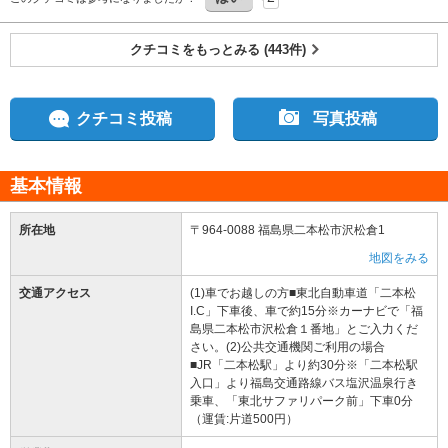
て、お猿さんの所に行きました。ワオギツネザル、エリマキキツネザルがとても可愛
く、エリマキキツネザルは人懐っこいのがいて、手のひらをバッチリ掴んで、細かい
クチコミをもっとみる (443件)
リンゴを食べてくれました。ふわふわで可愛いです。
クチコミ投稿
写真投稿
基本情報
所在地
〒964-0088 福島県二本松市沢松倉1
地図をみる
交通アクセス
(1)車でお越しの方■東北自動車道「二本松
I.C」下車後、車で約15分※カーナビで「福
島県二本松市沢松倉１番地」とご入力くだ
さい。(2)公共交通機関ご利用の場合
■JR「二本松駅」より約30分※「二本松駅
入口」より福島交通路線バス塩沢温泉行き
乗車、「東北サファリパーク前」下車0分