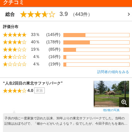
クチコミ
3.9
総合
（443件）
評価分布
33％
(145件)
40％
(178件)
19％
(85件)
4％
(16件)
4％
(19件)
訪問者の傾向をみる
“人生2回目の東北サファリパーク”
4.0
家族
他
2
枚の写真
子供の頃に一度家族で訪れた以来、30年ぶりの東北サファリパークでした。当時の
記憶はおぼろげで、「確かヘビがいたような？」位でしたが、今回子供たちを連れて
行ってきました。感想は「他では中々味わえないスリリングな体験ができて最高！」