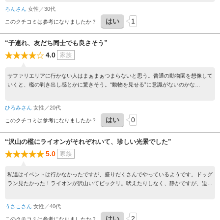
です。 場所はかなりの山奥です。安達太良山の大自然の雄大さに見惚れていたら到
ろんさん
女性／30代
着。岳温泉からすぐでした。少し分かりにくいのですが、入場ゲート（ここで入場
はい
1
料、レンタカー代、ナビ代、希望者は餌代を支払う）→マイカーに乗ったまま坂を登
このクチコミは参考になりましたか？
り、レンタカーに乗り換える→放し飼いゾーン→レンタカーを返してマイカーで別の
館前の駐車場へという流れでした。良いところは駐車場が広いので、暑い日もドアto
“子連れ、友だち同士でも良さそう”
ドアで例えばふれあい館やショー会場まで行けます。この日東京は38度でしたが、
4.0
家族
こちらは25度。避暑地のような爽やかな風が気持ちよくそれだけで来た価値があり
ました。施設はとても古いです。おそらく30年前とたいして変わってないので
は‥？しかし放し飼いゾーンに入り、不安は払拭されました。平日朝一だったので待
サファリエリアに行かない人はまぁまぁつまらないと思う。普通の動物園を想像して
ち時間は無く、閉まるゲートはまるで映画ジュラシックパークで、大人も子どももワ
いくと、檻の剥き出し感とかに驚きそう。“動物を見せる”に意識がないのかな
クワクします。まずは8頭のライオン達。東北サファリパークは近づくスリルがあり
～、、、良くも悪くも昔からある動物園って感じ！ サファリエリアにいくならバス
ました。見えるところに恐らく麻酔銃を持ったスタッフが乗った車があり、やや安
に乗った方があたしは楽しめると思った！自家用車でもいけるけど、慣れきった人が
ひろみさん
女性／20代
心。その後の草食動物エリアが本当に楽しい！猛スピードのアルパカに幅寄せされな
運転しているからこそ動物により近くに行けるし餌やりも楽しい！キリン、ゾウの迫
がら並走された経験あります？普通は無いです！娘達も、「シマウマさんのおヒゲ
はい
0
力はなかなか体験できないレベル！ 色々あったと思うけど、職員さんたちはみんな
このクチコミは参考になりましたか？
ー!」や「後ろからアルパカが来てるー！」など大騒ぎ。サファリパークならではの
いい人ばかりだから頑張ってほしい！
経験ができました。 ちなみに動物ショーはフサオマキザルとプードル。こちらも大
“沢山の檻にライオンがそれぞれいて、珍しい光景でした”
人も楽しめる笑いのある内容でした。他にもふれあい館や爬虫類館があるので、朝一
5.0
家族
で来ても全部見るのには3、4時間かかります。レストランや売店はよくある感じで
すがメニューはどれもおいしかったです。入場料含めた値段についてですが、物価高
ですし市営県営で無いことを考えると私は妥当な金額だと思います。ぜひ近くにお立
私達はイベントは行かなかったですが、盛りだくさんでやっているようです。ドッグ
ち寄りの際は一度放し飼いゾーンへご訪問を！
ラン見たかった！ライオンが沢山いてビックリ。吠えたりしなく、静かですが、迫力
ありました。狭い檻の中、ホワイトタイガーが行ったり来たりしてよく歩いてまし
た。サファリゾーンは絶対レンタカーが良いです。アルパカやシマウマの舌で窓はデ
うさこさん
女性／40代
ロデロになります。ちゃんと、貸し出す前は窓や車内はキレイに拭いてくれてあっ
はい
2
て、感動しました。シマウマ可愛いです。サファリゾーンが終わり、ふれあいに行っ
このクチコミは参考になりましたか？