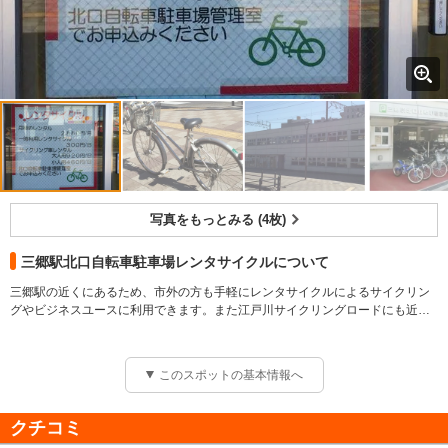
写真をもっとみる (4枚)
三郷駅北口自転車駐車場レンタサイクルについて
三郷駅の近くにあるため、市外の方も手軽にレンタサイクルによるサイクリン
グやビジネスユースに利用できます。また江戸川サイクリングロードにも近い
ので、本格的なサイクリングが可能です。（レンタサイクルご利用には、運転
免許証・健康保険証・学生証などの身分証明書が必要です）
【料金】 大人: 920円 観光用/1日 子供: 460円 観光用/1日 その他: 300円 一時利
このスポットの基本情報へ
用（1日1回）
クチコミ