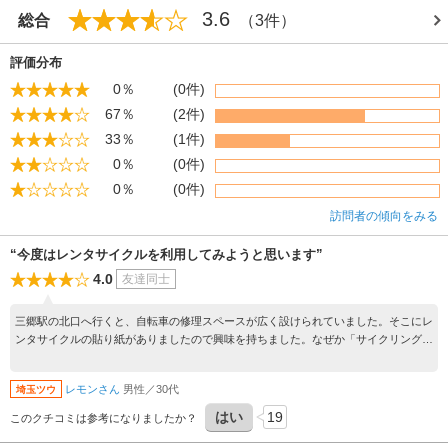
3.6
総合
（3件）
評価分布
0％
(0件)
67％
(2件)
33％
(1件)
0％
(0件)
0％
(0件)
訪問者の傾向をみる
“今度はレンタサイクルを利用してみようと思います”
4.0
友達同士
三郷駅の北口へ行くと、自転車の修理スペースが広く設けられていました。そこにレ
ンタサイクルの貼り紙がありましたので興味を持ちました。なぜか「サイクリング
用」と「一時利用」の2種類がありまして、利用料金が大幅に異なっていたので理由
を「三郷駅北口自転車駐車場レンタサイクル」で尋ねてみることにしたのです。担当
レモンさん
男性／30代
埼玉ツウ
の方の説明によると、サイクリング用の方がギアの段数が多いとのこと。一時利用の
普通の自転車でも3段のギアがついているので、利用にあたっては問題ないですし、
はい
19
このクチコミは参考になりましたか？
利用時間も同じなのだそうです。次回、三郷市内を観光する際は一時利用の形でレン
タサイクルを利用してみるつもりです。