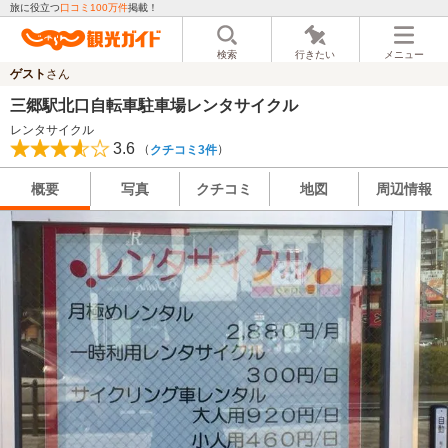
旅に役立つ
口コミ100万件
掲載！
検索
行きたい
メニュー
ゲスト
さん
三郷駅北口自転車駐車場レンタサイクル
レンタサイクル
3.6
（
）
クチコミ3件
概要
写真
クチコミ
地図
周辺情報