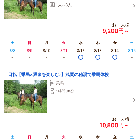
1人～3人
お一人様
9,200円～
土
日
月
火
水
木
金
土
8/8
8/9
8/10
8/11
8/12
8/13
8/14
8/15
土日祝【乗馬×温泉を楽しむ♪】浅間の秘湯で乗馬体験
乗馬
1時間30分
お一人様
10,800円～
土
日
月
火
水
木
金
土