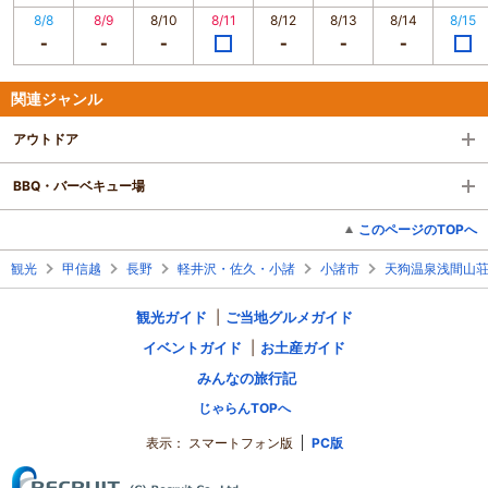
8/8
8/9
8/10
8/11
8/12
8/13
8/14
8/15
関連ジャンル
アウトドア
BBQ・バーベキュー場
このページのTOPへ
観光
甲信越
長野
軽井沢・佐久・小諸
小諸市
天狗温泉浅間山
観光ガイド
ご当地グルメガイド
イベントガイド
お土産ガイド
みんなの旅行記
じゃらんTOPへ
表示：
スマートフォン版
PC版