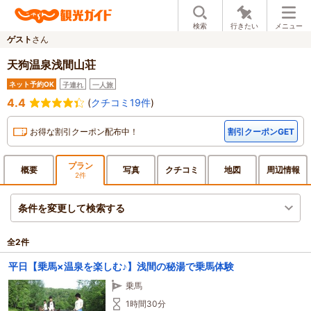
検索
行きたい
メニュー
ゲスト
さん
天狗温泉浅間山荘
ネット予約OK
子連れ
一人旅
4.4
(
クチコミ19件
)
お得な割引クーポン配布中！
割引クーポンGET
プラン
概要
写真
クチ
コミ
地図
周辺
情報
2件
条件を変更して検索する
全
2
件
平日【乗馬×温泉を楽しむ♪】浅間の秘湯で乗馬体験
乗馬
1時間30分