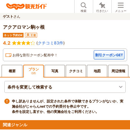
検索
行きたい
メニュー
ゲスト
さん
アクアロマン駒ヶ根
ネット予約OK
王道
4.2
(
クチコミ83件
)
お得な割引クーポン配布中！
割引クーポンGET
プラン
概要
写真
クチ
コミ
地図
周辺
情報
0件
条件を変更して検索する
申し訳ありませんが、設定された条件で体験できるプランがないか、実
施会社がじゃらんnetでの予約受付を停止中です。
条件を設定し直すか、他の実施会社をご利用ください。
関連ジャンル