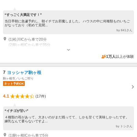
“すっごく大満足です！”
当日早朝に急遽予約し、朝イチでお邪魔しました。 ハウスの中に何種類ものいちご
がなっており（初めて見聞...
by 841さん
(1)松川ICから車で20分
(2)駒ヶ根ICから車で35分
営業：1月上旬～6月下旬
専用駐車場あり（無料）15台 受付の前にございます。
1万人
以上が体験
7
ヨッシャア駒ヶ根
駒ヶ根市／いちご狩り
ネット予約OK
4.1
(17件)
“イチゴが甘い”
４種類の苺があって、大きいのがまだ残ってて、しかも甘くて美味しかったです。
練乳なんて要らないですよ...
by トシさん
(1)駒ヶ根ICから車で5分