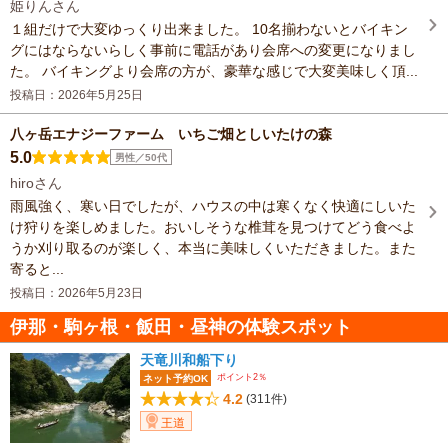
姫りんさん
１組だけで大変ゆっくり出来ました。 10名揃わないとバイキン
グにはならないらしく事前に電話があり会席への変更になりまし
た。 バイキングより会席の方が、豪華な感じで大変美味しく頂...
投稿日：2026年5月25日
八ヶ岳エナジーファーム いちご畑としいたけの森
5.0
男性／50代
hiroさん
雨風強く、寒い日でしたが、ハウスの中は寒くなく快適にしいた
け狩りを楽しめました。おいしそうな椎茸を見つけてどう食べよ
うか刈り取るのが楽しく、本当に美味しくいただきました。また
寄ると...
投稿日：2026年5月23日
伊那・駒ヶ根・飯田・昼神の体験スポット
天竜川和船下り
ポイント2％
ネット予約OK
4.2
(311件)
王道