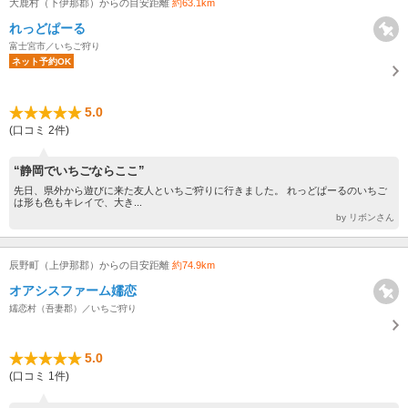
大鹿村（下伊那郡）からの目安距離
約63.1km
れっどぱーる
富士宮市／いちご狩り
ネット予約OK
5.0
(口コミ 2件)
“静岡でいちごならここ”
先日、県外から遊びに来た友人といちご狩りに行きました。 れっどぱーるのいちご
は形も色もキレイで、大き...
by リボンさん
辰野町（上伊那郡）からの目安距離
約74.9km
オアシスファーム嬬恋
嬬恋村（吾妻郡）／いちご狩り
5.0
(口コミ 1件)