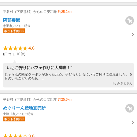
平谷村（下伊那郡）からの目安距離
約25.2km
阿部農園
恵那市／いちご狩り
ネット予約OK
4.6
(口コミ 10件)
“いちご狩りにパフェ作りに大満喫！”
じゃらんの限定クーポンがあったため、子どもとともにいちご狩りに訪れました。 5
月のいちご狩りのため、...
by みさとさん
平谷村（下伊那郡）からの目安距離
約25.6km
めぐりーん産地直売所
中津川市／いちご狩り
ネット予約OK
3.8