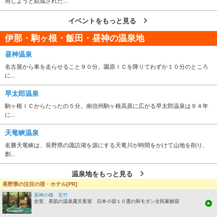
用しようと結成された...
イベントをもっと見る
伊那・駒ヶ根・飯田・昼神の温泉地
昼神温泉
名古屋から車を走らせること９０分。園原ＩＣを降りてわずか１０分のところ
に...
早太郎温泉
駒ヶ根ＩＣからたったの５分。南信州駒ヶ根高原に広がる早太郎温泉は９４年
に...
天竜峡温泉
名勝天竜峡は、長野県の諏訪湖を源にする天竜川が時間をかけて山地を削り、
創...
温泉地をもっと見る
長野県の注目の宿・ホテル[PR]
伊那・駒ヶ根・...のおすすめの旅行記
昼神の棲 玄竹
全室、美肌の温泉露天客室 日本小宿１０選の和モダン古民家銘宿
長野 R151沿いの一本桜見物
2017/4/19(水)