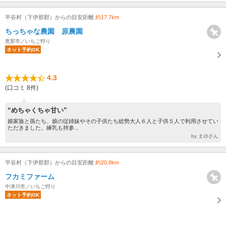
平谷村（下伊那郡）からの目安距離
約17.7km
ちっちゃな農園 原農園
恵那市／いちご狩り
ネット予約OK
4.3
(口コミ 8件)
“めちゃくちゃ甘い”
娘家族と孫たち、娘の従姉妹やその子供たち総勢大人６人と子供５人で利用させてい
ただきました。練乳も持参...
by まゆさん
平谷村（下伊那郡）からの目安距離
約20.8km
フカミファーム
中津川市／いちご狩り
ネット予約OK