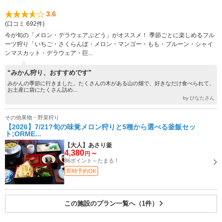
3.6
(口コミ 692件)
今が旬の「メロン・デラウェアぶどう」がオススメ！ 季節ごとに楽しめるフル
ーツ狩り「いちご・さくらんぼ・メロン・マンゴー・もも・プルーン・シャイ
ンマスカット・デラウェア・巨...
“みかん狩り、おすすめです”
みかんの季節に行きました。たくさんの木がある山の畑で、好きなだけ食べられて、
お土産に袋にたくさん詰め...
by ひなたさん
その他果物・野菜狩り
【2026】7/21?旬の味覚メロン狩りと5種から選べる釜飯セッ
ト;ORME...
【大人】あさり釜
4,380
～
円
86ポイント～たまる！
即時予約OK
この施設のプラン一覧へ（1件）