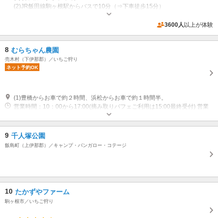
(2)JR飯田線駒ヶ根駅からバスで10分（⇒下車徒歩15分）
営業：1月中旬～5月下旬
3600人
以上が体験
8
むらちゃん農園
売木村（下伊那郡）／いちご狩り
ネット予約OK
(1)豊橋からお車で約２時間、浜松からお車で約１時間半。
営業時間：10：00から17:00(摘み取りパフェご利用は15:00最終受付) 営業
期間：7月中旬から10月下旬
近隣駐車場あり（無料）50台 うるぎ温泉“こまどりの湯”との共有駐車場です。
9
千人塚公園
飯島町（上伊那郡）／キャンプ・バンガロー・コテージ
10
たかずやファーム
駒ヶ根市／いちご狩り