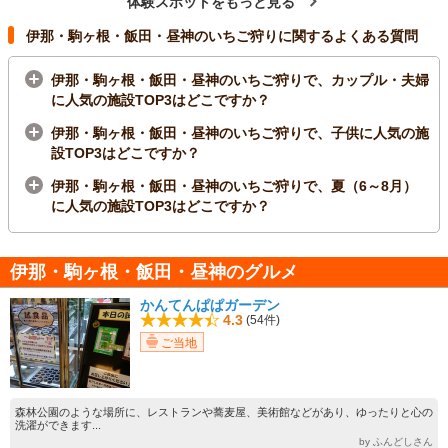
体験スポットをもっと見る
伊那・駒ヶ根・飯田・昼神のいちご狩りに関するよくある質問
伊那・駒ヶ根・飯田・昼神のいちご狩りで、カップル・夫婦
に人気の施設TOP3はどこですか？
伊那・駒ヶ根・飯田・昼神のいちご狩りで、子供に人気の施
設TOP3はどこですか？
伊那・駒ヶ根・飯田・昼神のいちご狩りで、夏（6～8月）
に人気の施設TOP3はどこですか？
伊那・駒ヶ根・飯田・昼神のグルメ
かんてんぱぱガーデン
4.3
(54件)
ご当地
森林公園のような場所に、レストランや蕎麦屋、美術館などがあり、ゆったりと心の
洗濯ができます...
by ふんどしさん