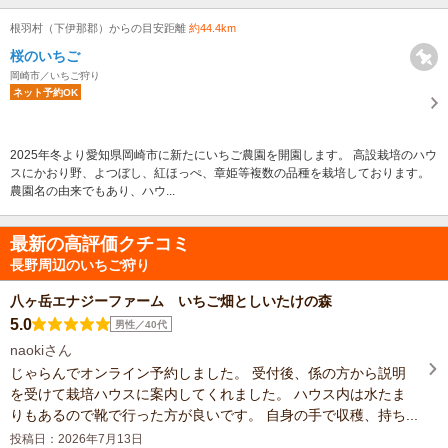
根羽村（下伊那郡）からの目安距離
約44.4km
桜のいちご
岡崎市／いちご狩り
ネット予約OK
2025年冬より愛知県岡崎市に新たにいちご農園を開園します。 高設栽培のハウ
スにかおり野、よつぼし、紅ほっぺ、章姫等複数の品種を栽培しております。
農園名の由来でもあり、ハウ...
最新の高評価クチコミ
長野周辺のいちご狩り
八ヶ岳エナジーファーム いちご畑としいたけの森
5.0
男性／40代
naokiさん
じゃらんでオンライン予約しました。 受付後、係の方から説明
を受けて栽培ハウスに案内してくれました。 ハウス内は水たま
りもあるので靴で行った方が良いです。 自身の手で収穫、持ち...
投稿日：2026年7月13日