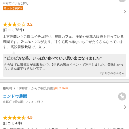
甲府市／いちご狩り
ネット予約OK
3.2
(口コミ 78件)
土方洋蘭いちご園はイチゴ狩り、農園カフェ、洋蘭や草花の販売を行っている
農園です。 2つのハウスがあり、甘くて真っ赤ないちごがたくさんなっていま
す。 高設養液栽培で、立っ...
“ピカピカな苺、いっぱい食べていい思い出になりました”
かがまずに苺摘みが出来るので、3世代の家族イベントで利用しました。美味しかっ
た。また是非行きたいです...
by ちなみさんさん
根羽村（下伊那郡）からの目安距離
約52.0km
コンドウ農園
東郷町（愛知郡）／いちご狩り
4.5
(口コミ 4件)