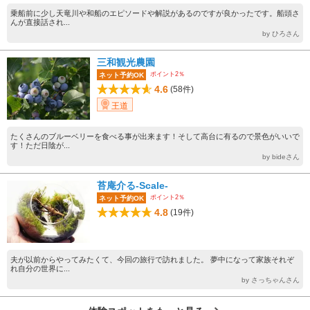
乗船前に少し天竜川や和船のエピソードや解説があるのですが良かったです。船頭さ
んが直接話され...
by ひろさん
三和観光農園
ポイント2％
ネット予約OK
4.6
(58件)
王道
たくさんのブルーベリーを食べる事が出来ます！そして高台に有るので景色がいいで
す！ただ日陰が...
by bideさん
苔庵介る-Scale-
ポイント2％
ネット予約OK
4.8
(19件)
夫が以前からやってみたくて、今回の旅行で訪れました。 夢中になって家族それぞ
れ自分の世界に...
by さっちゃんさん