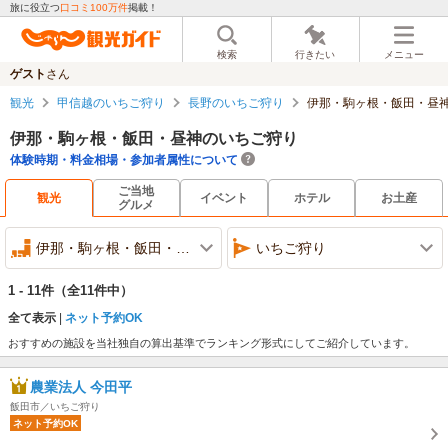
旅に役立つ
口コミ100万件
掲載！
検索
行きたい
メニュー
ゲスト
さん
観光
甲信越のいちご狩り
長野のいちご狩り
伊那・駒ヶ根・飯田・昼
伊那・駒ヶ根・飯田・昼神のいちご狩り
体験時期・料金相場・参加者属性について
ご当地
観光
イベント
ホテル
お土産
グルメ
伊那・駒ヶ根・飯田・昼神
いちご狩り
1 - 11件
（全11件中）
全て表示
ネット予約OK
おすすめの施設を当社独自の算出基準でランキング形式にしてご紹介しています。
農業法人 今田平
飯田市／いちご狩り
ネット予約OK