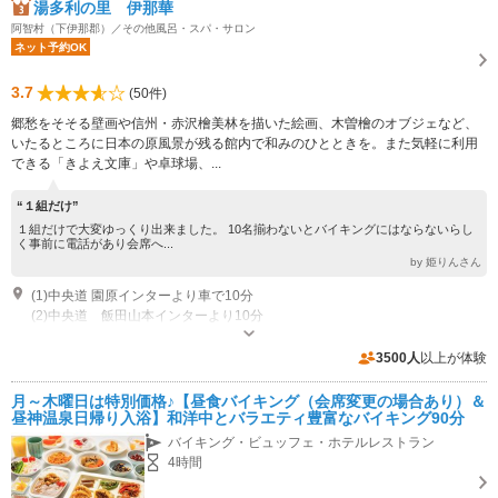
湯多利の里 伊那華
阿智村（下伊那郡）／その他風呂・スパ・サロン
ネット予約OK
3.7
(50件)
郷愁をそそる壁画や信州・赤沢檜美林を描いた絵画、木曽檜のオブジェなど、
いたるところに日本の原風景が残る館内で和みのひとときを。また気軽に利用
できる「きよえ文庫」や卓球場、...
“１組だけ”
１組だけで大変ゆっくり出来ました。 10名揃わないとバイキングにはならないらし
く事前に電話があり会席へ...
by 姫りんさん
(1)中央道 園原インターより車で10分
(2)中央道 飯田山本インターより10分
入館：10：30～14：30 休業日：毎週金曜日
3500人
以上が体験
月～木曜日は特別価格♪【昼食バイキング（会席変更の場合あり）＆
昼神温泉日帰り入浴】和洋中とバラエティ豊富なバイキング90分
バイキング・ビュッフェ・ホテルレストラン
4時間