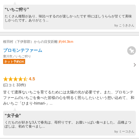
“いちご狩り”
たくさん種類があり、味比べするのが楽しかったです 特にほしうららが甘くて美味
しかったです。ありがとう...
by こうきさん
根羽村（下伊那郡）からの目安距離
約44.3km
プロモンテファーム
豊川市／いちご狩り
ネット予約OK
4.5
(口コミ 33件)
甘くて濃厚ないちごを育てるためには太陽の光が必要です。また、プロモンテ
ファームのいちごを食べた皆様の心を明るく照らしたいという想い込めて、 和
みいちご「ひまり-himari-」...
“女子会”
くだものが好きな3人で春先は、苺狩りです。 お腹いっぱい食べました。 品種よつ
ぽしは、初めて食べまし...
by ミーコさん