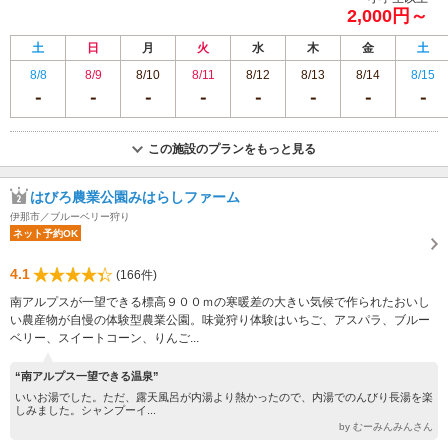
2,000円～
土
日
月
火
水
木
金
土
8/8
8/9
8/10
8/11
8/12
8/13
8/14
8/15
この施設のプランをもっと見る
はびろ農業公園みはらしファーム
伊那市／ブルーベリー狩り
ネット予約OK
4.1
(166件)
南アルプスが一望できる標高９００ｍの寒暖差の大きい気候で作られたおいし
い農産物が自慢の体験型農業公園。味覚狩り体験はいちご、アスパラ、ブルー
ベリー、スイートコーン、りんご...
“南アルプス一望できる温泉”
いいお湯でした。ただ、露天風呂が内湯より熱かったので、内湯でのんびり長湯を楽
しみました。シャンプーイ...
by むーみんみんさん