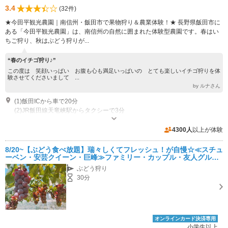
3.4
(32件)
★今田平観光農園｜南信州・飯田市で果物狩り＆農業体験！★ 長野県飯田市に
ある「今田平観光農園」は、南信州の自然に囲まれた体験型農園です。春はい
ちご狩り、秋はぶどう狩りが...
“春のイチゴ狩り♪”
この度は 笑顔いっぱい お腹も心も満足いっぱいの とても楽しいイチゴ狩りを体
験させてくださいまして ...
by ルナさん
(1)飯田ICから車で20分
(2)JR飯田線天竜峡駅からタクシーで3分
専用駐車場あり（無料）30台 いちごハウスの横にあります
4300人
以上が体験
8/20~【ぶどう食べ放題】瑞々しくてフレッシュ！が自慢☆≪スチュ
ーベン・安芸クイーン・巨峰≫ファミリー・カップル・友人グルー
プにおすすめ♪
ぶどう狩り
30分
オンラインカード決済専用
小学生以上