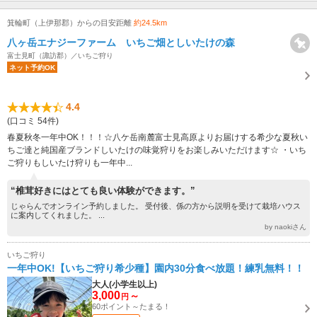
箕輪町（上伊那郡）からの目安距離
約24.5km
八ヶ岳エナジーファーム いちご畑としいたけの森
富士見町（諏訪郡）／いちご狩り
ネット予約OK
4.4
(口コミ 54件)
春夏秋冬一年中OK！！！☆八ケ岳南麓富士見高原よりお届けする希少な夏秋い
ちご達と純国産ブランドしいたけの味覚狩りをお楽しみいただけます☆ ・いち
ご狩りもしいたけ狩りも一年中...
“椎茸好きにはとても良い体験ができます。”
じゃらんでオンライン予約しました。 受付後、係の方から説明を受けて栽培ハウス
に案内してくれました。 ...
by naokiさん
いちご狩り
一年中OK!【いちご狩り希少種】園内30分食べ放題！練乳無料！！
大人(小学生以上)
3,000
～
円
60ポイント～たまる！