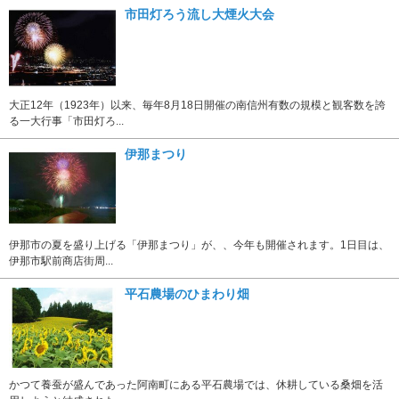
市田灯ろう流し大煙火大会
大正12年（1923年）以来、毎年8月18日開催の南信州有数の規模と観客数を誇
る一大行事「市田灯ろ...
伊那まつり
伊那市の夏を盛り上げる「伊那まつり」が、、今年も開催されます。1日目は、
伊那市駅前商店街周...
平石農場のひまわり畑
かつて養蚕が盛んであった阿南町にある平石農場では、休耕している桑畑を活