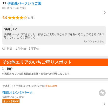
11
伊那森パークいちご園
駒ヶ根市／いちご狩り
4.0
(1件)
“美味しい”
伊那森パークに行きました。好きなだけ真っ赤なイチゴを食べることのできるイチゴ
狩りです。とても美味しく...
by ロンちゃんさん
営業：1月中旬～5月下旬
その他エリアのいちご狩りスポット
1 - 19件
※掲載されている目安距離は役所・役場からの距離になります。
売木村（下伊那郡）からの目安距離
約63.0km
蒲郡オレンジパーク
蒲郡市／みかん狩り
ネット予約OK