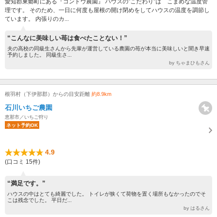
愛知郡東郷町にある『コンドウ農園』 ハウスの”こだわり”は こまめな温度管
理です。 そのため、一日に何度も屋根の開け閉めをしてハウスの温度を調節し
ています。 内張りのカ...
“こんなに美味しい苺は食べたことない！”
夫の高校の同級生さんから先輩が運営している農園の苺が本当に美味しいと聞き早速
予約しました。 同級生さ...
by ちゃまひもさん
根羽村（下伊那郡）からの目安距離
約8.9km
石川いちご農園
恵那市／いちご狩り
ネット予約OK
4.9
(口コミ 15件)
“満足です。”
ハウスの中はとても綺麗でした。 トイレが狭くて荷物を置く場所もなかったのでそ
こは残念でした。 平日だ...
by はるさん