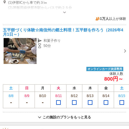
(1)伊那ICから車で約３㎞
(2)JR飯田線伊那市駅からバスで約２５分
その他：営業時間はファーム内各施設で異なります。お問い合わせ下さ
い、。
1万人
以上が体験
専用駐車場あり（無料）300台
五平餅づくり体験☆南信州の郷土料理！五平餅を作ろう（2026年4
月1日～）
和菓子作り
50分
オンラインカード決済専用
体験人数
800円～
土
日
月
火
水
木
金
土
8/8
8/9
8/10
8/11
8/12
8/13
8/14
8/15
この施設のプランをもっと見る