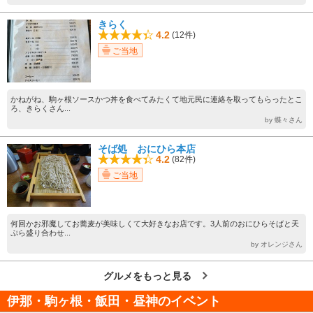
きらく
4.2
(12件)
ご当地
かねがね、駒ヶ根ソースかつ丼を食べてみたくて地元民に連絡を取ってもらったとこ
ろ、きらくさん...
by 蝶々さん
そば処 おにひら本店
4.2
(82件)
ご当地
何回かお邪魔してお蕎麦が美味しくて大好きなお店です。3人前のおにひらそばと天
ぷら盛り合わせ...
by オレンジさん
グルメをもっと見る
伊那・駒ヶ根・飯田・昼神のイベント