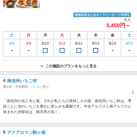
現地決済またはオンラインカード決済可
大人
3,450円～
土
日
月
火
水
木
金
土
8/8
8/9
8/10
8/11
8/12
8/13
8/14
8/15
この施設のプランをもっと見る
4
南信州いちご村
豊丘村（下伊那郡）／いちご狩り
「南信州の光と水と風」それが私たちの美味しさの源。南信州いちご村は、季
節ごとに旬のいちごを豊かに実らせる農園です。中央アルプスと南アルプスに
挟まれた伊那谷は、晴天率が高く...
5
アクアロマン駒ヶ根