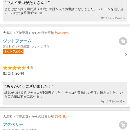
“巨大イチゴがたくさん！”
じじばば＆娘夫婦に孫（３歳）の計５人でお世話になりました。 ２レーンを割り当
てていただき片側ずつに紅...
by すむちゃんさん
大鹿村（下伊那郡）からの目安距離
約38.5km
ジットファーム
富士川町（南巨摩郡）／いちご狩り
ネット予約OK
4.5
(口コミ 20件)
“ありがとうございました！”
練乳がつけ放題でチョコが300円でした！ チョコが美味しく何度も頂きました。 い
ちごの量は前回に比べる...
by ヒロちゃんさん
大鹿村（下伊那郡）からの目安距離
約41.1km
アグベリー