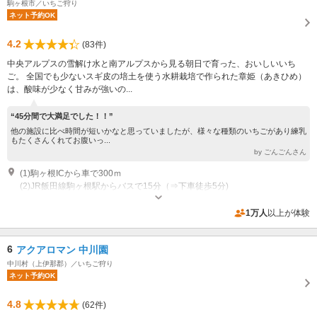
駒ヶ根市／いちご狩り
ネット予約OK
4.2
(83件)
中央アルプスの雪解け水と南アルプスから見る朝日で育った、おいしいいち
ご。 全国でも少ないスギ皮の培土を使う水耕栽培で作られた章姫（あきひめ）
は、酸味が少なく甘みが強いの...
“45分間で大満足でした！！”
他の施設に比べ時間が短いかなと思っていましたが、様々な種類のいちごがあり練乳
もたくさんくれてお腹いっ...
by ごんごんさん
(1)駒ヶ根ICから車で300ｍ
(2)JR飯田線駒ヶ根駅からバスで15分（⇒下車徒歩5分)
営業：1月上旬～6月下旬 営業時間：<1~3月>8:30~15:30 <4~6月末
>8:30~17:00
1万人
以上が体験
専用駐車場あり（無料）20台 お車はビアンデ駐車場に駐車してください。
6
アクアロマン 中川園
中川村（上伊那郡）／いちご狩り
ネット予約OK
4.8
(62件)