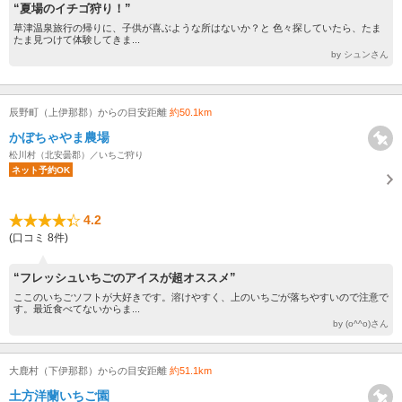
“夏場のイチゴ狩り！”
草津温泉旅行の帰りに、子供が喜ぶような所はないか？と 色々探していたら、たま
たま見つけて体験してきま...
by シュンさん
辰野町（上伊那郡）からの目安距離
約50.1km
かぼちゃやま農場
松川村（北安曇郡）／いちご狩り
ネット予約OK
4.2
(口コミ 8件)
“フレッシュいちごのアイスが超オススメ”
ここのいちごソフトが大好きです。溶けやすく、上のいちごが落ちやすいので注意で
す。最近食べてないからま...
by (o^^o)さん
大鹿村（下伊那郡）からの目安距離
約51.1km
土方洋蘭いちご園