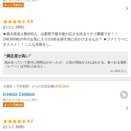
南アルプス市／いちご狩り
ネット予約OK
4.5
(口コミ 26件)
★最大収容人数600人。山梨県下最大級の広さを誇るイチゴ農園です！！
198,000粒の中のお気に入りの1粒を探す旅に出かけませんか？ ★ファミリーに
オススメ！！ こんな失敗をし...
“満足度が高い”
混み合っていて受付に時間はかかったが、人気の理由が入ればわかる。食べれる場所
（レーン）は10以上あると...
by MZKさん
大鹿村（下伊那郡）からの目安距離
約42.2km
ICHIGO ZANMAI
南アルプス市／いちご狩り
ネット予約OK
4.7
(口コミ 20件)