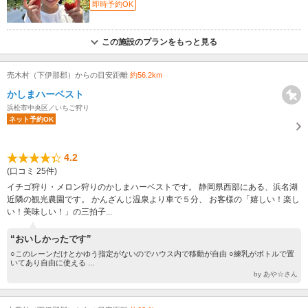
即時予約OK
この施設のプランをもっと見る
売木村（下伊那郡）からの目安距離
約56.2km
かしまハーベスト
浜松市中央区／いちご狩り
ネット予約OK
4.2
(口コミ 25件)
イチゴ狩り・メロン狩りのかしまハーベストです。 静岡県西部にある、浜名湖
近隣の観光農園です。 かんざんじ温泉より車で５分、 お客様の「嬉しい！楽し
い！美味しい！」の三拍子...
“おいしかったです”
○このレーンだけとかゆう指定がないのでハウス内で移動が自由 ○練乳がボトルで置
いてあり自由に使える ...
by あや☆さん