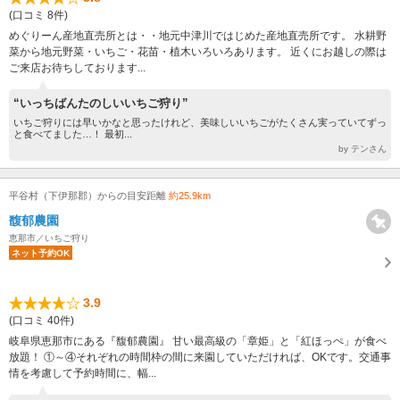
(口コミ 8件)
めぐりーん産地直売所とは・・地元中津川ではじめた産地直売所です。 水耕野
菜から地元野菜・いちご・花苗・植木いろいろあります。 近くにお越しの際は
ご来店お待ちしております...
“いっちばんたのしいいちご狩り”
いちご狩りには早いかなと思ったけれど、美味しいいちごがたくさん実っていてずっ
と食べてました…！ 最初...
by テンさん
平谷村（下伊那郡）からの目安距離
約25.9km
馥郁農園
恵那市／いちご狩り
ネット予約OK
3.9
(口コミ 40件)
岐阜県恵那市にある『馥郁農園』 甘い最高級の「章姫」と「紅ほっぺ」が食べ
放題！ ①～④それぞれの時間枠の間に来園していただければ、OKです。交通事
情を考慮して予約時間に、幅...