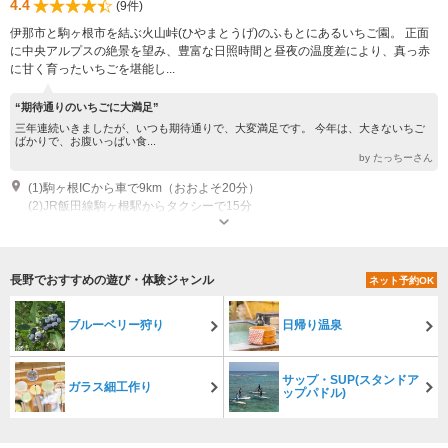
4.4
(9件)
伊那市と駒ヶ根市を結ぶ火山峠(ひやまとうげ)のふもとにあるいちご園。 正面
に中央アルプスの絶景を望み、豊富な日照時間と昼夜の温度差により、真っ赤
に甘く育ったいちごを堪能し...
“期待通りのいちごに大満足”
三年連続いきましたが、いつも期待通りで、大変満足です。 今年は、大きないちご
ばかりで、お腹いっぱい食...
by たっちーさん
(1)駒ヶ根ICから車で9km（おおよそ20分）
(2)JR飯田線駒ヶ根駅からタクシーで15分
営業：1月中旬～5月下旬 営業時間：9時～16時
長野でおすすめの遊び・体験ジャンル
ネット予約OK
ブルーベリー狩り
日帰り温泉
サップ・SUP(スタンドア
ガラス細工作り
ップパドル)