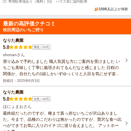
専用駐車場あり（無料）3台 ハウス前に縦列駐車
1500人
以上が体験
最新の高評価クチコミ
秋田周辺のいちご狩り
なりた農園
5.0
男性／20代
shonanさん
滑り込みで予約しました 職人気質な方にご案内を受けました い
ちごも美味しく丁寧に栽培されてるんだなと感じました 日程の
関係か、自分たちの1組しかいずゆっくりと人目を気にせず楽...
投稿日：2025年6月3日
なりた農園
5.0
女性／40代
ほにょまおさん
最終組だったのですが、種まで真っ赤ないちごが沢山ありまし
た。今まで、品種のこだわりは無かったのですが、贅沢な食べ比
べができてお気に入りのイチゴに巡り会えました。 アットホー