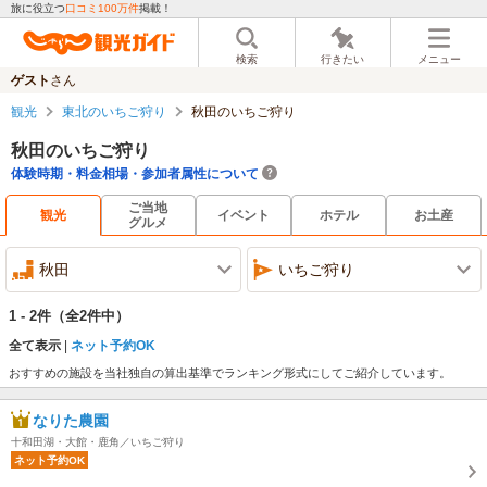
旅に役立つ
口コミ100万件
掲載！
検索
行きたい
メニュー
ゲスト
さん
観光
東北のいちご狩り
秋田のいちご狩り
秋田のいちご狩り
体験時期・料金相場・参加者属性について
ご当地
観光
イベント
ホテル
お土産
グルメ
秋田
いちご狩り
1 - 2件
（全2件中）
全て表示
ネット予約OK
おすすめの施設を当社独自の算出基準でランキング形式にしてご紹介しています。
なりた農園
十和田湖・大館・鹿角／いちご狩り
ネット予約OK