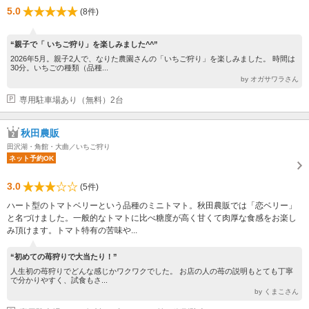
5.0
(8件)
“親子で「 いちご狩り」を楽しみました^^”
2026年5月。親子2人で、なりた農園さんの「いちご狩り」を楽しみました。 時間は
30分。いちごの種類（品種...
by オガサワラさん
専用駐車場あり（無料）2台
秋田農販
田沢湖・角館・大曲／いちご狩り
ネット予約OK
3.0
(5件)
ハート型のトマトベリーという品種のミニトマト。秋田農販では「恋ベリー」
と名づけました。一般的なトマトに比べ糖度が高く甘くて肉厚な食感をお楽し
み頂けます。トマト特有の苦味や...
“初めての苺狩りで大当たり！”
人生初の苺狩りでどんな感じかワクワクでした。 お店の人の苺の説明もとても丁寧
で分かりやすく、試食もさ...
by くまこさん