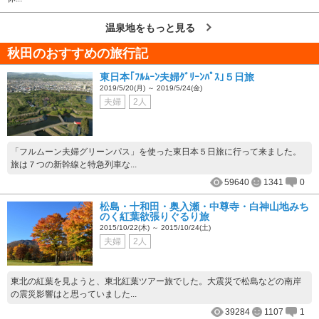
温泉地をもっと見る
秋田のおすすめの旅行記
東日本｢ﾌﾙﾑｰﾝ夫婦ｸﾞﾘｰﾝﾊﾟｽ｣５日旅
2019/5/20(月) ～ 2019/5/24(金)
夫婦
2人
「フルムーン夫婦グリーンパス」を使った東日本５日旅に行って来ました。
旅は７つの新幹線と特急列車な...
59640
1341
0
松島・十和田・奥入瀬・中尊寺・白神山地みち
のく紅葉欲張りぐるり旅
2015/10/22(木) ～ 2015/10/24(土)
夫婦
2人
東北の紅葉を見ようと、東北紅葉ツアー旅でした。大震災で松島などの南岸
の震災影響はと思っていました...
39284
1107
1