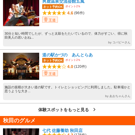
男鹿温泉交流会館五風
ポイント2％
ネット予約OK
4.6
(96件)
王道
30分と短い時間でしたが、ずっと太鼓をたたいているので、体力がすごい、得に秋
田美人の若いおね...
by コバピーさん
道の駅かづの あんとらあ
ポイント2％
ネット予約OK
4.0
(120件)
王道
施設の規模が大きい道の駅です。トイレとショッピングに利用しました。駐車場かと
思うような大き...
by あおちゃんさん
体験スポットをもっと見る
秋田のグルメ
七代 佐藤養助 秋田店
4.2
(176件)