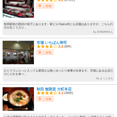
ご当地
秋田駅前の西武の地下にあります。駅ビルTopico内にも店舗はありますが、こちらの
方が広くて入り...
by ZUNDAMさん
市場 いちばん寿司
3.6
(6件)
ご当地
ひとりでふらっと入っても窮屈さは無くゆったり食事が出来ます。市場にあるお店だ
けにどれを食べ...
by よっこさん
秋田 無限堂 大町本店
4.2
(36件)
ご当地
お店の雰囲気が良さそうなので入ってみました。 こんなに美味しい稲庭うどんは初