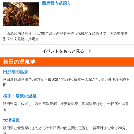
西馬音内盆踊り
「西馬音内盆踊り」は700年以上の歴史を持つ伝統的な盆踊りで、国の重要無
形民俗文化財に指定さ...
イベントをもっと見る
秋田の温泉地
田沢湖の温泉
秋田新幹線利用で､東京から最速2時間58分｡日本一の深さと､高い透明度を誇る
田...
横手・湯沢の温泉
秋田県南に位置し、秋の宮温泉郷、小安峡温泉、泥湯温泉ほか、一軒宿の温泉
も...
大湯温泉
秋田県と青森県にまたがる十和田湖の南玄関に位置し、発荷峠まで車で20分、
休...