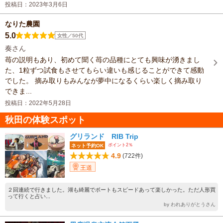
投稿日：2023年3月6日
なりた農園
5.0
女性／50代
奏さん
苺の説明もあり、初めて聞く苺の品種にとても興味が湧きまし
た、1粒ずつ試食もさせてもらい違いも感じることができて感動
でした。 摘み取りもみんなが夢中になるくらい楽しく摘み取り
できま...
投稿日：2022年5月28日
秋田の体験スポット
グリランド RIB Trip
ポイント2％
ネット予約OK
4.9
(722件)
王道
２回連続で行きました。湖も綺麗でボートもスピードあって楽しかった。ただ人形買
って行くと占い...
by われありがとうさん