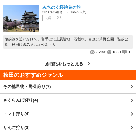
みちのく桜絵巻の旅
2016/4/24(日) ～ 2016/4/26(火)
夫婦
2人
桜前線を追いかけて、岩手は北上展勝地・石割桜、青森は芦野公園・弘前公
園、秋田はきみまち坂公園・大...
25490
1053
0
旅行記をもっと見る
秋田
のおすすめジャンル
その他果物・野菜狩り(7)
さくらんぼ狩り(4)
トマト狩り(4)
りんご狩り(3)