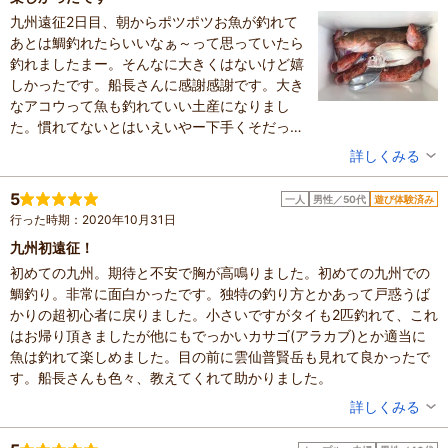
九州遠征2日目、朝からポツポツお魚が釣れて
あとは鯛釣れたらいいなぁ～って思っていたら
釣れましたまー。そんなに大きくはないけど嬉
しかったです。船長さんに感謝感謝です。大き
なアコウって魚も釣れていい土産になりまし
た。慣れてないとはいえいやー下手くそだった
な～。船長さんも他のみなさんにもご迷惑かけ
投稿者：
5爺さん
詳しくみる
たと思いますがまた来たいですね。よろしくお
混雑具合：普通
願いしますねー。
滞在時間：3時間以上
5
一人
男性／50代
遊び体験済み
設備の有無：駐車場
行った時期：2020年10月31日
投稿日：2020年11月3日
九州初遠征！
初めての九州。期待と不安で胸が高鳴りました。初めての九州での
鯛釣り。非常に面白かったです。独特の釣り方とかあって戸惑うば
かりの超初心者に戻りました。小さいですがタイも2匹釣れて、これ
はお帰り頂きましたが他にもでっかいカサゴ(アラカブ)とか適当に
魚は釣れて楽しめました。目の前に雲仙普賢岳も見れて良かったで
す。船長さんも色々、教えてくれて助かりました。
投稿者：
5爺さん
詳しくみる
混雑具合：普通
滞在時間：3時間以上