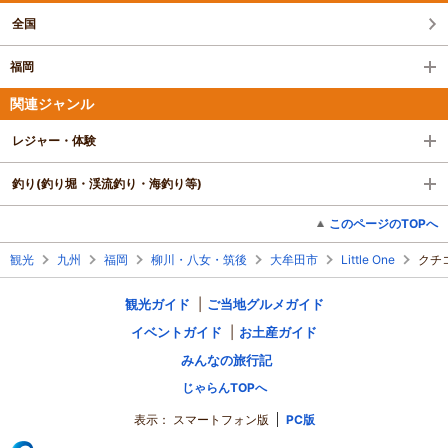
全国
福岡
関連ジャンル
レジャー・体験
釣り(釣り堀・渓流釣り・海釣り等)
このページのTOPへ
観光
九州
福岡
柳川・八女・筑後
大牟田市
Little One
クチ
観光ガイド
ご当地グルメガイド
イベントガイド
お土産ガイド
みんなの旅行記
じゃらんTOPへ
表示：
スマートフォン版
PC版