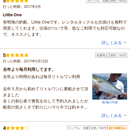
5
カップル・夫婦
男性／40代
設備の有無：駐車場
行った時期：2017年5月
投稿日：2020年11月2日
Little One
有明海の釣船、Little Oneです。レンタルタックルも仕掛けも無料で
用意してくれます。出張のついで等、急なご利用でも対応可能なの
で、オススメします。
投稿者：
ともやさん
詳しくみる
投稿日：2017年6月27日
5
友達同士
男性／30代
行った時期：2017年5月12日
去年より毎月利用してます。
去年より時間があれば毎月リトルワン利用
去年５月から初めてリトルワンに乗船させて頂
きました
全くの初心者で勇気を出して予約入れましたが
他1枚の写真
船長の気さくさで釣りにハマり今では釣キチで
す。
投稿者：
おおがさん
詳しくみる
敷居が高いと思っていた船釣りも船長のアドバ
混雑具合：やや混んでいた
イスやレクチャーで
滞在時間：3時間以上
4
カップル・夫婦
女性／50代
遊び体験済み