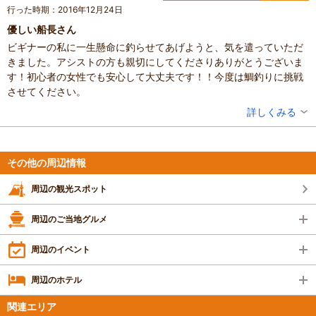
設備の有無：駐車場、トイレ、休憩所
全く問題がなく次回も利用させてもらおうと思
行った時期：2016年12月24日
投稿日：2017年5月30日
ったのを覚えています。
優しい船長さん
ビギナーの私に一生懸命に釣らせてあげようと、気を遣っていただ
女性の友達同士の初心者なのかなと思われる
きました。アシストの方も親切にしてくださりありがとうございま
方々と乗り合いになる事も多く
す！初心者の女性でも安心して大丈夫です！！今度は鯛釣りに挑戦
船長が初心者の方でも気さくにレクチャーして
させてください。
頂けるからなのかなと感じます。
良い意味で遊漁船の船長っぽくないです。
投稿者：
マキマキさん
詳しくみる
かなりの遠方から来られて乗られている方も多
混雑具合：普通
く、船長の人柄なのかなと感じます。
滞在時間：3時間以上
設備の有無：トイレ
投稿日：2016年12月26日
その他の周辺情報
釣った魚の処理も含めなんでも相談に乗ってく
ださいます。
周辺の観光スポット
釣って楽しんでのレジャー感が堪りません！
周辺のご当地グルメ
最近行った際はブリが釣れました！また近々乗
ります！宜しくお願い致します。
周辺のイベント
周辺のホテル
関連エリア