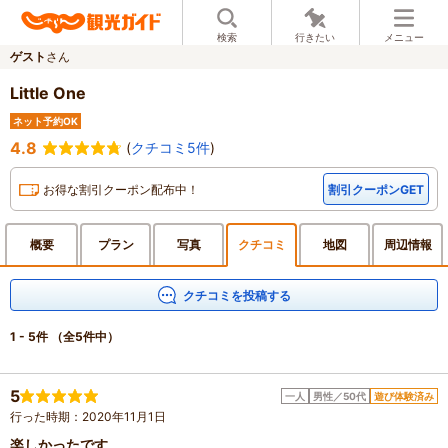
検索
行きたい
メニュー
ゲスト
さん
Little One
ネット予約OK
4.8
(
クチコミ5件
)
お得な割引クーポン配布中！
割引クーポンGET
概要
プラン
写真
クチ
コミ
地図
周辺
情報
クチコミを投稿する
1 - 5件
（全5件中）
5
一人
男性／50代
遊び体験済み
行った時期：2020年11月1日
楽しかったです