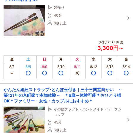
箸作り
40分
8歳以上
おひとりさま
3,300円～
金
土
日
月
火
水
木
金
8/7
8/8
8/9
8/10
8/11
8/12
8/13
8/14
かんたん組紐ストラップ･とんぼ玉付き｜三十三間堂向かい ～
築121年の京町家で本物体験～ ＊6歳～体験可能＊おひとり様
OK＊ファミリー・女性・カップルにおすすめ＊
その他クラフト・ハンドメイド・ワークシ
ョップ
45分
6歳以上