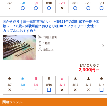
8/7
8/8
8/9
8/10
8/11
8/12
8/13
8/14
耳かき作り｜三十三間堂向かい ～築121年の京町家で手作り体
験～ ＊8歳～体験可能＊おひとり様OK＊ファミリー・女性・
カップルにおすすめ＊
竹細工作り
1時間
8歳以上
おひとりさま
2,300円～
金
土
日
月
火
水
木
金
8/7
8/8
8/9
8/10
8/11
8/12
8/13
8/14
関連ジャンル