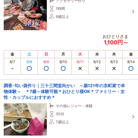
アクセサリー作り
1時間
6歳以上
おひとりさま
1,100円～
金
土
日
月
火
水
木
金
8/7
8/8
8/9
8/10
8/11
8/12
8/13
8/14
調香･匂い袋作り｜三十三間堂向かい ～築121年の京町家で本
物体験～ ＊7歳～体験可能＊おひとり様OK＊ファミリー・女
性・カップルにおすすめ＊
その他レジャー・体験
30分
7歳以上