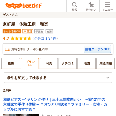
検索
行きたい
メニュー
ゲスト
さん
京町屋 体験工房 和楽
ネット予約OK
王道
子連れ
友達
4.7
(
クチコミ34件
)
お得な割引クーポン配布中！
割引クーポンGET
プラン
概要
写真
クチ
コミ
地図
周辺
情報
8件
条件を変更して検索する
全
8
件
和紙ピアス･イヤリング作り｜三十三間堂向かい ～築121年の
京町家で手作り体験～ ＊おひとり様OK＊ファミリー・女性・カ
ップルにおすすめ＊