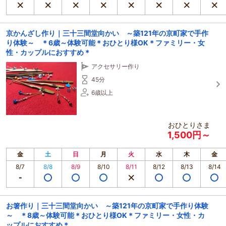
京かんざし作り｜三十三間堂向かい ～築121年の京町家で手作
り体験～ ＊6歳～体験可能＊おひとり様OK＊ファミリー・女
性・カップルにおすすめ＊
アクセサリー作り
45分
6歳以上
おひとりさま
1,500円～
金
土
日
月
火
水
木
金
8/7
8/8
8/9
8/10
8/11
8/12
8/13
8/14
お箸作り｜三十三間堂向かい ～築121年の京町家で手作り体験
～ ＊8歳～体験可能＊おひとり様OK＊ファミリー・女性・カ
ップルにおすすめ＊