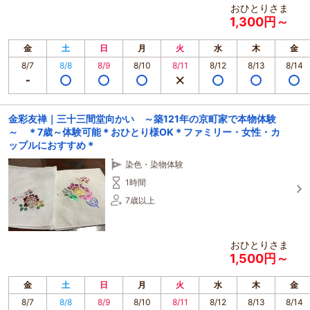
おひとりさま
1,300円～
金
土
日
月
火
水
木
金
8/7
8/8
8/9
8/10
8/11
8/12
8/13
8/14
金彩友禅｜三十三間堂向かい ～築121年の京町家で本物体験
～ ＊7歳～体験可能＊おひとり様OK＊ファミリー・女性・カ
ップルにおすすめ＊
染色・染物体験
1時間
7歳以上
おひとりさま
1,500円～
金
土
日
月
火
水
木
金
8/7
8/8
8/9
8/10
8/11
8/12
8/13
8/14