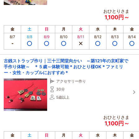
おひとりさま
1,100円～
金
土
日
月
火
水
木
金
8/7
8/8
8/9
8/10
8/11
8/12
8/13
8/14
古銭ストラップ作り｜三十三間堂向かい ～築121年の京町家で
手作り体験～ ＊５歳～体験可能＊おひとり様OK＊ファミリ
ー・女性・カップルにおすすめ＊
アクセサリー作り
30分
5歳以上
おひとりさま
1,100円～
金
土
日
月
火
水
木
金