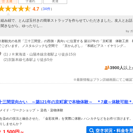
王道
子連れ
友達
4.7
（
34件
）
組み紐で、とんぼ玉付きの簡単ストラップを作らせていただきました。友人とお話
聞きながら、ゆったりし...
by 
京都観光の名所「三十三間堂」の西側・真向いに位置する 築117年の「京町屋 体験工房 
でございます。 ノスタルジックな空間で 「京かんざし」「和紙ピアス・イヤリング...
(1)ＪＲ東海道・山陽本線京都駅より徒歩15分
(2)京阪本線七条駅より徒歩5分
3900人
以上
※最新情報はプラン詳細画面にてご確認
十三間堂向かい ～築121年の京町家で本物体験～ ＊7歳～体験可能＊
ファミリー・女性・カップルにおすすめ＊
メイド・ワークショップ ＞ 染色・染物体験
を染めの技法と融合させた、「金彩友禅」を実際に体験♪ ハンカチなどをお作り頂けます。
りしませんか？
ま
1,500円～