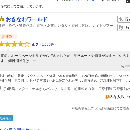
グ形式にしてご紹介しています。
おきなわワールド
沖縄／染色・染物体験、着物・浴衣レンタル・着付け体験、ナイトツアー
王道
4.2
（
1,130件
）
事前にホームページを見てから行きましたが、見学ルートや順番が決まっているよ
す。 鍾乳洞以外はコー...
by K
沖縄の自然、芸能、文化をまるごと体験できる観光施設。約30万年前の珊瑚礁からできたと
る鍾乳洞「玉泉洞」、国指定有形文化財に認定された美しい町並みの「琉球王国城下町」、..
3万人
以上
※最新情報はプラン詳細画面にてご確認
決済専用