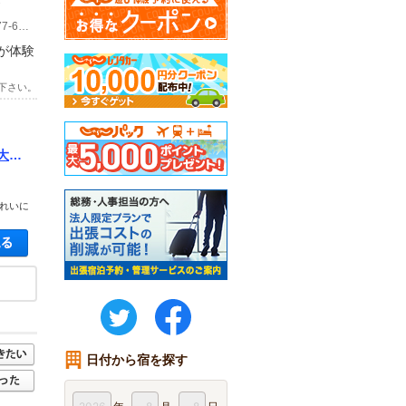
.
(1)住所：大阪府大阪市北区芝田 1-10-3 野本大阪梅田ビル 1 ～ 4F 電話：06-6377-6777 阪急「大阪梅田駅」茶屋町口から 3 番街（キディランド大阪）を右手に北へ直進。 左手の DD ハウス大阪を過ぎたら左折すぐ。 ★お車で大阪梅田店にお越しのお客様へ 近隣のコインパーキングをご利用ください。
が体験
下さい。
大人
れいに
空き状況・料金を見る
twitter
FaceBook
日付から宿を探す