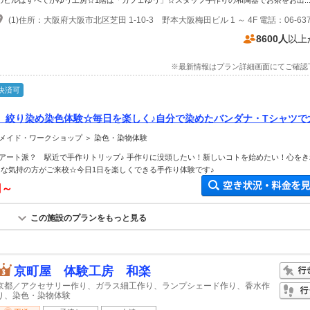
のビルはすべてがゆう工房☆1階は「カフェゆう」☆スタッフ手作りの和陶器でお茶をお出..
8600人
以上
※最新情報はプラン詳細画面にてご確認
決済可
】絞り染め染色体験☆毎日を楽しく♪自分で染めたバンダナ・Tシャツで
お一人様・女性同士・カップル・ファミリーに
メイド・ワークショップ ＞ 染色・染物体験
アート派？ 駅近で手作りトリップ♪ 手作りに没頭したい！新しいコトを始めたい！心をき
んな気持の方がご来校☆今日1日を楽しくできる手作り体験です♪
円～
この施設のプランをもっと見る
京町屋 体験工房 和楽
京都／アクセサリー作り、ガラス細工作り、ランプシェード作り、香水作
り、染色・染物体験