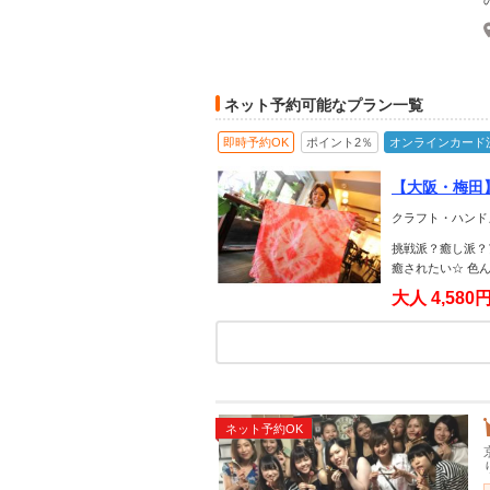
ネット予約可能なプラン一覧
即時予約OK
ポイント2％
オンラインカード
【大阪・梅田
カジュアル☆
クラフト・ハンド
挑戦派？癒し派？
癒されたい☆ 色
大人
4,580
ネット予約OK