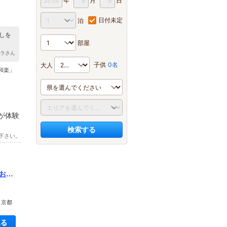
年
月
日
日付未定
泊
しを
部屋
ガラさん
子供
0名
大人
和楽」
が体験
検索する
下さい。
おひ
 京都
空き状況・料金を見る