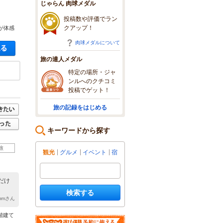
じゃらん 肉球メダル
投稿数や評価でラン
クアップ！
が体感
肉球メダルについて
空き状況・料金を見る
旅の達人メダル
特定の場所・ジャ
ンルへのクチコミ
投稿でゲット！
旅の記録をはじめる
キーワードから探す
旅
観光
グルメ
イベント
宿
だけ
検索する
dmmさん
階建て