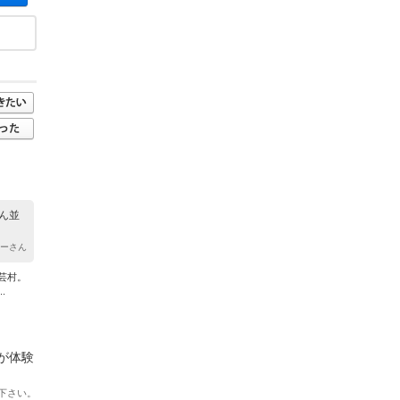
ん並
ユーさん
芸村。
.
が体験
下さい。