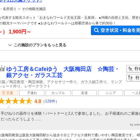
ルド1日入園チケット♪
・名所巡り ＞ その他観光施設
を代表する観光スポット「おきなわワールド文化王国・玉泉洞」 ●沖縄の自然と文化、歴史
の観光テーマパークです ●おきなわワールドへは那覇空港から車で約30分！
～）
1,900円～
この施設のプランをもっと見る
ゆう工房＆Cafeゆう 大阪梅田店 ☆陶芸・
銀アクセ・ガラス工芸
大阪／陶芸教室・陶芸体験、アクセサリー作り、ガラス細工作り、ランプ
シェード作り、レザークラフト
王道
子連れ
カップル
友達
シニア
一人
4.8
（
129件
）
手びねりの器作りを体験！パートナーと2人で参加しました。 お子様連れのご家族
だったらどうしよう…...
by e
大阪梅田教室は阪急大阪梅田駅から徒歩５分とアクセス便利で通いやすい陶芸教室です。 4