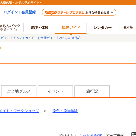
最大級の宿・ホテル予約サイト～
ログイン
会員登録
お得な特典をみる
ゃらんパック
遊び・体験
観光ガイド
レンタカー
航空券
（交通＋宿泊）
メガイド
イベントガイド
お土産ガイド
みんなの旅行記
ご当地グルメ
イベント
旅行記
メイド・ワークショップ
＞
染色・染物体験
絞り込み：
ネット予約OK
すべて表示