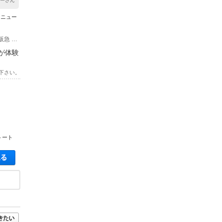
キーさん
メニュー
(1)・市バス 西京極、西京極午塚町 徒歩 約5分 ・市バス 南広町 徒歩 約15分 ・阪急 西京極駅 徒歩 約20分
が体験
下さい。
トート
空き状況・料金を見る