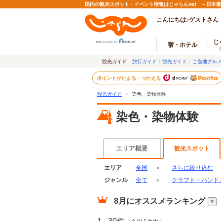
国内の観光スポット・イベント情報はじゃらんnet ～日本
こんにちは♪ゲストさん
じ
宿・ホテル
観光ガイド
旅行ガイド
観光ガイド
ご当地グル
ポイントがたまる・つかえる
観光ガイド
＞
染色・染物体験
染色・染物体験
エリア概要
観光スポット
エリア
全国
＞
さらに絞り込む
ジャンル
全て
＞
クラフト・ハンド
8月
にオススメランキング