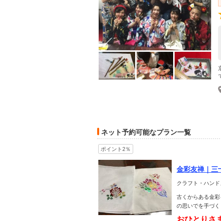
ネット予約可能なプラン一覧
ポイント2％
金彩友禅｜三
とり様OK＊
クラフト・ハンド
古くからある金彩
の思いでを手づく
おひとりさ