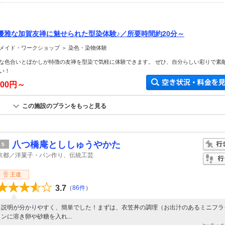
優雅な加賀友禅に魅せられた型染体験♪／所要時間約20分～
メイド・ワークショップ ＞ 染色・染物体験
な色合いとぼかしが特徴の友禅を型染で気軽に体験できます。 ぜひ、自分らしい彩りで素
い！
800円～
この施設のプランをもっと見る
八つ橋庵とししゅうやかた
5
京都／洋菓子・パン作り、伝統工芸
王道
3.7
（
86件
）
説明が分かりやすく、簡単でした！まずは、衣笠丼の調理（お出汁のあるミニフラ
ンに溶き卵や砂糖を入れ...