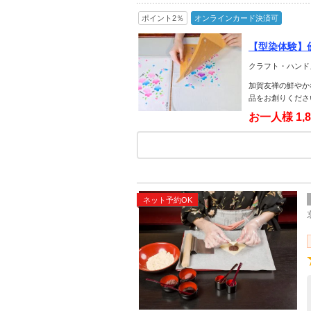
ポイント2％
オンラインカード決済可
【型染体験】
クラフト・ハンド
加賀友禅の鮮やか
品をお創りくださ
お一人様
1,
ネット予約OK