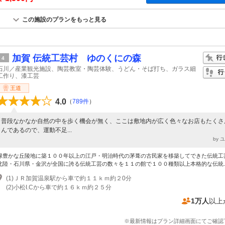
この施設のプランをもっと見る
加賀 伝統工芸村 ゆのくにの森
4
石川／産業観光施設、陶芸教室・陶芸体験、うどん・そば打ち、ガラス細
工作り、漆工芸
王道
4.0
（
789件
）
普段なかなか自然の中を歩く機会が無く、ここは敷地内が広く色々なお店もたくさ
んであるので、運動不足...
by 
緑豊かな丘陵地に築１００年以上の江戸・明治時代の茅葺の古民家を移築してできた伝統工
北陸・石川県・金沢が全国に誇る伝統工芸の数々を１１の館で１００種類以上本格的な伝統..
(1)ＪＲ加賀温泉駅から車で約１１ｋｍ約２0分
(2)小松I.Cから車で約１６ｋｍ約２５分
1万人
以上
※最新情報はプラン詳細画面にてご確認