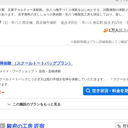
by ラッ
京都 京菓子カルチャー体験館。 生八つ橋手づくり体験をはじめとする、20数種類の体験
があります。 見学無料の京ししゅうの美術館・生八つ橋製造工房も併設しており、楽し...
1万人
以上
※最新情報はプラン詳細画面にてご確認
友禅体験 （スクールトートバッグプラン）
メイド・ワークショップ ＞ 染色・染物体験
クールトートバッグにうさぎ又は龍の手描き友禅を体験していただきます。 ＊スクール
ります。
円～
この施設のプランをもっと見る
駿府の工房 匠宿
6