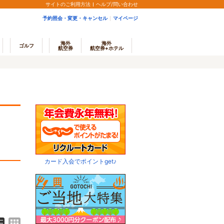
サイトのご利用方法
ヘルプ/問い合わせ
予約照会・変更・キャンセル
マイページ
海外
海外
ゴルフ
航空券
航空券+ホテル
カード入会でポイントget♪