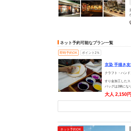
ネット予約可能なプラン一覧
即時予約OK
ポイント2％
京染 手描き
クラフト・ハンド
すり金加工したス
バッグは2柄にな
大人
2,150
ネット予約OK