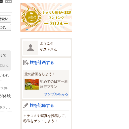
ようこそ
ゲスト
さん
うで
旅を計画する
K03さん
旅の計画をしよう！
いわれ
.
初めての日本一周
旅行プラン
(1)那覇バスターミナルからバスで（５４番 前川線８３番 玉泉洞線 玉泉洞前バス停下車)
サンプルをみる
が体験
旅を記録する
下さい。
クチコミや写真を投稿して、
称号をゲットしよう！