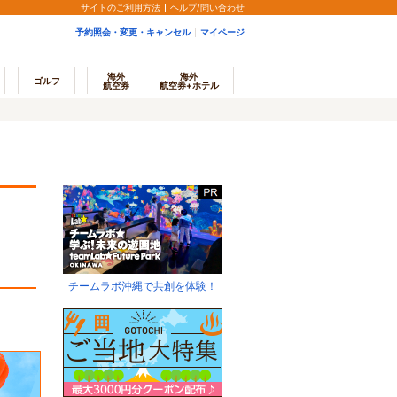
サイトのご利用方法
ヘルプ/問い合わせ
予約照会・変更・キャンセル
マイページ
海外
海外
ゴルフ
航空券
航空券+ホテル
チームラボ沖縄で共創を体験！