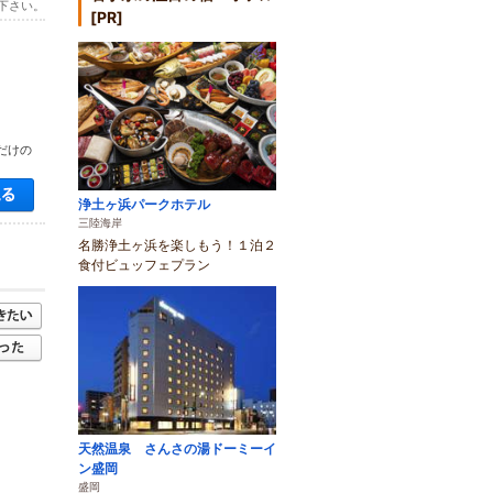
下さい。
[PR]
だけの
空き状況・料金を見る
浄土ヶ浜パークホテル
三陸海岸
名勝浄土ヶ浜を楽しもう！１泊２
食付ビュッフェプラン
天然温泉 さんさの湯ドーミーイ
ン盛岡
盛岡