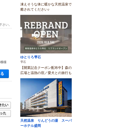
凍えそうな体に暖かな天然温泉で
癒されてください♪
下さい。
ゆとりろ雫石
雫石
り模様
【開業記念クーポン配布中】森の
空き状況・料金を見る
広場と温熱の宿／愛犬との旅行も
天然温泉 りんどうの湯 スーパ
ーホテル盛岡