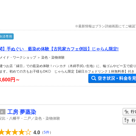
※最新情報はプラン詳細画面にてご確認
決済専用
関】手ぬぐい 藍染め体験【古民家カフェ併設】じゃらん限定!
メイド・ワークショップ ＞ 染色・染物体験
建つお店「縁日」での藍染め体験！ハンカチ（木綿手拭い生地）に、輪ゴムやビー玉で絞
ます。初めての方もお子様もOK◎ じゃらん限定【縁日カフェドリンク１杯無料券】付き
3,600円～
工房 夢蒸染
4
安比・八幡平・二戸／染色・染物体験
4.0
（
5件
）