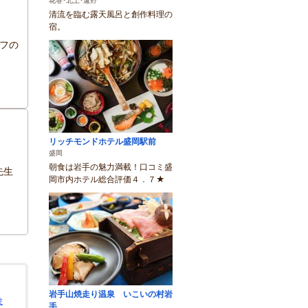
花巻･北上･遠野
清流を臨む露天風呂と創作料理の
宿。
フの
リッチモンドホテル盛岡駅前
盛岡
朝食は岩手の魅力満載！口コミ盛
先生
岡市内ホテル総合評価４．７★
岩手山焼走り温泉 いこいの村岩
験
手