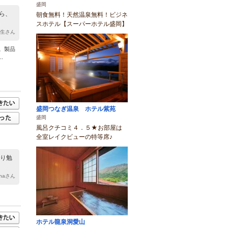
盛岡
ら、
朝食無料！天然温泉無料！ビジネ
スホテル【スーパーホテル盛岡】
先生さん
。製品
.
盛岡つなぎ温泉 ホテル紫苑
盛岡
風呂クチコミ４．５★お部屋は
全室レイクビューの特等席♪
くり勉
ohaさん
ホテル龍泉洞愛山