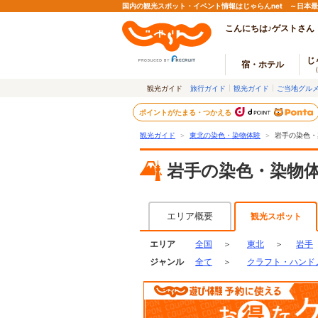
国内の観光スポット・イベント情報はじゃらんnet ～日本
こんにちは♪ゲストさん
じ
宿・ホテル
観光ガイド
旅行ガイド
観光ガイド
ご当地グル
ポイントがたまる・つかえる
観光ガイド
＞
東北の染色・染物体験
＞
岩手の染色・
岩手の染色・染物
エリア概要
観光スポット
エリア
全国
＞
東北
＞
岩手
ジャンル
全て
＞
クラフト・ハンド