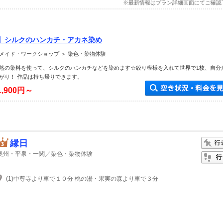
※最新情報はプラン詳細画面にてご確認
♪】シルクのハンカチ・アカネ染め
メイド・ワークショップ ＞ 染色・染物体験
然の染料を使って、シルクのハンカチなどを染めます☆絞り模様を入れて世界で1枚、自分
がり！ 作品は持ち帰りできます。
1,900円～
縁日
奥州・平泉・一関／染色・染物体験
(1)中尊寺より車で１０分 桃の湯・果実の森より車で３分