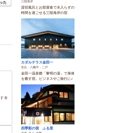
三陸海岸
貸切風呂とお部屋食で水入らずの
時間を過ごせる三陸海岸の宿
カダルテラス金田一
安比・八幡平・二戸
金田一温泉郷「黎明の湯」で身体
を癒す宿。ビジネスやご旅行に♪
ドキ
四季彩の宿 ふる里