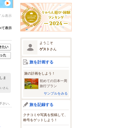
イル表示
べて表示
ようこそ
ゲスト
さん
旅を計画する
旅の計画をしよう！
しま
初めての日本一周
旅行プラン
みいさん
サンプルをみる
下さい。
旅を記録する
クチコミや写真を投稿して、
称号をゲットしよう！
♪