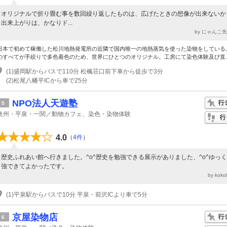
オリジナルで折り畳む事を数回繰り返したものは、広げたときの想像が出来ないか
出来上がりは、かなりド...
by にゃんこ
日本で初めて稼働した松川地熱発電所の近隣で国内唯一の地熱蒸気を使った染物をしている
のすべてが手絞りで多色着色のため、世界にひとつのオリジナル。工房にて染色体験及び直..
(1)盛岡駅からバスで110分 松楓荘口前下車から徒歩で3分
(2)松尾八幡平ICから車で25分
NPO法人天遊塾
5
奥州・平泉・一関／動物カフェ、染色・染物体験
4.0
（
4件
）
歴史ふれあい館へ行きました。^o^歴史を勉強できる展示がありました、^o^ゆっ
強できてよかったです。
by kok
(1)平泉駅からバスで10分 平泉・前沢ICより車で5分
京屋染物店
6