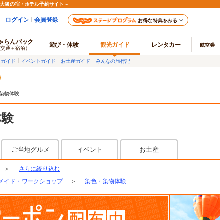
最大級の宿・ホテル予約サイト～
ログイン
会員登録
お得な特典をみる
ゃらんパック
遊び・体験
観光ガイド
レンタカー
航空券
（交通＋宿泊）
メガイド
イベントガイド
お土産ガイド
みんなの旅行記
染物体験
体験
ご当地グルメ
イベント
お土産
＞
さらに絞り込む
メイド・ワークショップ
＞
染色・染物体験