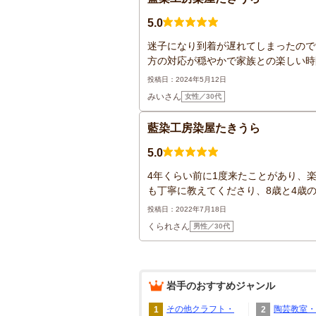
5.0
迷子になり到着が遅れてしまったので
方の対応が穏やかで家族との楽しい時
投稿日：2024年5月12日
みいさん
女性／30代
藍染工房染屋たきうら
5.0
4年くらい前に1度来たことがあり、
も丁寧に教えてくださり、8歳と4歳の
投稿日：2022年7月18日
くられさん
男性／30代
岩手
のおすすめジャンル
その他クラフト・
陶芸教室・
1
2