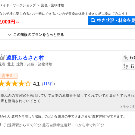
メイド・ワークショップ ＞ 染色・染物体験
なお子様も楽しめる♪ お手軽にできるハンカチ藍染め体験！好きな柄に染めてみよう！
2,000円～
この施設のプランをもっと見る
遠野ふるさと村
花巻･北上･遠野／染色・染物体験
王道
4.1
（
113件
）
藁ぶきの古民家を再現していて日本の原風景を残してくれていて紅葉がとてもきれ
廊も整備されていてとて...
by ちゅう
懐かしい農村を再現した場所。のどかな風景の中でさまざまな“農村体験”ができます。
(1)遠野駅から車で20分 釜石自動車道遠野ＩＣから車で約20分