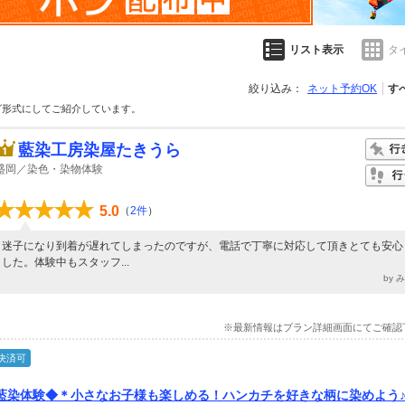
リスト表示
タ
絞り込み：
ネット予約OK
す
グ形式にしてご紹介しています。
藍染工房染屋たきうら
盛岡／染色・染物体験
5.0
（
2件
）
迷子になり到着が遅れてしまったのですが、電話で丁寧に対応して頂きとても安心
した。体験中もスタッフ...
by 
※最新情報はプラン詳細画面にてご確認
決済可
藍染体験◆＊小さなお子様も楽しめる！ハンカチを好きな柄に染めよう