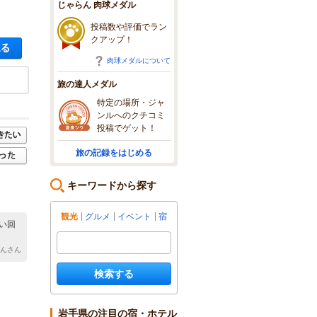
じゃらん 肉球メダル
投稿数や評価でラン
クアップ！
空き状況・料金を見る
肉球メダルについて
旅の達人メダル
特定の場所・ジャ
ンルへのクチコミ
投稿でゲット！
旅の記録をはじめる
キーワードから探す
観光
グルメ
イベント
宿
い回
さんさん
検索する
岩手県の注目の宿・ホテル