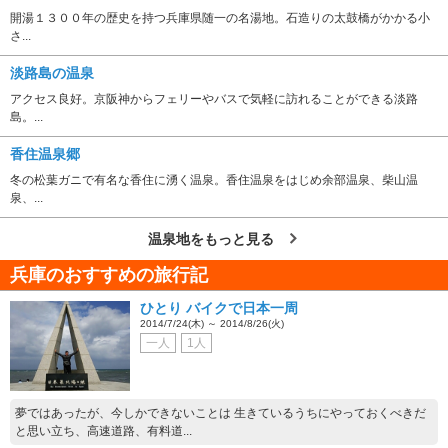
開湯１３００年の歴史を持つ兵庫県随一の名湯地。石造りの太鼓橋がかかる小
さ...
淡路島の温泉
アクセス良好。京阪神からフェリーやバスで気軽に訪れることができる淡路
島。...
香住温泉郷
冬の松葉ガニで有名な香住に湧く温泉。香住温泉をはじめ余部温泉、柴山温
泉、...
温泉地をもっと見る
兵庫のおすすめの旅行記
ひとり バイクで日本一周
2014/7/24(木) ～ 2014/8/26(火)
一人
1人
夢ではあったが、今しかできないことは 生きているうちにやっておくべきだ
と思い立ち、高速道路、有料道...