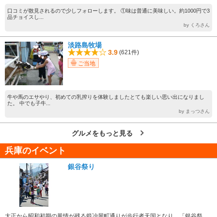
口コミが散見されるので少しフォローします。 ①味は普通に美味しい。約1000円で3
品チョイスし...
by くろさん
淡路島牧場
3.9
(621件)
ご当地
牛や馬のエサやり、初めての乳搾りを体験しましたとても楽しい思い出になりまし
た。 中でも子牛...
by まっつさん
グルメをもっと見る
兵庫のイベント
銀谷祭り
大正から昭和初期の風情が残る鍛冶屋町通りが歩行者天国となり、「銀谷祭