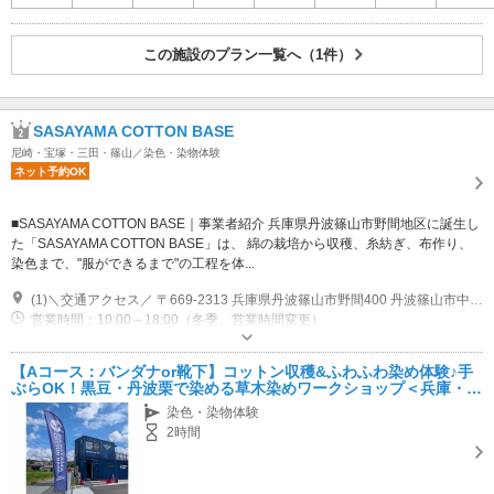
この施設のプラン一覧へ（1件）
SASAYAMA COTTON BASE
尼崎・宝塚・三田・篠山／染色・染物体験
ネット予約OK
■SASAYAMA COTTON BASE｜事業者紹介 兵庫県丹波篠山市野間地区に誕生し
た「SASAYAMA COTTON BASE」は、 綿の栽培から収穫、糸紡ぎ、布作り、
染色まで、"服ができるまで"の工程を体...
(1)＼交通アクセス／ 〒669-2313 兵庫県丹波篠山市野間400 丹波篠山市中心部から車で約15分 舞鶴若狭自動車道「丹南篠山口IC」から車で約20分お車→舞鶴若狭自動車道「丹南篠山口IC」から京都方面へ約15分 電車→最寄駅:JR篠山口駅※駅にはタクシーやレンタルサイクルなどもございます。お客様にて手配をお願いいたします。 ※電車でお越しのお客様は事前にご相談いただきますと自社送迎いたします。
営業時間：10:00～18:00（冬季、営業時間変更）
専用駐車場あり（無料）5台
【Aコース：バンダナor靴下】コットン収穫&ふわふわ染め体験♪手
ぶらOK！黒豆・丹波栗で染める草木染めワークショップ＜兵庫・丹
波篠山＞
染色・染物体験
2時間