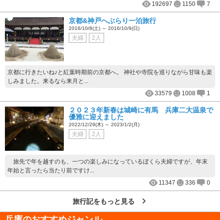
192697
1150
7
京都&神戸へぶらり一泊旅行
2016/10/8(土) ～ 2016/10/9(日)
夫婦
2人
京都に行きたいね♪と紅葉時期前の京都へ。 神社や寺院を巡りながら甘味も楽
しみました。来るなら来月と...
33579
1008
1
２０２３年新春は城崎に有馬 兵庫二大温泉で
優雅に迎えました
2022/12/29(木) ～ 2023/1/2(月)
夫婦
2人
旅先で年を越すのも、一つの楽しみになっているぼくら夫婦ですが、年末
年始と言ったら当たり前ですけ...
11347
336
0
旅行記をもっと見る
兵庫
のおすすめジャンル