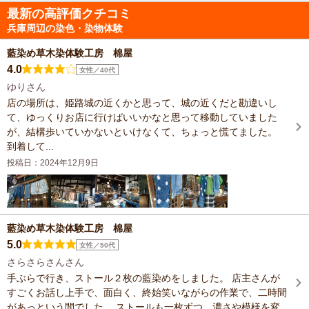
最新の高評価クチコミ
兵庫周辺の染色・染物体験
藍染め草木染体験工房 棉屋
4.0
女性／40代
ゆりさん
店の場所は、姫路城の近くかと思って、城の近くだと勘違いし
て、ゆっくりお店に行けばいいかなと思って移動していました
が、結構歩いていかないといけなくて、ちょっと慌てました。
到着して...
投稿日：2024年12月9日
藍染め草木染体験工房 棉屋
5.0
女性／50代
さらさらさんさん
手ぶらで行き、ストール２枚の藍染めをしました。 店主さんが
すごくお話し上手で、面白く、終始笑いながらの作業で、二時間
があっという間でした。 ストールも一枚ずつ、濃さや模様を変