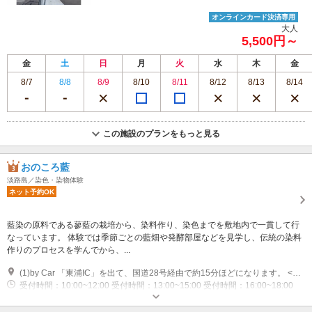
オンラインカード決済専用
大人
5,500円～
金
土
日
月
火
水
木
金
8/7
8/8
8/9
8/10
8/11
8/12
8/13
8/14
この施設のプランをもっと見る
おのころ藍
淡路島／染色・染物体験
ネット予約OK
藍染の原料である蓼藍の栽培から、染料作り、染色までを敷地内で一貫して行
なっています。 体験では季節ごとの藍畑や発酵部屋などを見学し、伝統の染料
作りのプロセスを学んでから、...
(1)by Car 「東浦IC」を出て、国道28号経由で約15分ほどになります。 <新神戸より約40分/梅田より約1時間15分> parking 駐車場を通り越して、そのまま宿の玄関先にお車を駐車してください。荷物の搬入などが便利ですので、ぜひご利用ください。 by Bus <大阪、神戸方面からお越しの方> 神戸三宮バスターミナルより、高速バスにて「東浦バスターミナル」までお越しください。 「東浦バスターミナル」より、淡路市あわ神あわ姫バス時計回り「釜口」で下車。 「釜口」バス停より、徒歩10分。 ※ 当施設は自然豊かな丘の上に位置しております。そのため、周辺には坂道が多く徒歩での移動が少し大変な場合がございます。そのようなお客様のために、最寄りの「釜口」バス停まで送迎サービスをご用意しております。 また、東浦バスターミナルではレンタカーやタクシーのご利用も可能です。（要予約）
受付時間：10:00~12:00 受付時間：13:00~15:00 受付時間：16:00~18:00
専用駐車場あり（無料）5台