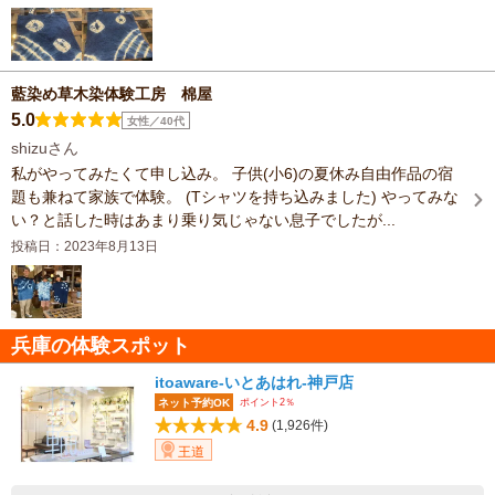
藍染め草木染体験工房 棉屋
5.0
女性／40代
shizuさん
私がやってみたくて申し込み。 子供(小6)の夏休み自由作品の宿
題も兼ねて家族で体験。 (Tシャツを持ち込みました) やってみな
い？と話した時はあまり乗り気じゃない息子でしたが...
投稿日：2023年8月13日
兵庫の体験スポット
itoaware-いとあはれ-神戸店
ポイント2％
ネット予約OK
4.9
(1,926件)
王道