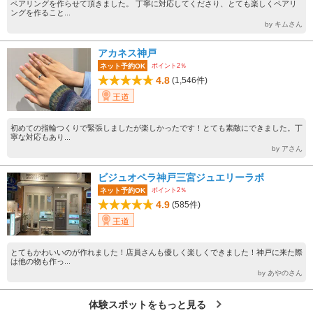
ペアリングを作らせて頂きました。 丁寧に対応してくださり、とても楽しくペアリ
ングを作ること...
by キムさん
アカネス神戸
ポイント2％
ネット予約OK
4.8
(1,546件)
王道
初めての指輪つくりで緊張しましたが楽しかったです！とても素敵にできました。丁
寧な対応もあり...
by アさん
ビジュオペラ神戸三宮ジュエリーラボ
ポイント2％
ネット予約OK
4.9
(585件)
王道
とてもかわいいのが作れました！店員さんも優しく楽しくできました！神戸に来た際
は他の物も作っ...
by あやのさん
体験スポットをもっと見る