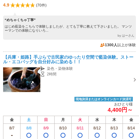
4.9
(70件)
“めちゃくちゃ丁寧”
はじめ藍染をこちらで体験しましたが、とても丁寧に教えて下さいました。 マンツ
ーマンでの体験になりいろ...
by はーさん
1300人
以上が体験
【兵庫・姫路】手ぶらで古民家のゆったり空間で藍染体験。ストー
ル・エコバッグを自分好みに染める！！
染色・染物体験
2時間
現地決済またはオンラインカード決済可
おひとり様
4,400円～
金
土
日
月
火
水
木
金
8/7
8/8
8/9
8/10
8/11
8/12
8/13
8/14