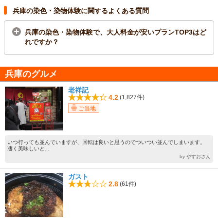
兵庫の染色・染物体験に関するよくある質問
兵庫の染色・染物体験で、大人料金が安いプランTOP3はど
れですか？
兵庫のグルメ
老祥記
4.2
(1,827件)
ご当地
いつ行っても並んでいますが、回転は良いと思うのでついつい並んでしまいます。
凄く美味しいと...
by やすおさん
ガスト
2.8
(61件)