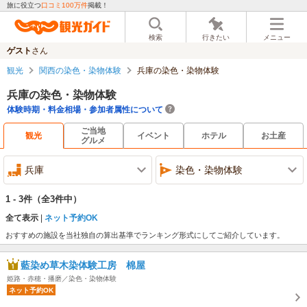
旅に役立つ
口コミ100万件
掲載！
検索
行きたい
メニュー
ゲスト
さん
観光
関西の染色・染物体験
兵庫の染色・染物体験
兵庫の染色・染物体験
体験時期・料金相場・参加者属性について
ご当地
観光
イベント
ホテル
お土産
グルメ
兵庫
染色・染物体験
1 - 3件
（全3件中）
全て表示
ネット予約OK
おすすめの施設を当社独自の算出基準でランキング形式にしてご紹介しています。
藍染め草木染体験工房 棉屋
姫路・赤穂・播磨／染色・染物体験
ネット予約OK