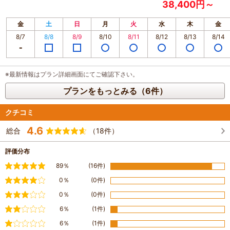
38,400円～
金
土
日
月
火
水
木
金
8/7
8/8
8/9
8/10
8/11
8/12
8/13
8/14
※最新情報はプラン詳細画面にてご確認下さい。
プランをもっとみる（6件）
クチコミ
4.6
総合
（18件）
評価分布
満足
89％
(16件)
やや満足
0％
(0件)
普通
0％
(0件)
やや不満
6％
(1件)
不満
6％
(1件)