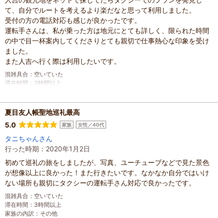
て、自分でルートを考えるより楽だなと思って利用しました。
受付の方の電話対応も感じが良かったです。
運転手さんは、私が乗った方は地元にとても詳しく、限られた時間
の中で目一杯案内してくださりとても親切で仕事熱心な印象を受け
ました。
また人吉へ行く際は利用したいです。
混雑具合
：
空いていた
滞在時間
：
3時間以上
人数
：
未設定
投稿日
：
2020年1月18日
夏目友人帳聖地巡礼最高
5.0
家族
女性／40代
タニちゃんさん
行った時期：2020年1月2日
初めて巡礼の旅をしましたが、写真、ユーチューブなどで見た景色
が想像以上に良かった！また行きたいです。なかなか自分ではいけ
ない場所も親切にタクシーの運転手さん対応で良かったです。
混雑具合
：
空いていた
滞在時間
：
3時間以上
家族の内訳
：
その他