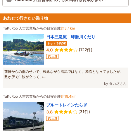
あわせて行きたい乗り物
TaKuRoo 人吉営業所からの目安距離
約3.4km
日本三急流 球磨川くだり
ネット予約OK
(122件)
4.0
王道
前日からの雨のせいで、残念ながら清流ではなく、濁流となってましたが、
数か所で白波が立ってい...
by タカ坊さん
TaKuRoo 人吉営業所からの目安距離
約19.4km
ブルートレインたらぎ
(31件)
3.8
王道