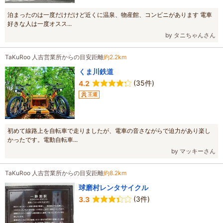
泊まったのは一度だけだけど近くに温泉、物産館、コンビニがあります 電車
好きな人は一度オスス...
by タニちゃんさん
TaKuRoo 人吉営業所からの目安距離
約2.2km
くま川鉄道
(35件)
4.2
王道
初めて線路上を自転車で走りましたが、電車の音さながらで迫力があり楽し
かったです。電動自転車...
by マッキーさん
TaKuRoo 人吉営業所からの目安距離
約8.2km
球磨村レンタサイクル
(3件)
3.3