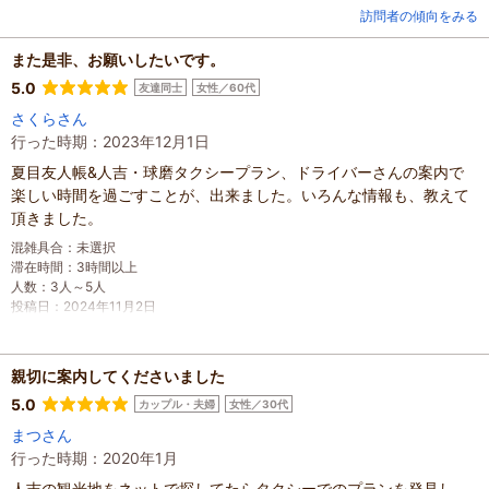
訪問者の傾向をみる
また是非、お願いしたいです。
5.0
友達同士
女性／60代
さくらさん
行った時期：2023年12月1日
夏目友人帳&人吉・球磨タクシープラン、ドライバーさんの案内で
楽しい時間を過ごすことが、出来ました。いろんな情報も、教えて
頂きました。
混雑具合
：
未選択
滞在時間
：
3時間以上
人数
：
3人～5人
投稿日
：
2024年11月2日
親切に案内してくださいました
5.0
カップル・夫婦
女性／30代
まつさん
行った時期：2020年1月
人吉の観光地をネットで探してたらタクシーでのプランを発見し