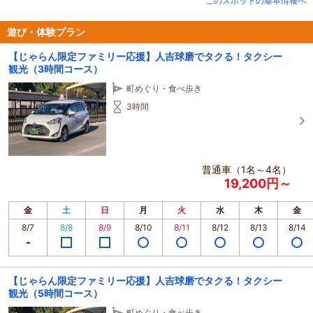
このスポットの基本情報へ
★少人数・ペアに最適な「普通タクシー」、ご家族・グループに快適な「ジャ
ンボタクシー」のラインアップ
遊び・体験プラン
【じゃらん限定ファミリー応援】人吉球磨でタクる！タクシー
観光（3時間コース）
町めぐり・食べ歩き
3時間
普通車（1名～4名）
19,200円～
金
土
日
月
火
水
木
金
8/7
8/8
8/9
8/10
8/11
8/12
8/13
8/14
【じゃらん限定ファミリー応援】人吉球磨でタクる！タクシー
観光（5時間コース）
町めぐり・食べ歩き