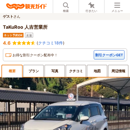
検索
行きたい
メニュー
ゲスト
さん
TaKuRoo 人吉営業所
ネット予約OK
友達
4.6
(
クチコミ18件
)
お得な割引クーポン配布中！
割引クーポンGET
概要
プラン
写真
クチ
コミ
地図
周辺
情報