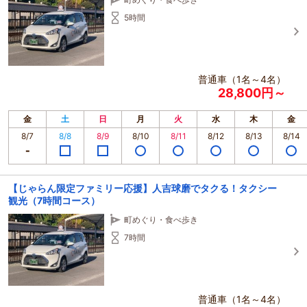
5時間
普通車（1名～4名）
28,800円～
金
土
日
月
火
水
木
金
8/7
8/8
8/9
8/10
8/11
8/12
8/13
8/14
【じゃらん限定ファミリー応援】人吉球磨でタクる！タクシー
観光（7時間コース）
町めぐり・食べ歩き
7時間
普通車（1名～4名）