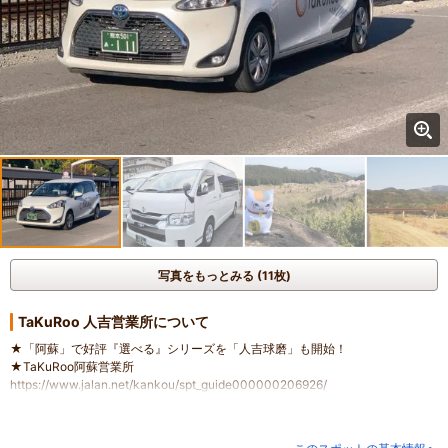
写真をもっとみる (11枚)
TaKuRoo 人吉営業所について
★「阿蘇」で好評『選べる』シリーズを「人吉球磨」も開始！
★TaKuRoo阿蘇営業所
https://www.jalan.net/kankou/spt_guide000000206926/
★広大な大自然阿蘇の【移動時間】を充実した【観光時間】へ
★観光のみ「3時間」、食事や温泉も楽しむ「5時間」、1日自由な「7時間」か
ら選べるコース