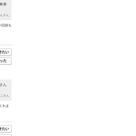
車券
ゃんさん
や旧跡を
さん
わこさん
くれま