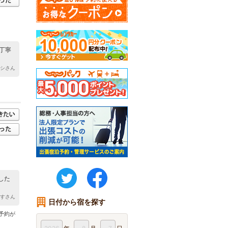
丁寧
トシさん
twitter
FaceBook
した
りすさん
日付から宿を探す
予約が