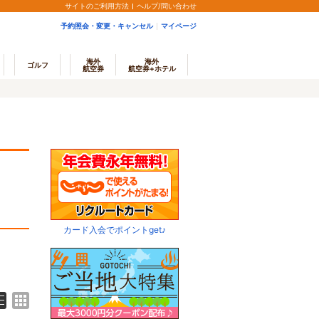
サイトのご利用方法
ヘルプ/問い合わせ
予約照会・変更・キャンセル
マイページ
海外
海外
ゴルフ
航空券
航空券+ホテル
カード入会でポイントget♪