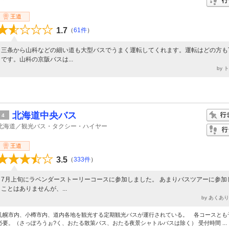
王道
1.7
（
61件
）
三条から山科などの細い道も大型バスでうまく運転してくれます。運転はどの方も
です。山科の京阪バスは...
by 
北海道中央バス
4
北海道／観光バス・タクシー・ハイヤー
王道
3.5
（
333件
）
7月上旬にラベンダーストーリーコースに参加しました。 あまりバスツアーに参加
ことはありませんが、...
by あくあ
札幌市内、小樽市内、道内各地を観光する定期観光バスが運行されている。 各コースとも
必要。（さっぽろうぉ?く、おたる散策バス、おたる夜景シャトルバスは除く） 受付時間 ...