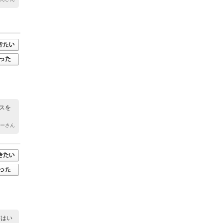
スを
キーさん
方はい