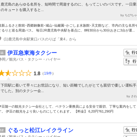
鹿児島のあらゆる名所を、短時間で周遊するのに、もってこいのバスです。一日乗
のキュートを購入すると...
by ちびち
維新ふるさと館前･西郷銅像前･城山･仙巖園･かごしま水族館･天文館など、市内の主な名所
ぐるりと巡る周遊バス。 毎日JR鹿児島中央駅を基点に、8時30分から30分おきに3台が運...
(1)鹿児島中央駅東口バスのりば「東4」から
伊豆急東海タクシー
11
静岡／観光バス・タクシー・ハイヤー
1.8
（
19件
）
下田駅に着いて早々にお世話になり、短い距離でしたがとても親切で優しい運転手
でした。別のタクシー会...
by さ
伊豆随一の観光タクシー会社として、ベテラン乗務員による安全で親切、丁寧な案内をして
す。 伊豆の観光をより良いものにしてくれます。 【料金】 6,20円?61,290円
ぐるっと松江レイクライン
12
島根／観光バス・タクシー・ハイヤー