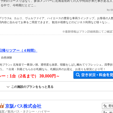
予約のコースではなく、参加メンバーに北海道初めての人や何回か来た事がある人
る中で、今時期だとどこ...
by 
プリウスα、カムリ、ヴェルファイア、ハイエースの豊富な車両ラインナップ。お客様の人
用内容に合わせてお車をご用意できます。 観光や視察などのビジネス利用など様々なシ...
※最新情報はプラン詳細画面にてご確認
日帰りツアー（４時間）
 自然体験
光プラン♪ 北海道で一番深い湖。透明度も抜群。喧騒をしばし離れてリフレッシュ。四季折
う。 ＊出発・到着どちらかが札幌なら、札幌以外のお迎え、お送りも状況により可！
シー：1台（2名まで）
39,000円～
この施設のプランをもっと見る
京阪バス株式会社
滋賀／観光バス・タクシー・ハイヤー