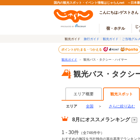
国内の観光スポット・イベント情報はじゃらんnet ～日本
こんにちは♪ゲストさん
じ
宿・ホテル
観光ガイド
旅行ガイド
観光ガイド
ご当地グル
ポイントがたまる・つかえる
観光ガイド
＞
観光バス・タクシー・ハイヤー
観光バス・タクシ
エリア概要
観光スポット
エリア
全国
＞
さらに絞り込む
8月
にオススメランキング
1 - 30件
（全746件中）
おすすめの施設を当社独自の算出基準でランキン