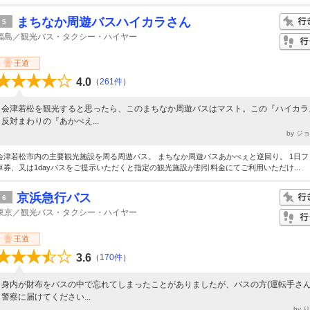
まちなか周遊バスハイカラさん
5
福島／観光バス・タクシー・ハイヤー
王道
4.0
（
261件
）
会津若松を観光すると思ったら、このまちなか周遊バスはマスト。この『ハイカラ
反対まわりの『あかべえ...
by ジ
会津若松市内の主要観光施設を周る周遊バス。 まちなか周遊バスあかべぇと逆回り。 1日フ
車券、又は1dayパスをご提示いただくと指定の観光施設が割引料金にてご利用いただけ...
京浜急行バス
6
東京／観光バス・タクシー・ハイヤー
王道
3.6
（
170件
）
身内が財布をバスの中で忘れてしまったことがありましたが、バスの方(運転手さん
警察に届けてください...
by 