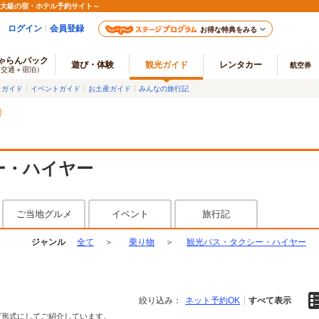
最大級の宿・ホテル予約サイト～
ログイン
会員登録
お得な特典をみる
ゃらんパック
遊び・体験
観光ガイド
レンタカー
航空券
（交通＋宿泊）
メガイド
イベントガイド
お土産ガイド
みんなの旅行記
ー・ハイヤー
ご当地グルメ
イベント
旅行記
ジャンル
全て
＞
乗り物
＞
観光バス・タクシー・ハイヤー
絞り込み：
ネット予約OK
すべて表示
グ形式にしてご紹介しています。