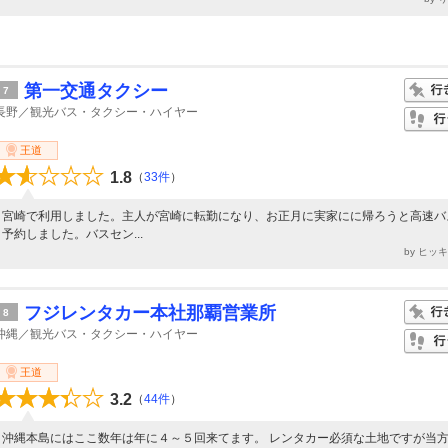
第一交通タクシー
7
長野／観光バス・タクシー・ハイヤー
王道
1.8
（
33件
）
宮崎で利用しました。主人が宮崎に転勤になり、お正月に実家にに帰ろうと高速バ
予約しました。バスセン...
by ヒッ
フジレンタカー本社那覇営業所
8
沖縄／観光バス・タクシー・ハイヤー
王道
3.2
（
44件
）
沖縄本島にはここ数年は年に４～５回来てます。 レンタカー必須な土地ですが当