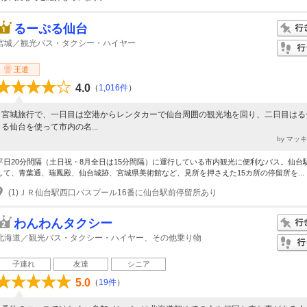
るーぷる仙台
宮城／観光バス・タクシー・ハイヤー
王道
4.0
（
1,016件
）
宮城旅行で、一日目は空港からレンタカーで仙台周囲の観光地を回り、二日目はる
る仙台を使って市内の名...
by マッ
平日20分間隔（土日祝・8月全日は15分間隔）に運行している市内観光に便利なバス。仙台
して、青葉通、瑞鳳殿、仙台城跡、宮城県美術館など、見所を押さえた15カ所の停留所を...
(1)ＪＲ仙台駅西口バスプール16番に仙台駅前停留所あり
わんわんタクシー
北海道／観光バス・タクシー・ハイヤー、その他乗り物
子連れ
友達
シニア
5.0
（
19件
）