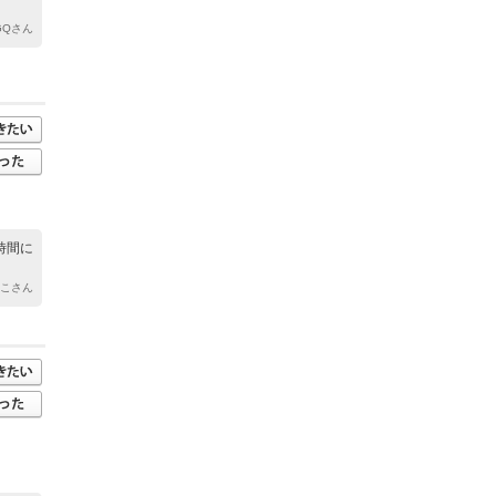
-GQさん
時間に
っこさん