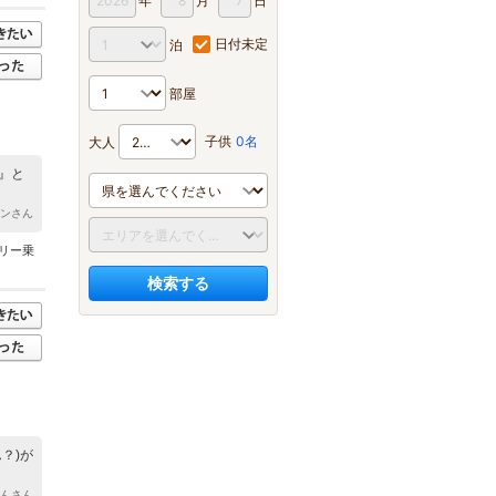
年
月
日
日付未定
泊
部屋
子供
0名
大人
』と
ョンさん
リー乗
検索する
？)が
りんさん