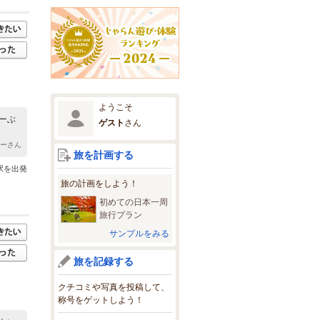
ようこそ
ーぶ
ゲスト
さん
キーさん
旅を計画する
駅を出発
旅の計画をしよう！
初めての日本一周
旅行プラン
サンプルをみる
旅を記録する
クチコミや写真を投稿して、
称号をゲットしよう！