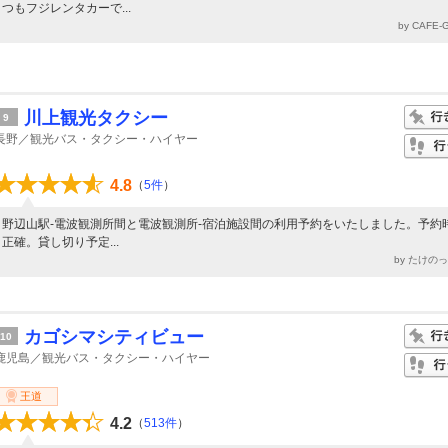
つもフジレンタカーで...
by CAFE
川上観光タクシー
9
長野／観光バス・タクシー・ハイヤー
4.8
（
5件
）
野辺山駅‐電波観測所間と電波観測所‐宿泊施設間の利用予約をいたしました。予約
正確。貸し切り予定...
by たけの
カゴシマシティビュー
10
鹿児島／観光バス・タクシー・ハイヤー
王道
4.2
（
513件
）