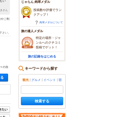
もい
じゃらん 肉球メダル
投稿数や評価でラン
ゆきさん
クアップ！
数やご利
肉球メダルについて
旅の達人メダル
下さい。
特定の場所・ジャ
ンルへのクチコミ
投稿でゲット！
旅の記録をはじめる
々の自
キーワードから探す
空き状況・料金を見る
観光
グルメ
イベント
宿
検索する