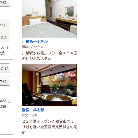
った
る地
ンさん
川越第一ホテル
川越・さいたま
ル、ヒ
念品と
川越駅から徒歩３分、全１５４室
のビジネスホテル
きたい
った
年間に
祢神楽
湯宿 羊山邸
秩父・長瀞
２２年夏オープン☆秩父市内よ
り最も近い全室露天風呂付きの湯
宿