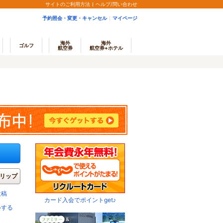
サイトのご利用方法
ヘルプ/問い合わせ
予約照会・変更・キャンセル
マイページ
海外
海外
ゴルフ
航空券
航空券+ホテル
リップ
投稿
カード入会でポイントget♪
ルする