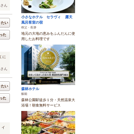
んさん
小さなホテル セラヴィ 露天
風呂客室の宿
きたい
秩父・長瀞
地元の大地の恵みをふんだんに使
った
用したお料理です
くに
キさん
きたい
森林ホテル
飯能
った
森林公園駅徒歩１分・天然温泉大
浴場！朝食無料サービス
。イ