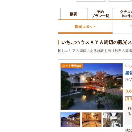
予約
クチコ
概要
プラン一覧
(53件)
観光スポット
いちごハウスＡＹＡ周辺の観光ス
同じエリアの周辺にある施設を当社独自の算
い
ネット予約OK
星
秩
3.8
料
る
秩