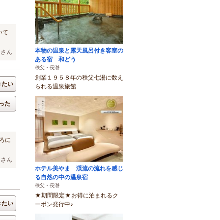
いて
本物の温泉と露天風呂付き客室の
ーさん
ある宿 和どう
秩父・長瀞
創業１９５８年の秩父七湯に数え
きたい
られる温泉旅館
った
ろに
ちさん
ホテル美やま 渓流の流れを感じ
る自然の中の温泉宿
秩父・長瀞
★期間限定★お得に泊まれるク
きたい
ーポン発行中♪