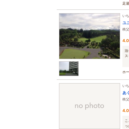
足
ゼ...
い
ユ
秩
4.0
泊
ス
ホー
い
あ
秩
4.0
こ
っ