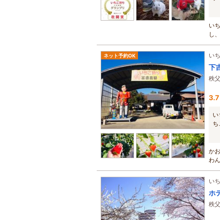
い
し
を減.
い
ネット予約OK
下
秩
3.7
い
ち
か
わ
い
ホ
秩