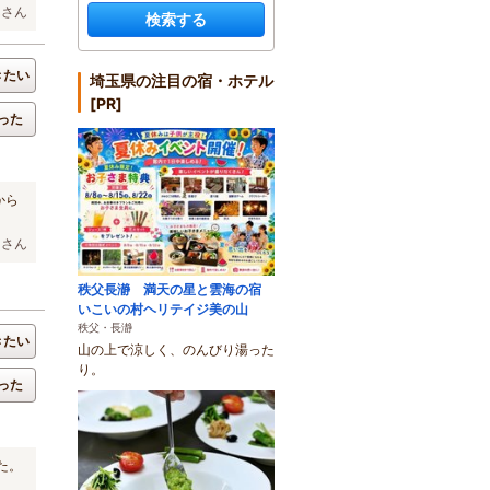
んさん
検索する
きたい
埼玉県の注目の宿・ホテル
[PR]
った
から
マさん
秩父長瀞 満天の星と雲海の宿
いこいの村ヘリテイジ美の山
秩父・長瀞
きたい
山の上で涼しく、のんびり湯った
り。
った
た。