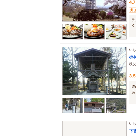
4.7
ラ
く
い
椋
秩
3.5
道
あ
い
下