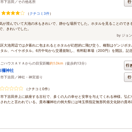
父市下吉田／その他名所
行
（
クチコミ3件
）
気が澄んでいて大池の水もきれいで、静かな場所でした。ホタルを見ることのでき
で、きれいでした。
by ジョ
地区大池周辺では夕暮れに包まれるとホタルが幻想的に飛び交う。種類はゲンジボタ
ボタル、ヘイケボタル。6月中旬から交通規制し、有料駐車場（200円）を開設。記
..
ちごハウスＡＹＡからの目安距離
約1.0km
（徒歩約13分）
行
布禰神社
父市下吉田／神社・神宮巡り
行
（クチコミ0件）
父市下吉田井上に鎮座する古社で、多くの人の幸せと安寧を与えてくれる神様。弘仁
建されたと言われている。貴布禰神社の例大祭には埼玉県指定無形民俗文化財の貴布