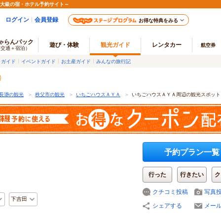
最大級の宿・ホテル予約サイト～
ログイン
会員登録
お得な特典をみる
ゃらんパック
遊び・体験
観光ガイド
レンタカー
航空券
（交通＋宿泊）
メガイド
イベントガイド
お土産ガイド
みんなの旅行記
長瀞の観光
＞
秩父市の観光
＞
いちごハウスＡＹＡ
＞
いちごハウスＡＹＡ周辺の観光スポット
予約プラン一覧
行った
行きたい
ク
クチコミ投稿
写真
下吉田
シェアする
メー