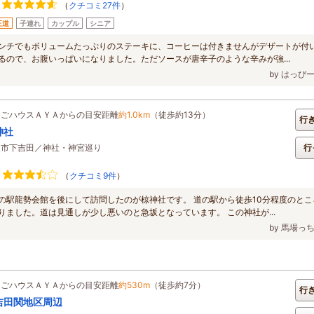
（
クチコミ27件
）
王道
子連れ
カップル
シニア
ンチでもボリュームたっぷりのステーキに、コーヒーは付きませんがデザートが付
るので、お腹いっぱいになりました。ただソースが唐辛子のような辛みが強...
by はっぴ
ちごハウスＡＹＡからの目安距離
約1.0km
（徒歩約13分）
行
神社
父市下吉田／神社・神宮巡り
行
（
クチコミ9件
）
の駅龍勢会館を後にして訪問したのが椋神社です。 道の駅から徒歩10分程度のとこ
りました。道は見通しが少し悪いのと急坂となっています。 この神社が...
by 馬場っ
ちごハウスＡＹＡからの目安距離
約530m
（徒歩約7分）
行
吉田関地区周辺