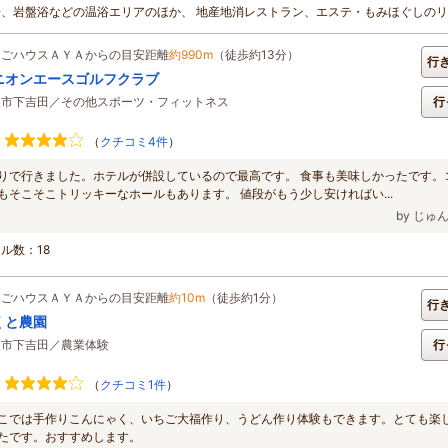
湯、岩盤浴などの温浴エリアのほか、 地産地消レストラン、エステ・もみほぐしの
ちごハウスＡＹＡからの目安距離
約990m
（徒歩約13分）
行
ニオンエースゴルフクラブ
父市下吉田／その他スポーツ・フィットネス
行
（
クチコミ4件
）
りで行きました。ホテルが併設しているので最高です。 食事も美味しかったです。
もそこそこトリッキーなホールもあります。 値段がもう少し安ければい...
by じゅ
ル数：18
ちごハウスＡＹＡからの目安距離
約10m
（徒歩約1分）
行
くと農園
父市下吉田／農業体験
行
（
クチコミ1件
）
こでは手作りこんにゃく、いちご大福作り、うどん作り体験もできます。とても楽
たです。おすすめします。