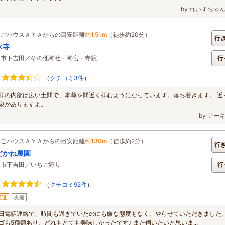
by れいすちゃ
ちごハウスＡＹＡからの目安距離
約1.5km
（徒歩約20分）
行
水寺
父市下吉田／その他神社・神宮・寺院
行
（
クチコミ3件
）
拝の内部は広い土間で、本尊を間近く拝むようになっています。落ち着きます。 近
泉がありますよ。
by アー
ちごハウスＡＹＡからの目安距離
約130m
（徒歩約2分）
行
だかね農園
父市下吉田／いちご狩り
行
（
クチコミ92件
）
王道
友達
日電話連絡で、時間も過ぎていたのにも嫌な態度もなく、やらせていただきました
ゴも5種類あり、どれもとても美味しかったです♪ また伺いたいと思いま...