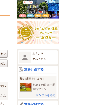
ようこそ
きたい
ゲスト
さん
った
旅を計画する
旅の計画をしよう！
初めての日本一周
いてい
旅行プラン
サンプルをみる
んさん
ウナ、
旅を記録する