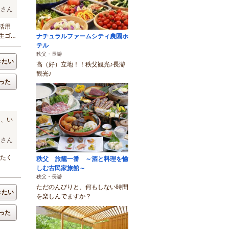
チさん
活用
生ゴミ
ナチュラルファームシティ農園ホ
テル
秩父・長瀞
きたい
高（好）立地！！秩父観光♪長瀞
観光♪
った
た、い
kaさん
製たく
秩父 旅籠一番 ～酒と料理を愉
しむ古民家旅館～
秩父・長瀞
ただのんびりと、何もしない時間
きたい
を楽しんでますか？
った