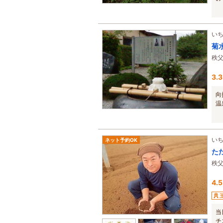
い
菊
秩
3.3
向
温
い
ネット予約OK
た
秩
4.5
当
チ