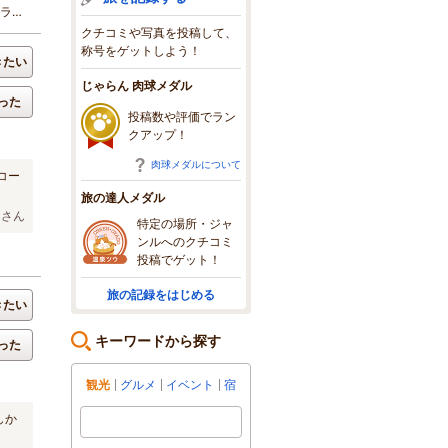
リラク
クチコミや写真を投稿して、
称号をゲットしよう！
きたい
じゃらん 肉球メダル
った
投稿数や評価でラン
クアップ！
肉球メダルについて
コー
旅の達人メダル
んさん
特定の場所・ジャ
ンルへのクチコミ
投稿でゲット！
旅の記録をはじめる
きたい
キーワードから探す
った
観光
グルメ
イベント
宿
しか