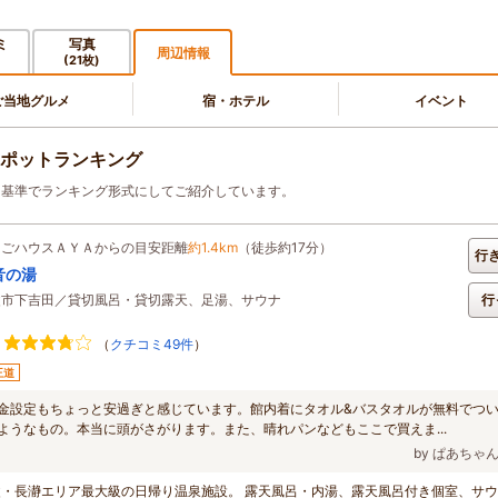
ミ
写真
周辺情報
(21枚)
ご当地グルメ
宿・ホテル
イベント
ポットランキング
出基準でランキング形式にしてご紹介しています。
ちごハウスＡＹＡからの目安距離
約1.4km
（徒歩約17分）
行
音の湯
父市下吉田／貸切風呂・貸切露天、足湯、サウナ
行
（
クチコミ49件
）
王道
金設定もちょっと安過ぎと感じています。館内着にタオル&バスタオルが無料でつ
ようなもの。本当に頭がさがります。また、晴れパンなどもここで買えま...
by ぱあちゃ
父・長瀞エリア最大級の日帰り温泉施設。 露天風呂・内湯、露天風呂付き個室、サ