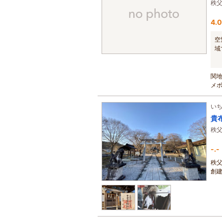
秩
4.0
空
域
関
メ
して.
い
貴
秩
-.-
秩
創
が...