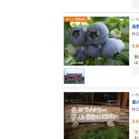
い
ネット予約OK
高
秩
3.6
朝
は
い
釜
秩
3.5
ラ
お