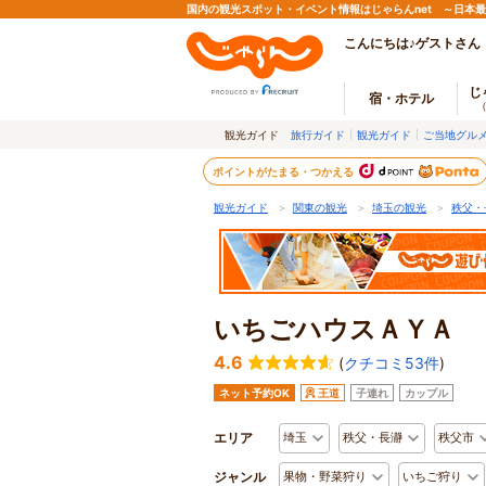
国内の観光スポット・イベント情報はじゃらんnet ～日本
こんにちは♪ゲストさん
じ
宿・ホテル
観光ガイド
旅行ガイド
観光ガイド
ご当地グル
ポイントがたまる・つかえる
観光ガイド
＞
関東の観光
＞
埼玉の観光
＞
秩父・
いちごハウスＡＹＡ
4.6
(
クチコミ53件
)
ネット予約OK
王道
子連れ
カップル
エリア
埼玉
秩父・長瀞
秩父市
ジャンル
果物・野菜狩り
いちご狩り