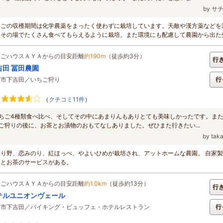
by サ
ちごの収穫期間は化学農薬をまったく使わずに栽培しています。天敵や漢方薬などを
、その場でたくさん食べてもらえるように栽培。また環境にも配慮して農園から出た
..
ちごハウスＡＹＡからの目安距離
約190m
（徒歩約3分）
行
吉田 冨田農園
父市下吉田／いちご狩り
行
（
クチコミ11件
）
ちご4種類食べ比べ、そしてその中にあまりんもありとても美味しかったです。ま
ご狩りの後に、お茶とお漬物のおもてなしありました。ぜひまた行きたい...
by ta
おり野、恋みのり、紅ほっぺ、やよいひめが栽培され、アットホームな農園。 自家
んとお茶のサービスがある。
ちごハウスＡＹＡからの目安距離
約1.0km
（徒歩約13分）
行
テルユニオンヴェール
父市下吉田／バイキング・ビュッフェ・ホテルレストラン
行