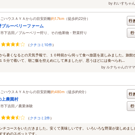
by れいすちゃ
ちごハウスＡＹＡからの目安距離
約1.7km
（徒歩約22分）
行
野ブルーベリーファーム
父市下吉田／ブルーベリー狩り、その他果物・野菜狩り
行
（
クチコミ10件
）
から暑くなるとの天気予報で、１０時前から伺って食べ放題を楽しみました。旅館
１５分で着いて、朝ご飯を控えめにして来ましたが、思うほどには食べられ...
by ルナちゃんのマ
ちごハウスＡＹＡからの目安距離
約480m
（徒歩約6分）
行
の上農園村
父市下吉田／農業体験
行
（
クチコミ2件
）
ンチコースをいただきました。安くて美味しいです。 いろいろな野菜が楽しめまし
すすめのスポットです。