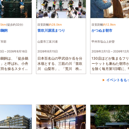
.5km
(徒歩約32分)
目安距離
約28.0km
目安距離
約12.9km
和鵜飼
笛吹川源流まつり
かつぬま朝市
町市部
山梨市三富川浦
甲州市塩山上於曽
20日～2026年8月16日
2026年8月15日
2026年2月1日～2026年12
和鵜飼は、「徒歩鵜
日本百名山の甲武信ケ岳を分
130店ほどが集まるフ
）」と呼ばれ、小舟
水嶺とする、三筋の川「笛吹
ーケットも兼ねた朝市が
数羽を操るスタイル
川 山梨市」、「荒川 秩父
を除く毎月第1日曜に、
...
市」、「千曲...
央防災広場...
イベントをも