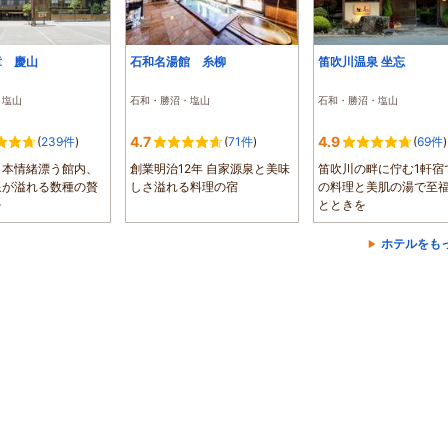
章 慶山
石和名湯館 糸柳
笛吹川温泉 坐忘
・塩山
石和・勝沼・塩山
石和・勝沼・塩山
4.7
4.9
(
239件
)
(
71件
)
(
69件
)
日本情緒漂う館内、
創業明治12年 自家源泉と美味
笛吹川の畔に佇む1軒宿
泉が溢れる数種の贅
しさ溢れる料理の宿
の料理と美肌の湯で至
を
とときを
ホテルをも