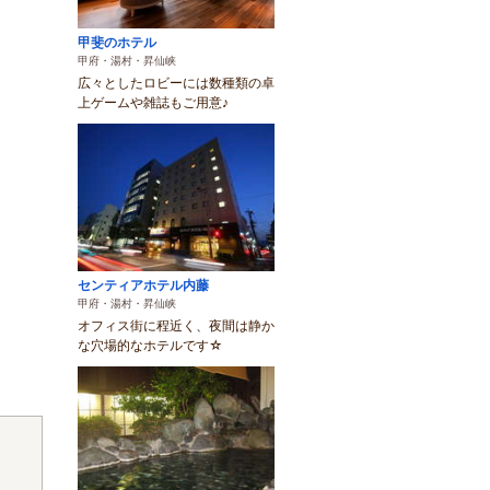
甲斐のホテル
甲府・湯村・昇仙峡
広々としたロビーには数種類の卓
上ゲームや雑誌もご用意♪
センティアホテル内藤
甲府・湯村・昇仙峡
オフィス街に程近く、夜間は静か
な穴場的なホテルです☆