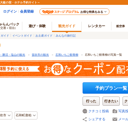
最大級の宿・ホテル予約サイト～
ログイン
会員登録
お得な特典をみる
ゃらんパック
遊び・体験
観光ガイド
レンタカー
航空券
（交通＋宿泊）
メガイド
イベントガイド
お土産ガイド
みんなの旅行記
・勝沼・塩山の観光
＞
笛吹市の観光
＞
石和いちご館青柳
＞
石和いちご館青柳の写真一覧
予約プラン一覧
行った
行きたい
ク
クチコミ投稿
写真
吹市
石和町唐柏
シェアする
メー