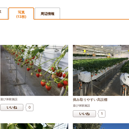
ミ
写真
周辺情報
(13枚)
遊び体験施設
摘み取りやすい高設棚
遊び体験施設
いいね
0
いいね
1