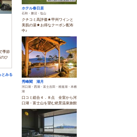
ホテル春日居
石和・勝沼・塩山
クチコミ高評価★甲州ワインと
美肌の湯★お得なクーポン配布
中♪
で季節
福のひ
っとみる
秀峰閣 湖月
河口湖・西湖・富士吉田・精進湖・本栖
湖
口コミ総合４．８点 全室から河
口湖・富士山を望む絶景温泉旅館