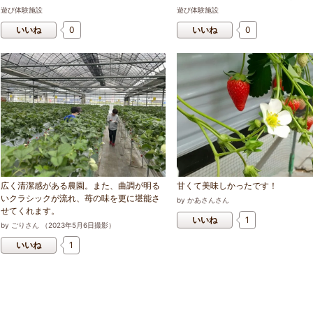
遊び体験施設
遊び体験施設
いいね
0
いいね
0
広く清潔感がある農園。また、曲調が明る
甘くて美味しかったです！
いクラシックが流れ、苺の味を更に堪能さ
by
かあさんさん
せてくれます。
いいね
1
by
ごりさん
（
2023
年
5
月
6
日撮影）
いいね
1