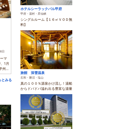
ホテルシーラックパル甲府
甲府・湯村・昇仙峡
シングルルーム【１６㎡ＶＯＤ無
料】
月6日
リーマ
、1月
甲州中
旅館 深雪温泉
石和・勝沼・塩山
っとみる
真の１００％源泉かけ流し！湯船
からドバドバ溢れ出る豊富な湯量