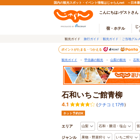
国内の観光スポット・イベント情報はじゃらんnet ～日本
こんにちは♪ゲストさん
じ
宿・ホテル
観光ガイド
旅行ガイド
観光ガイド
ご当地グル
ポイントがたまる・つかえる
観光ガイド
＞
甲信越の観光
＞
山梨の観光
＞
石和
石和いちご館青柳
4.1
(
クチコミ17件
)
ネット予約OK
エリア
山梨
石和・勝沼・塩山
笛
ジャンル
果物・野菜狩り
いちご狩り