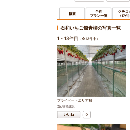
予約
クチコ
概要
プラン一覧
(17件)
石和いちご館青柳の写真一覧
1 - 13件目
（全13件中）
プライベートエリア制
遊び体験施設
いいね
0