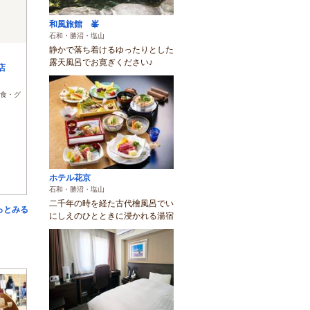
和風旅館 峯
石和・勝沼・塩山
静かで落ち着けるゆったりとした
)
露天風呂でお寛ぎください♪
店
食・グ
ホテル花京
石和・勝沼・塩山
二千年の時を経た古代檜風呂でい
っとみる
にしえのひとときに浸かれる湯宿