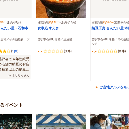
70m
(徒歩約8分)
目安距離
約1.1km
(徒歩約14分)
目安距離
約570m
(徒歩約8分
せんだい屋・石和本
食事処 すえき
納豆工房 せんだい屋 本
町唐柏／その他軽食・グ
笛吹市石和町唐柏／居酒屋
笛吹市石和町唐柏／その他軽
ルメ
-.-
-.-
(
1件
)
(0件)
(0件)
品評会で４年連続受
つ老舗の納豆のお店
０種類以上の納豆が
...
by まりりんさん
ご当地グルメをも
るイベント