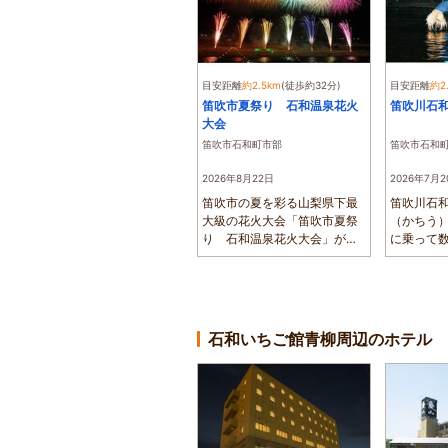
目安距離
約2.5km
(徒歩約32分)
目安距離
約2
笛吹市夏祭り 石和温泉花火
笛吹川石
大会
笛吹市石和町市部
笛吹市石和
2026年8月22日
2026年7月
笛吹市の夏を彩る山梨県下最
笛吹川石
大級の花火大会「笛吹市夏祭
（かちう
り 石和温泉花火大会」が、
に乗って
笛吹川河川敷...
と異なり、鵜
石和いちご館青柳周辺のホテル