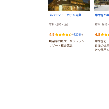
スパランド ホテル内藤
華やぎの
石和・勝沼・塩山
石和・勝沼
4.5
4.8
(
423件
)
山梨県内最大 リフレッシュ
華やぎと
リゾート複合施設
自慢の温
沢な風呂