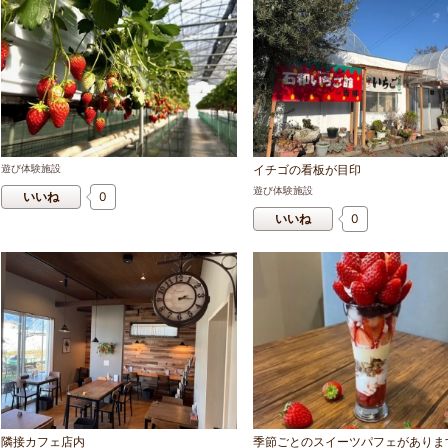
遊び体験施設
イチゴの看板が目印
遊び体験施設
いいね
0
いいね
0
隣接カフェ店内
季節ごとのスイーツパフェがありま