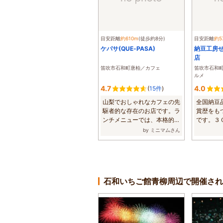
目安距離
約610m
(徒歩約8分)
目安距離
約5
ケパサ(QUE‐PASA)
納豆工房
店
笛吹市石和町唐柏／カフェ
笛吹市石和
ルメ
4.7
4.0
(
15件
)
山梨でおしゃれなカフェの先
全国納豆
駆者的な存在のお店です。ラ
賞歴をも
ンチメニューでは、本格的な
です。３
パスタが食べ...
揃っていて、
by ミニマムさん
石和いちご館青柳周辺で開催され