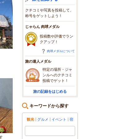
クチコミや写真を投稿して、
称号をゲットしよう！
じゃらん 肉球メダル
投稿数や評価でラン
クアップ！
肉球メダルについて
旅の達人メダル
特定の場所・ジャ
ンルへのクチコミ
投稿でゲット！
旅の記録をはじめる
キーワードから探す
観光
グルメ
イベント
宿
す