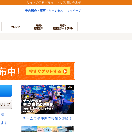
サイトのご利用方法
ヘルプ/問い合わせ
予約照会・変更・キャンセル
マイページ
海外
海外
ゴルフ
航空券
航空券+ホテル
リップ
投稿
チームラボ沖縄で共創を体験！
ルする