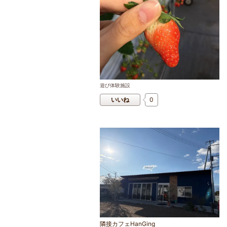
遊び体験施設
いいね
0
隣接カフェHanGing