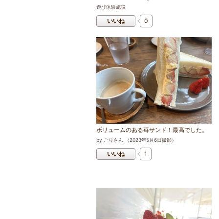
遊び体験施設
いいね
0
ボリュームのある苺サンド！最高でした。
by
ごりさん
（
2023
年
5
月
6
日撮影）
いいね
1