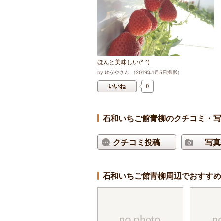
ほんと美味しい(^ ^)
by
ゆうやさん
（
2019
年
1
月
5
日撮影）
いいね
0
石和いちご館青柳のクチコミ・写
クチコミ投稿
写真
石和いちご館青柳周辺でおすすめ