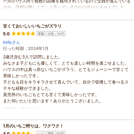
1つのハウス内で複数の品種を栽培されているので交雑が進んでいる
のか、説明が難しくてこう言っているのかは分かりませんでした
【子供】
うちの子は3歳でしたが、ギリギリ手が届く高さで、自分でもいで
もりもり食べてました
甘くておいしいいちごがズラリ
子供はイチゴ棚の下をくぐって縦横無尽に移動出来ます笑
5.0
家族
女性／30代
イチゴは洗わず食べましたが井戸水なので洗うのは厳しいかも
kellyさん
【カビたイチゴについて】
行った時期：2024年1月
ハウス2つが解放されましたが1つもありませんでした！！
2歳児含む3人で訪問しました。
時期が良かったとかある思われます
みなさま子どもにも優しくて、とても楽しい時間を過ごせました。
気温が高いとイチゴが傷みやすくなると仰ってましたが、事前に完
ハウスの中は真っ赤ないちごがズラリ。とてもジューシーで甘くて
全に間引くのは広さもあり無理だと思います
美味しかったです。
完熟超えてしなしなのイチゴはありますが、ツヤが全くないので小
子どもも目をキラキラさせて喜んでいて、自分で収穫して食べるス
学生くらいで見抜けると思います
テキな経験ができました。
【イチゴの味】
直売所のいちごもとても甘くて美味しかったです。
お世辞抜きでさいっっっっこうです！
また伺いたいと思います！ありがとうございました。
当たり前ですが冷えておらず、ややあったかいくらいのイチゴでし
たが、噛んでもゾリッとせず、プチュウと柔らかジューシー
混雑具合
：
空いていた
柔らかすぎるということもなく、イチゴが飲めるという初食感
滞在時間
：
1時間未満
子どもの年齢
：
2～3歳、
スーパーのパックのイチゴとは別物と言えるくらい美味しいです
人数
：
3人～5人
1月のいちご狩りは、ワクワク！
ぜひ練乳無しで食べて欲しいです(人それぞれね)
投稿日
：
2024年1月30日
【イチゴの種類】
4.0
一人
男性／60代