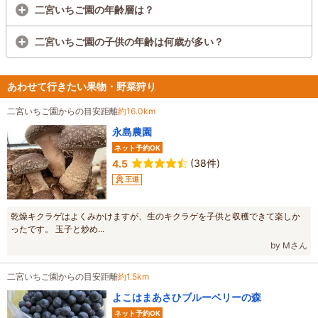
二宮いちご園の年齢層は？
二宮いちご園の子供の年齢は何歳が多い？
あわせて行きたい果物・野菜狩り
二宮いちご園からの目安距離
約16.0km
永島農園
ネット予約OK
(38件)
4.5
王道
乾燥キクラゲはよくみかけますが、生のキクラゲを子供と収穫できて楽しか
ったです。 玉子と炒め...
by Mさん
二宮いちご園からの目安距離
約1.5km
よこはまあさひブルーベリーの森
ネット予約OK