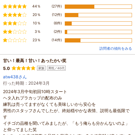
満足
44％
(27件)
やや満足
20％
(12件)
普通
10％
(6件)
やや不満
3％
(2件)
不満
23％
(14件)
訪問者の傾向をみる
甘い！最高！甘い！あったかい笑
5.0
家族
男性／40代
atw438さん
行った時期：2024年3月
2024年3月中旬初回10時スタート
ヘタ入れプラカップの配布のみ
練乳は売ってますがなくても美味しいから安心を
男性のスタッフさんでしたが、終始穏やかな表情、説明も最低限で
す
イチゴの品種を聞いてみましたが、「もう俺らも分かんないのよ」
と仰ってました笑