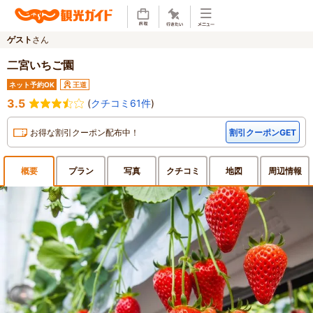
ゲスト
さん
二宮いちご園
ネット予約OK
王道
3.5
(
クチコミ61件
)
お得な割引クーポン配布中！
割引クーポンGET
概要
プラン
写真
クチ
コミ
地図
周辺
情報