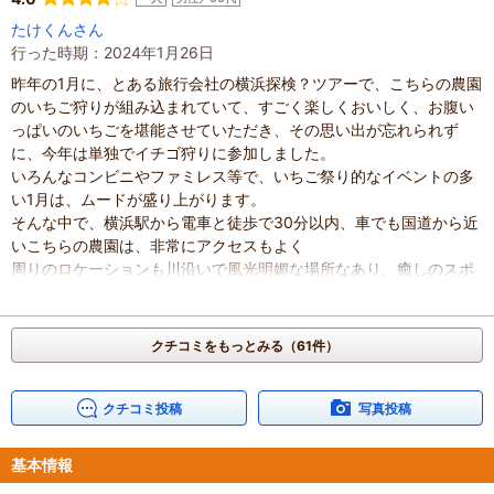
細長いのと、丸っこいのと、theイチゴ！っていうのと、白イチゴが
たけくんさん
ありました
行った時期：2024年1月26日
先述したように明確な品種は不明ですが、それぞれ味わいが違いま
昨年の1月に、とある旅行会社の横浜探検？ツアーで、こちらの農園
す、というか同じ棚でも味が変わります
のいちご狩りが組み込まれていて、すごく楽しくおいしく、お腹い
とはいえ、自分のお気に入りのイチゴの品種を知りたい気持ちは最
っぱいのいちごを堪能させていただき、その思い出が忘れられず
後まで残ります
に、今年は単独でイチゴ狩りに参加しました。
忘れるまで耐えてください
いろんなコンビニやファミレス等で、いちご祭り的なイベントの多
【時間】
い1月は、ムードが盛り上がります。
30分で入れ替え制になります
そんな中で、横浜駅から電車と徒歩で30分以内、車でも国道から近
最初の10分はハウス内を歩き回りながら食べ歩き
いこちらの農園は、非常にアクセスもよく
次の10分で隣のハウスへ移動して、姿形の異なるイチゴを堪能
周りのロケーションも川沿いで風光明媚な場所なあり、癒しのスポ
最後の10分でお気に入りのイチゴを厳選して楽しむ
ットです。
という感じで、あっという間なので、後半で自分なりに楽しむ感じ
農園の方のお話では、今年は生育が遅れて、今年初の開催とのこと
がよいと思います
でしたが、それでも非常に甘く、お腹いっぱいいちごを
【感想】
クチコミをもっとみる（61件）
堪能しました。
イチゴ好きなら絶対行くべし！！！
ハウスも感じがよく、居心地最高の空間です。
買ったイチゴとは別物と言える甘みで柔らかジューシー！
来年も絶対来たいです。来年は、周りのいちごブームが盛り上がる
クチコミ投稿
写真投稿
星5つ！
前（大寒）がいいかな？ な～んちゃって！
混雑具合
：
空いていた
混雑具合
：
やや空いていた
滞在時間
：
1時間未満
基本情報
滞在時間
：
1時間未満
家族の内訳
：
お子様、
親・祖父母、
配偶者、