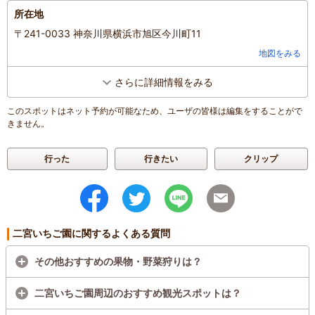
人数
：
未設定
子どもの年齢
：
2～3歳、
所在地
投稿日
：
2024年1月28日
人数
：
3人～5人
投稿日
：
2024年3月19日
〒241-0033 神奈川県横浜市旭区今川町11
地図をみる
さらに詳細情報をみる
このスポットはネット予約が可能なため、ユーザの皆様は編集をすることがで
きません。
行った
行きたい
クリップ
二宮いちご園に関するよくある質問
その他おすすめの果物・野菜狩りは？
二宮いちご園周辺のおすすめ観光スポットは？