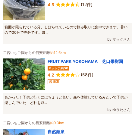
(12件)
4.5
範囲が限られている分、しぼられているので摘み取りに集中できます。暑い
ので30分で充分です。ほ...
by マックさん
二宮いちご園からの目安距離
約12.6km
FRUIT PARK YOKOHAMA 芝口果樹園
ネット予約OK
(58件)
4.2
王道
良かった！子供と行くにはちょうど良い。森を体験しているみたいで子供が
楽しんでいた！どれを取...
by ゆうたさん
二宮いちご園からの目安距離
約9.3km
自然館泉