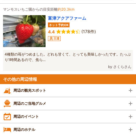
マンモスいちご園からの目安距離
約20.3km
富津アクアファーム
ネット予約OK
(178件)
4.4
王道
4種類の苺がつめました。どれも甘くて、とっても美味しかったです。たっぷ
り1時間あるので、焦ら...
by さくらさん
その他の周辺情報
周辺の観光スポット
周辺のご当地グルメ
周辺のイベント
周辺のホテル