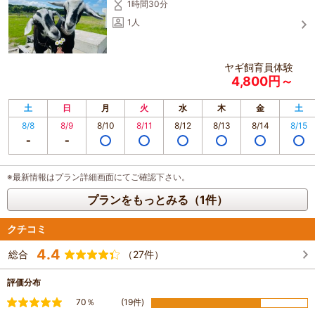
1時間30分
1人
ヤギ飼育員体験
4,800円～
土
日
月
火
水
木
金
土
8/8
8/9
8/10
8/11
8/12
8/13
8/14
8/15
※最新情報はプラン詳細画面にてご確認下さい。
プランをもっとみる（1件）
クチコミ
4.4
総合
（27件）
評価分布
満足
70％
(19件)