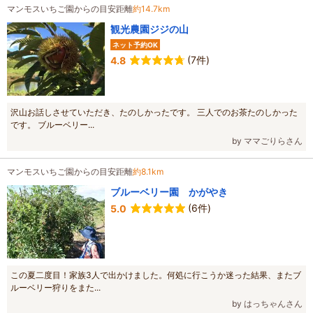
マンモスいちご園からの目安距離
約14.7km
観光農園ジジの山
ネット予約OK
(7件)
4.8
沢山お話しさせていただき、たのしかったです。 三人でのお茶たのしかった
です。 ブルーベリー...
by ママごりらさん
マンモスいちご園からの目安距離
約8.1km
ブルーベリー園 かがやき
(6件)
5.0
この夏二度目！家族3人で出かけました。何処に行こうか迷った結果、またブ
ルーベリー狩りをまた...
by はっちゃんさん