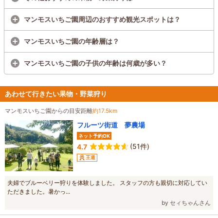
マンモスいちご園周辺のおすすめ観光スポットは？
マンモスいちご園の年齢層は？
マンモスいちご園の子供の年齢は何歳が多い？
あわせて行きたい果物・野菜狩り
マンモスいちご園からの目安距離
約17.5km
フルーツ街道 夢農場
ネット予約OK
(51件)
4.7
王道
夫婦でブルーベリー狩りを体験しました。 スタッフの方も親切に対応してい
ただきました。暑かっ...
by セィちゃんさん