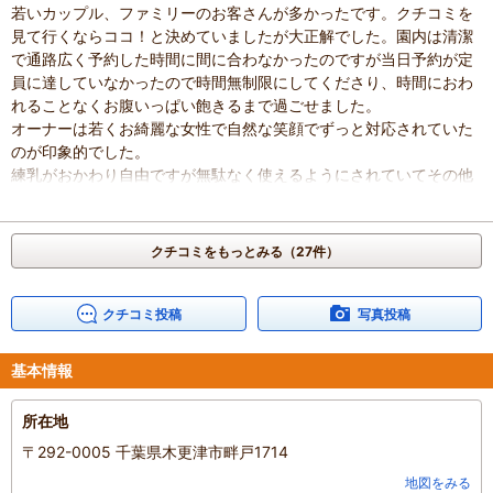
若いカップル、ファミリーのお客さんが多かったです。クチコミを
見て行くならココ！と決めていましたが大正解でした。園内は清潔
で通路広く予約した時間に間に合わなかったのですが当日予約が定
員に達していなかったので時間無制限にしてくださり、時間におわ
れることなくお腹いっぱい飽きるまで過ごせました。
オーナーは若くお綺麗な女性で自然な笑顔でずっと対応されていた
のが印象的でした。
練乳がおかわり自由ですが無駄なく使えるようにされていてその他
設備の工夫が気持ちよく整っています。また行きたいイチゴ園さん
です。
混雑具合
：
やや空いていた
クチコミをもっとみる（27件）
滞在時間
：
1～2時間
家族の内訳
：
お子様、
親・祖父母、
子どもの年齢
：
13歳以上
クチコミ投稿
写真投稿
人数
：
3人～5人
投稿日
：
2024年5月27日
基本情報
所在地
〒292-0005 千葉県木更津市畔戸1714
地図をみる