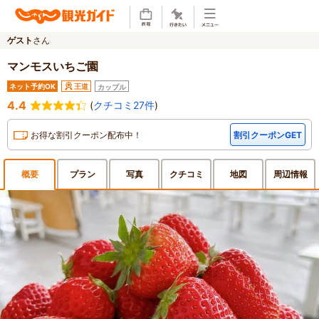
ゲスト
さん
マンモスいちご園
ネット予約OK
王道
カップル
4.4
(
クチコミ27件
)
お得な割引クーポン配布中！
割引クーポンGET
概要
プラン
写真
クチ
コミ
地図
周辺
情報