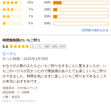
やや満足
15％
(4件)
普通
7％
(2件)
やや不満
7％
(2件)
不満
0％
(0件)
訪問者の傾向をみる
時間無制限のいちご狩り
5.0
カップル・夫婦
女性／20代
なーさん
行った時期：2025年3月19日
かなりの人数の人たちといちご狩りをすることに驚きましたが、い
ちごのハウスが広かったので開放感がありとても楽しくいちご狩り
ができました。時間を気にせずに楽しくいちご狩りをできるところ
が本当におすすめです。
混雑具合
：
やや混んでいた
滞在時間
：
1～2時間
人数
：
未設定
投稿日
：
2025年3月20日