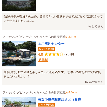
6歳の子供が魚好きのため、普段できない体験をさせてあげたくて訪問させて
いただきました。みな...
by ひろさん
フィッシングビレッジりなちゃんからの目安距離
約2.1km
あご湾釣センター
ネット予約OK
(25件)
4.0
王道
普段は釣り堀で釣りを楽しんでいる初心者です。 志摩への旅行の中で筏釣り
をしたいと思い、 ５...
by あやかさん
フィッシングビレッジりなちゃんからの目安距離
約4.0km
海女小屋体験施設さとうみ庵
ネット予約OK