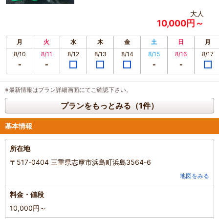
大人
10,000円～
月
火
水
木
金
土
日
月
8/10
8/11
8/12
8/13
8/14
8/15
8/16
8/17
※最新情報はプラン詳細画面にてご確認下さい。
プランをもっとみる（1件）
基本情報
所在地
〒517-0404 三重県志摩市浜島町浜島3564-6
地図をみる
料金・値段
10,000円～