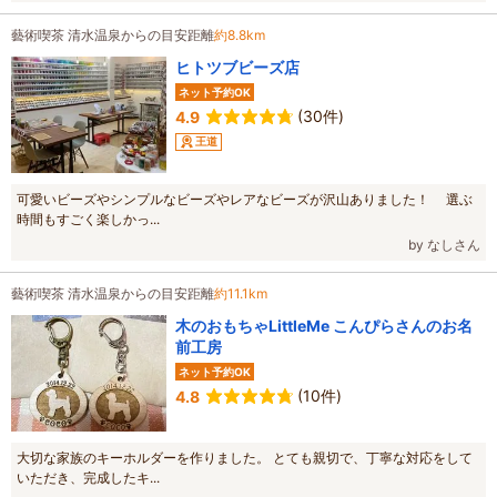
藝術喫茶 清水温泉からの目安距離
約8.8km
ヒトツブビーズ店
ネット予約OK
(30件)
4.9
王道
可愛いビーズやシンプルなビーズやレアなビーズが沢山ありました！ 選ぶ
時間もすごく楽しかっ...
by なしさん
藝術喫茶 清水温泉からの目安距離
約11.1km
木のおもちゃLittleMe こんぴらさんのお名
前工房
ネット予約OK
(10件)
4.8
大切な家族のキーホルダーを作りました。 とても親切で、丁寧な対応をして
いただき、完成したキ...