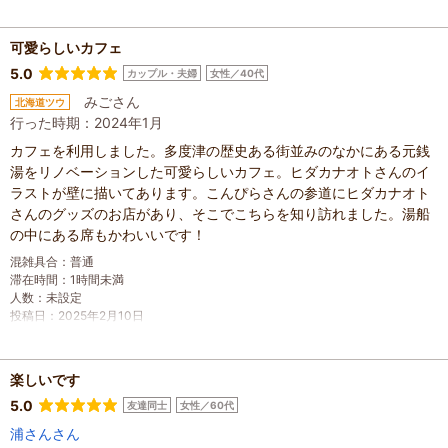
さんのお姉さんがとても優しくて雰囲気もよく楽しく過ごせまし
た。他にもカキ氷やぜんざい、奈良そうめん&オム丼セット、お茶
漬けセットがありました。苔玉作り体験が想像以上に楽しい&最
可愛らしいカフェ
高。教えてくれるお兄さんが素敵な方で優しく丁寧に教えて下さ
5.0
カップル・夫婦
女性／40代
り、失敗しても直ぐ見てくれて励ましながらスマートに直してくれ
みごさん
北海道ツウ
ます。2つも作れて大満足出来る体験です。すずめの酒場でも美味し
行った時期：2024年1月
い料理が食べれますよ。そちらの作ってくれるお兄さんもすごく素
カフェを利用しました。多度津の歴史ある街並みのなかにある元銭
敵な方でいっぱいお喋りしました。酒場となっていますが、普通に
湯をリノベーションした可愛らしいカフェ。ヒダカナオトさんのイ
ランチもあり色んなメニューがあります。席は4席しかなく小ぢん
ラストが壁に描いてあります。こんぴらさんの参道にヒダカナオト
まりとしています。ショップもあり、種類豊富なグッズがたくさん
さんのグッズのお店があり、そこでこちらを知り訪れました。湯船
あり楽しく見れました。いっぱい買いました笑。こちらも店員さん
の中にある席もかわいいです！
のお姉さんが親切に説明してくれたり、Tシャツ等も広げて見せて
くれたりと優しさいっぱいです。レンタサイクルもあり周辺を散策
混雑具合
：
普通
しながら1時間半程爆こぎで楽しみました。店員さんのお兄さんやお
滞在時間
：
1時間未満
人数
：
未設定
姉さんが優しくて感動します。また行きたいと強く思います。すっ
投稿日
：
2025年2月10日
ごく楽しくて大満喫な香川県旅行になりました。店員さん、楽しい
時間をありがとうございました。苔玉、大切に育てながら(愛でなが
ら)飾ります。
楽しいです
混雑具合
：
やや空いていた
5.0
友達同士
女性／60代
滞在時間
：
3時間以上
人数
：
未設定
浦さんさん
投稿日
：
2025年5月31日