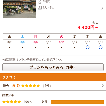
2時間
1人～5人
大人
4,400円～
金
土
日
月
火
水
木
金
8/7
8/8
8/9
8/10
8/11
8/12
8/13
8/14
※最新情報はプラン詳細画面にてご確認下さい。
プランをもっとみる（1件）
クチコミ
5.0
総合
（4件）
評価分布
満足
100％
(4件)