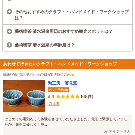
その他おすすめのクラフト・ハンドメイド・ワークショップ
は？
藝術喫茶 清水温泉周辺のおすすめ観光スポットは？
藝術喫茶 清水温泉の年齢層は？
あわせて行きたいクラフト・ハンドメイド・ワークショップ
藝術喫茶 清水温泉からの目安距離
約12.9km
陶工房 藤見窯
ネット予約OK
(68件)
4.9
王道
はじめての電動ろくろ体験をさせていただきました。最初は緊張していまし
たが、先生に優しく丁寧...
by デイジーさん