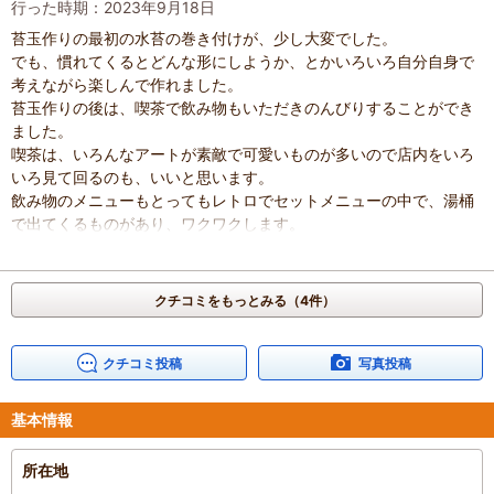
行った時期：2023年9月18日
苔玉作りの最初の水苔の巻き付けが、少し大変でした。
でも、慣れてくるとどんな形にしようか、とかいろいろ自分自身で
考えながら楽しんで作れました。
苔玉作りの後は、喫茶で飲み物もいただきのんびりすることができ
ました。
喫茶は、いろんなアートが素敵で可愛いものが多いので店内をいろ
いろ見て回るのも、いいと思います。
飲み物のメニューもとってもレトロでセットメニューの中で、湯桶
で出てくるものがあり、ワクワクします。
初めてで、不安でしたが挑戦してみてよかったです。
混雑具合
：
やや空いていた
滞在時間
：
2～3時間
クチコミをもっとみる（4件）
人数
：
2人
投稿日
：
2023年9月26日
クチコミ投稿
写真投稿
基本情報
所在地