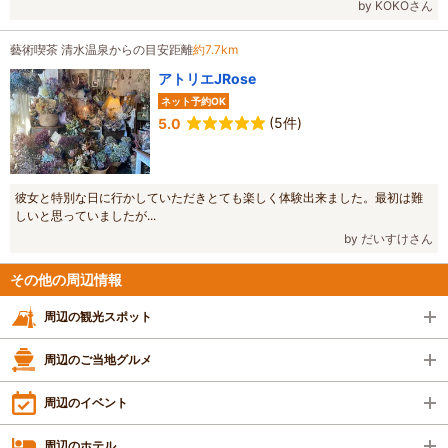
by KOKOさん
藝術喫茶 清水温泉からの目安距離
約7.7km
アトリエJRose
ネット予約OK
(5件)
5.0
彼女と特別な日に行かしていただきとても楽しく体験出来ました。最初は難
しいと思っていましたが...
by だいすけさん
その他の周辺情報
周辺の観光スポット
周辺のご当地グルメ
周辺のイベント
周辺のホテル