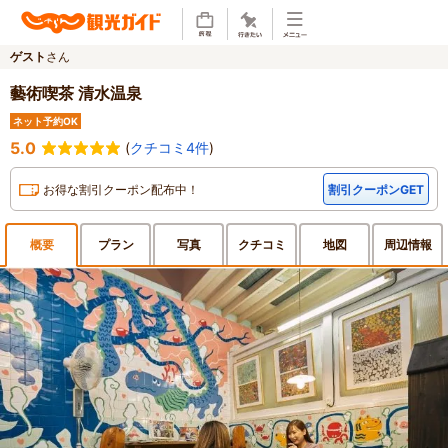
ゲスト
さん
藝術喫茶 清水温泉
ネット予約OK
5.0
(
クチコミ4件
)
お得な割引クーポン配布中！
割引クーポンGET
概要
プラン
写真
クチ
コミ
地図
周辺
情報