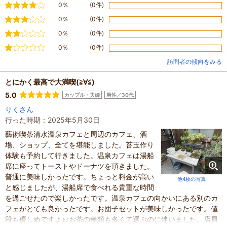
やや満足
0％
(0件)
普通
0％
(0件)
やや不満
0％
(0件)
不満
0％
(0件)
訪問者の傾向をみる
とにかく最高で大満喫(≧∀≦)
5.0
カップル・夫婦
男性／30代
りくさん
行った時期：2025年5月30日
藝術喫茶清水温泉カフェと周辺のカフェ、酒
場、ショップ、全てを堪能しました。苔玉作り
体験も予約して行きました。温泉カフェは湯船
席に座ってトーストやドーナツを頂きました。
普通に美味しかったです。ちょっと料金が高い
他4枚の写真
と感じましたが、湯船席で食べれる貴重な時間
を過ごせたので楽しかったです。温泉カフェの向かいにある別のカ
フェがとても良かったです。お団子セットが美味しかったです。値
段も優しめですよ♪♪お茶の種類も多くて選ぶのに迷いました。店員