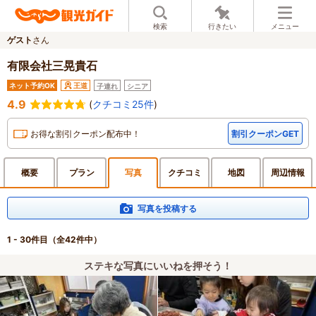
検索
行きたい
メニュー
ゲスト
さん
有限会社三晃貴石
ネット予約OK
王道
子連れ
シニア
4.9
(
クチコミ25件
)
お得な割引クーポン配布中！
割引クーポンGET
概要
プラン
写真
クチ
コミ
地図
周辺
情報
写真を投稿する
1 - 30件目
（全42件中）
ステキな写真にいいねを押そう！