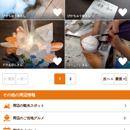
ぴかちゅう命さん
ぴかちゅう命さん
ドラえぽんさん
（・＿・）さん
|< 最初
< 前へ
1
2
次へ >
最後 >|
その他の周辺情報
周辺の観光スポット
周辺のご当地グルメ