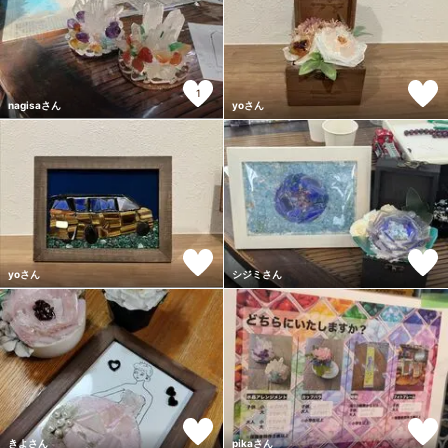
1
nagisaさん
yoさん
yoさん
シジミさん
きよさん
pikaさん