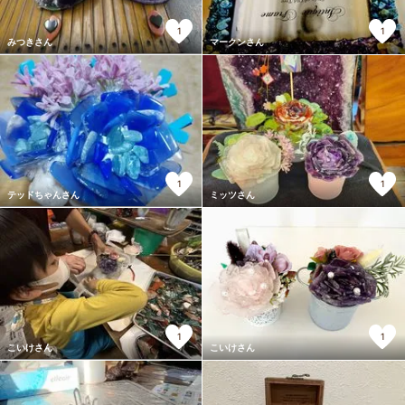
1
1
みつきさん
マークンさん
1
1
テッドちゃんさん
ミッツさん
1
1
こいけさん
こいけさん