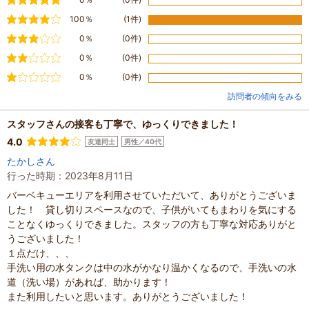
やや満足
100％
(1件)
普通
0％
(0件)
やや不満
0％
(0件)
不満
0％
(0件)
訪問者の傾向をみる
スタッフさんの接客も丁寧で、ゆっくりできました！
4.0
友達同士
男性／40代
たかしさん
行った時期：2023年8月11日
バーベキューエリアを利用させていただいて、ありがとうございま
した！ 貸し切りスペースなので、子供がいてもまわりを気にする
ことなくゆっくりできました。スタッフの方も丁寧な対応ありがと
うございました！
１点だけ、、、
手洗い用の水タンクは中の水がかなり温かくなるので、手洗いの水
道（洗い場）があれば、助かります！
また利用したいと思います。ありがとうございました！