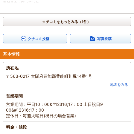
混雑具合
：
空いていた
滞在時間
：
3時間以上
人数
：
6人～9人
投稿日
：
2023年8月12日
クチコミをもっとみる（1件）
クチコミ投稿
写真投稿
基本情報
所在地
〒563-0217 大阪府豊能郡豊能町川尻14番1号
地図をみる
営業期間
営業期間：平日10：00&#12316;17：00 土日祝日9：
00&#12316;17：00
定休日：毎週火曜日(祝日の場合営業)
料金・値段