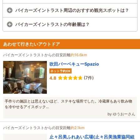
バイカーズイントラスト周辺のおすすめ観光スポットは？
バイカーズイントラストの年齢層は？
あわせて行きたいアウトドア
バイカーズイントラストからの目安距離
約16.6km
吹田バーベキューSpazio
ネット予約OK
(7件)
4.8
手作りの施設とは思えないほど、ステキな場所でした。冷蔵庫もあり飲み物
を冷やせるアイスボック...
by ゆうおーさん
バイカーズイントラストからの目安距離
約2.1km
止々呂美ふれあい広場(止々呂美漁業協同組