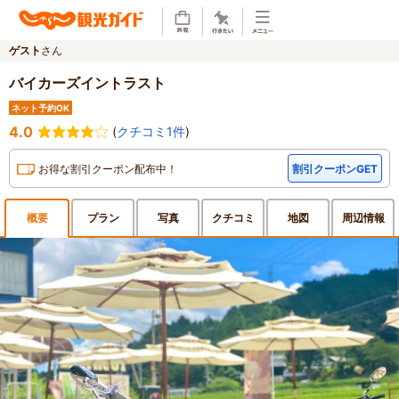
ゲスト
さん
バイカーズイントラスト
ネット予約OK
4.0
(
クチコミ1件
)
お得な割引クーポン配布中！
割引クーポンGET
概要
プラン
写真
クチ
コミ
地図
周辺
情報