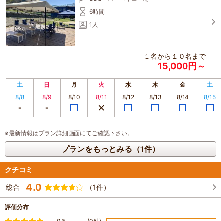
6時間
1人
１名から１０名まで
15,000円～
土
日
月
火
水
木
金
土
8/8
8/9
8/10
8/11
8/12
8/13
8/14
8/15
※最新情報はプラン詳細画面にてご確認下さい。
プランをもっとみる（1件）
クチコミ
4.0
総合
（1件）
評価分布
満足
0％
(0件)