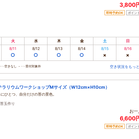
3,800
即時予約OK
ポイン
火
水
木
金
土
日
8/11
8/12
8/13
8/14
8/15
8/16
○
○
○
○
×
×
･･空きなし －･･･受付対象外
空き状況をもっ
テラリウムワークショップMサイズ（W12cm×H10cm）
界にひとつ、自分だけの苔の景色。
苔玉作り
お一
6,60
即時予約OK
ポイン