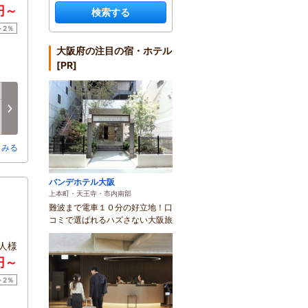
円～
検索する
ト2％
大阪府の注目の宿・ホテル
[PR]
月
火
水
木
金
土
8/17
8/18
8/19
8/20
8/21
8/22
次へ
-
-
×
○
○
○
とみる
バンデホテル大阪
上本町・天王寺・市内南部
難波まで電車１０分の好立地！口
コミで選ばれるハズさない大阪旅
人様
0円～
ト2％