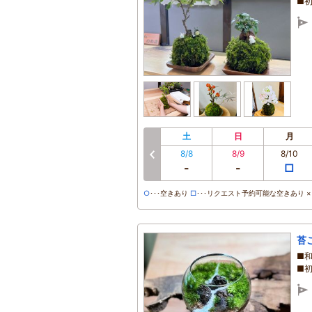
■
土
日
月
8/8
8/9
8/10
前へ
-
-
□
○
･･･空きあり
□
･･･リクエスト予約可能な空きあり ×･
苔
■
■