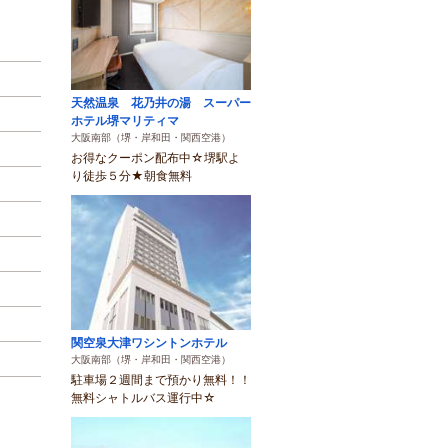
天然温泉 花乃井の湯 スーパー
ホテル堺マリティマ
大阪南部（堺・岸和田・関西空港）
お得なクーポン配布中☆堺駅よ
り徒歩５分★朝食無料
関空泉大津ワシントンホテル
大阪南部（堺・岸和田・関西空港）
駐車場２週間まで預かり無料！！
無料シャトルバス運行中☆