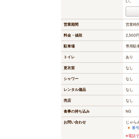
い。
営業期間
営業時間
料金・値段
2,500
駐車場
専用駐
トイレ
あり
更衣室
なし
シャワー
なし
レンタル備品
なし
売店
なし
食事の持ち込み
NG
お問い合わせ
じゃら
番
※電話