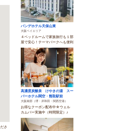
バンデホテル天保山東
大阪ベイエリア
４ベッドルームで家族旅行も１部
屋で安心！テーマパークへも便利
高濃度炭酸泉 けやきの湯 スー
パーホテル関空・熊取駅前
大阪南部（堺・岸和田・関西空港）
お得なクーポン配布中☆ウェル
カムバー実施中（時間限定）♪
くださ