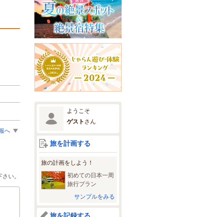
ようこそ
ゲスト
さん
報へ
旅を計画する
旅の計画をしよう！
初めての日本一周
下さい。
旅行プラン
サンプルをみる
旅を記録する