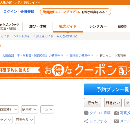
最大級の宿・ホテル予約サイト～
ログイン
会員登録
お得な特典をみる
ゃらんパック
遊び・体験
観光ガイド
レンタカー
航空券
（交通＋宿泊）
メガイド
イベントガイド
お土産ガイド
みんなの旅行記
＞
大阪南部（堺・岸和田・関西空港）の苔玉作り
＞
阪南市の苔玉作り
＞
苔こっこ 小宮和美
予約プラン一覧
行った
行きたい
ク
西空港）
阪南市
下出
クチコミ投稿
写真
ップ
苔玉作り
シェアする
メー