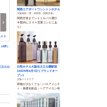
関西エアポートワシントンホテル
大阪南部（堺・岸和田・関西空港）
月
火
水
木
金
土
関西空港までシャトルバス運行
8/17
8/18
8/19
8/20
8/21
8/22
次へ
☆館内に２４ｈ営業コンビニあ
-
-
×
○
○
○
り♪
とみる
（4件）
日和ホテル大阪住之江公園駅前
写真投稿
(2025年4月1日リブランドオー
プン)
大阪ベイエリア
荷物が少なくても〇バスアメニテ
ィ・基礎化粧品・ヘアアイロン有