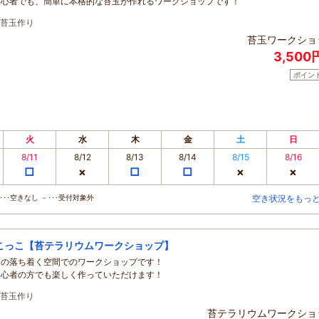
初心者でも、簡単に本格的な苔玉が作れるワークショップです！
苔玉作り
苔玉ワークショ
3,500
ポイン
火
水
木
金
土
日
8/11
8/12
8/13
8/14
8/15
8/16
□
×
□
□
×
×
･･空きなし －･･･受付対象外
空き状況をもっ
こっこ【苔テラリウムワークショップ】
和の落ち着く空間でのワークショップです！
初心者の方でも楽しく作っていただけます！
苔玉作り
苔テラリウムワークショ