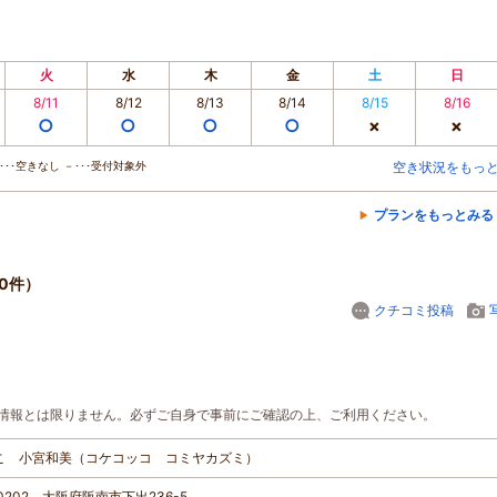
火
水
木
金
土
日
8/11
8/12
8/13
8/14
8/15
8/16
○
○
○
○
×
×
･･空きなし －･･･受付対象外
空き状況をもっ
プランをもっとみる
0件）
クチコミ投稿
情報とは限りません。必ずご自身で事前にご確認の上、ご利用ください。
こ 小宮和美（コケコッコ コミヤカズミ）
-0202 大阪府阪南市下出236-5