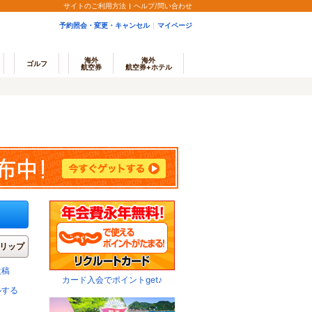
サイトのご利用方法
ヘルプ/問い合わせ
予約照会・変更・キャンセル
マイページ
海外
海外
ゴルフ
航空券
航空券+ホテル
リップ
投稿
カード入会でポイントget♪
ルする