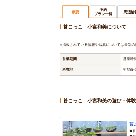
予約
概要
周辺情
プラン一覧
苔こっこ 小宮和美について
※掲載されている情報や写真については最新の
営業期間
営業時間
所在地
〒599
苔こっこ 小宮和美の遊び・体験
苔
■