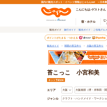
国内の観光スポット・イベント情報はじゃらんnet ～日本
こんにちは♪ゲストさん
じ
宿・ホテル
観光ガイド
旅行ガイド
観光ガイド
ご当地グル
ポイントがたまる・つかえる
観光ガイド
＞
関西の苔玉作り
＞
大阪の苔玉作り
苔こっこ 小宮和美
ネット予約OK
エリア
大阪
大阪南部（堺・岸和田・関
ジャンル
クラフト・ハンドメイド・ワークショ