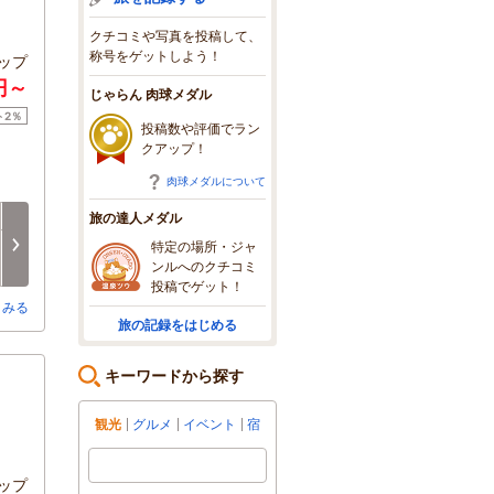
クチコミや写真を投稿して、
称号をゲットしよう！
ップ
円～
じゃらん 肉球メダル
ト2％
投稿数や評価でラン
クアップ！
肉球メダルについて
月
火
水
木
金
土
旅の達人メダル
8/17
8/18
8/19
8/20
8/21
8/22
次へ
特定の場所・ジャ
×
-
×
□
-
□
ンルへのクチコミ
投稿でゲット！
とみる
旅の記録をはじめる
キーワードから探す
観光
グルメ
イベント
宿
ップ