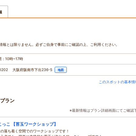
報
情報とは限りません。必ずご自身で事前にご確認の上、ご利用ください。
：10時~17時
-0202 大阪府阪南市下出236-5
地図
このスポットの基本情
プラン
※最新情報はプラン詳細画面にてご確認
こっこ 【苔玉ワークショップ】
和の落ち着く空間でのワークショップです！