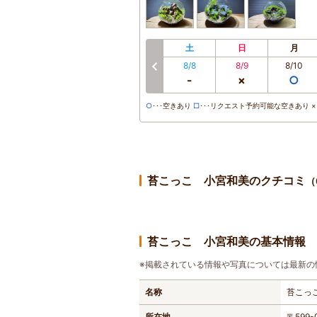
土
日
月
8/8
8/9
8/10
前へ
-
×
○
○
･･･空きあり
□
･･･リクエスト予約可能な空きあり ×･
苔こっこ 小宮和美のクチコミ
（
苔こっこ 小宮和美の基本情報
※掲載されている情報や写真については最新の
名称
苔こっ
所在地
〒599