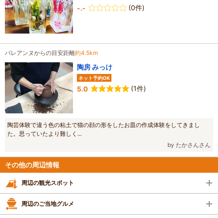
(0件)
-.-
パレアンヌからの目安距離
約4.5km
陶房 みっけ
ネット予約OK
(1件)
5.0
陶芸体験で違う色の粘土で猫の顔の形をしたお皿の作成体験をしてきまし
た。思っていたより難しく...
by たかさんさん
その他の周辺情報
周辺の観光スポット
周辺のご当地グルメ