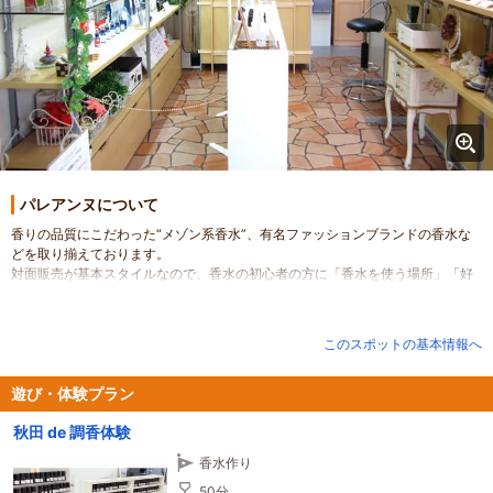
パレアンヌについて
香りの品質にこだわった“メゾン系香水”、有名ファッションブランドの香水な
どを取り揃えております。
対面販売が基本スタイルなので、香水の初心者の方に「香水を使う場所」「好
きな香りのタイプ」「周囲に与えたい印象」などをお聞きしながら、オススメ
の香水をチョイスいたします。
・「香りの選び方や使い方をアドバイスしてほしい」
このスポットの基本情報へ
・「他店では人目が気になり、なかなか落ち着いて相談できない」
とおっしゃる方も、ぜひ当店でゆっくりとお話をお聞かせください。
遊び・体験プラン
香りスクールでは、本格的に香りを学びたい方から、趣味として調香を楽しみ
秋田 de 調香体験
たい方まで、さまざまなコースをご用意しております。
どのコースも少人数制で、時間をゆったりと使い、各人のペースに合わせた受
香水作り
講ができます。
簡単に香りづくりを楽しめる体験コースもあります。
50分