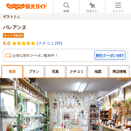
検索
行きたい
メニュー
ゲスト
さん
パレアンヌ
ネット予約OK
5.0
(
クチコミ2件
)
お得な割引クーポン配布中！
割引クーポンGET
概要
プラン
写真
クチ
コミ
地図
周辺
情報