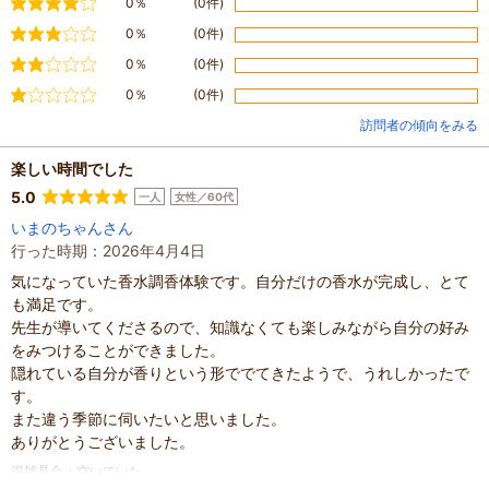
やや満足
0％
(0件)
普通
0％
(0件)
やや不満
0％
(0件)
不満
0％
(0件)
訪問者の傾向をみる
楽しい時間でした
5.0
一人
女性／60代
いまのちゃんさん
行った時期：2026年4月4日
気になっていた香水調香体験です。自分だけの香水が完成し、とて
も満足です。
先生が導いてくださるので、知識なくても楽しみながら自分の好み
をみつけることができました。
隠れている自分が香りという形ででてきたようで、うれしかったで
す。
また違う季節に伺いたいと思いました。
ありがとうございました。
混雑具合
：
空いていた