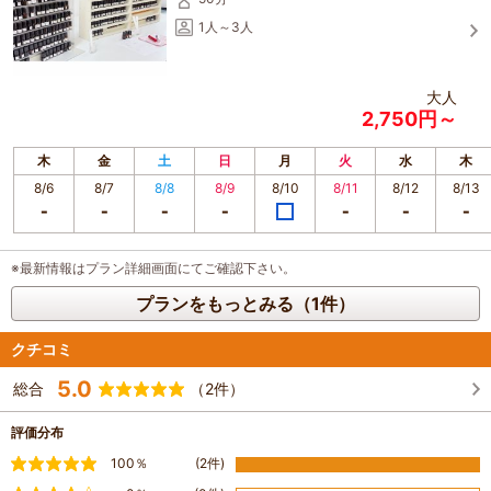
1人～3人
【主な取扱品目】
香水（メゾン＆ファッションブランド）、ルームフレグランス（スプレー、デ
ィフューザー）、ハンドクリーム、香料・精油、香り雑貨など。
大人
2,750円～
●天然木のリードディフューザー「木香厘（きこり）」シリーズ
●秋田スギのウッドディフューザー「杉香路（すぎこうろ）」
●ルームスプレー「花香厘（かこり）」「男鹿シリーズ」「ボタニカルシリー
木
金
土
日
月
火
水
木
ズ」
8/6
8/7
8/8
8/9
8/10
8/11
8/12
8/13
●秋田県美郷町の「美郷雪華（ミサトセッカ）」 ルームスプレー など
※最新情報はプラン詳細画面にてご確認下さい。
プランをもっとみる（1件）
クチコミ
5.0
総合
（2件）
評価分布
満足
100％
(2件)