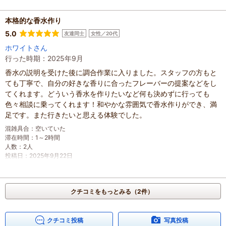
滞在時間
：
1～2時間
人数
：
未設定
投稿日
：
2026年4月11日
本格的な香水作り
5.0
友達同士
女性／20代
ホワイトさん
行った時期：2025年9月
香水の説明を受けた後に調合作業に入りました。スタッフの方もと
ても丁寧で、自分の好きな香りに合ったフレーバーの提案などをし
てくれます。どういう香水を作りたいなど何も決めずに行っても
色々相談に乗ってくれます！和やかな雰囲気で香水作りができ、満
足です。また行きたいと思える体験でした。
混雑具合
：
空いていた
滞在時間
：
1～2時間
人数
：
2人
投稿日
：
2025年9月22日
クチコミをもっとみる（2件）
クチコミ投稿
写真投稿