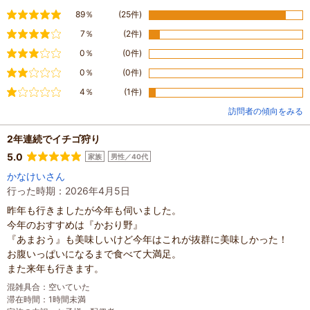
満足
89％
(25件)
やや満足
7％
(2件)
普通
0％
(0件)
やや不満
0％
(0件)
不満
4％
(1件)
訪問者の傾向をみる
2年連続でイチゴ狩り
5.0
家族
男性／40代
かなけいさん
行った時期：2026年4月5日
昨年も行きましたが今年も伺いました。
今年のおすすめは『かおり野』
『あまおう』も美味しいけど今年はこれが抜群に美味しかった！
お腹いっぱいになるまで食べて大満足。
また来年も行きます。
混雑具合
：
空いていた
滞在時間
：
1時間未満