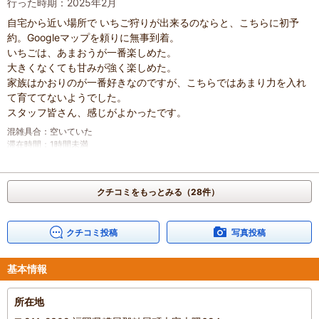
行った時期：2025年2月
自宅から近い場所で いちご狩りが出来るのならと、こちらに初予
約。Googleマップを頼りに無事到着。
いちごは、あまおうが一番楽しめた。
大きくなくても甘みが強く楽しめた。
家族はかおりのが一番好きなのですが、こちらではあまり力を入れ
て育ててないようでした。
スタッフ皆さん、感じがよかったです。
混雑具合
：
空いていた
滞在時間
：
1時間未満
人数
：
未設定
投稿日
：
2026年3月1日
クチコミをもっとみる（28件）
クチコミ投稿
写真投稿
基本情報
所在地