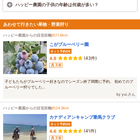
ハッピー農園の子供の年齢は何歳が多い？
あわせて行きたい果物・野菜狩り
ハッピー農園からの目安距離
約11.6km
こがブルーベリー園
ネット予約OK
(43件)
4.9
王道
子どもたちがブルーベリー好きなのでシーズン終了間際に予約。 初めてのブ
ルーベリー狩りでした...
by yui.さん
ハッピー農園からの目安距離
約24.9km
カナディアンキャンプ乗馬クラブ
ネット予約OK
(41件)
4.6
王道