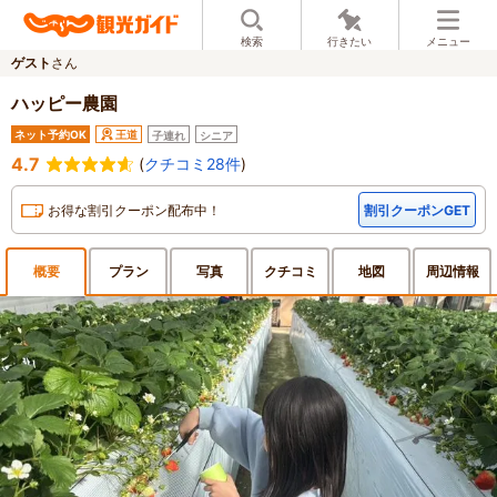
検索
行きたい
メニュー
ゲスト
さん
ハッピー農園
ネット予約OK
王道
子連れ
シニア
4.7
(
クチコミ28件
)
お得な割引クーポン配布中！
割引クーポンGET
概要
プラン
写真
クチ
コミ
地図
周辺
情報