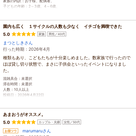
家族の内訳
：
お子様、
配偶者、
子どもの年齢
：
2～3歳、
4～6歳、
人数
：
3人～5人
投稿日
：
2026年5月6日
園内も広く １サイクルの人数も少なく イチゴを満喫できた
5.0
家族
男性／40代
まつとしきさん
行った時期：2026年4月
種類もあり、こどもたちが十分楽しめました。数家族で行ったので
ほぼ貸し切り状態で、まさに子供会といったイベントになりまし
た。
混雑具合
：
未選択
滞在時間
：
未選択
人数
：
10人以上
投稿日
：
2026年4月22日
あまおうがオススメ。
5.0
カップル・夫婦
女性／50代
marumaruさん
お宿ツウ