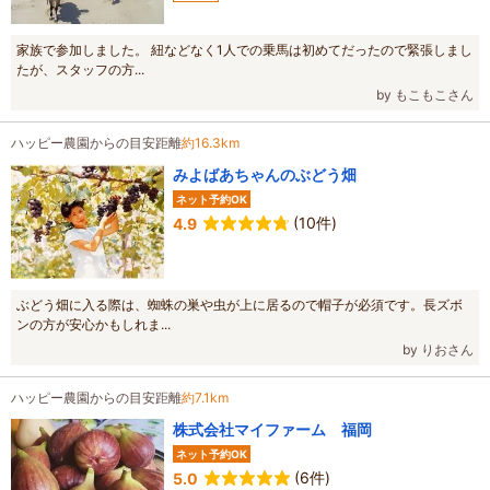
家族で参加しました。 紐などなく1人での乗馬は初めてだったので緊張しまし
たが、スタッフの方...
by もこもこさん
ハッピー農園からの目安距離
約16.3km
みよばあちゃんのぶどう畑
ネット予約OK
(10件)
4.9
ぶどう畑に入る際は、蜘蛛の巣や虫が上に居るので帽子が必須です。長ズボ
ンの方が安心かもしれま...
by りおさん
ハッピー農園からの目安距離
約7.1km
株式会社マイファーム 福岡
ネット予約OK
(6件)
5.0