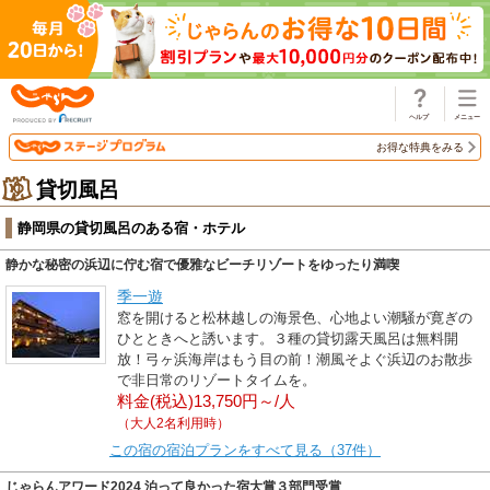
じゃらん
お得な特典をみる
貸切風呂
静岡県の貸切風呂のある宿・ホテル
静かな秘密の浜辺に佇む宿で優雅なビーチリゾートをゆったり満喫
季一遊
窓を開けると松林越しの海景色、心地よい潮騒が寛ぎの
ひとときへと誘います。３種の貸切露天風呂は無料開
放！弓ヶ浜海岸はもう目の前！潮風そよぐ浜辺のお散歩
で非日常のリゾートタイムを。
料金(税込)13,750円～/人
（大人2名利用時）
この宿の宿泊プランをすべて見る（37件）
じゃらんアワード2024 泊って良かった宿大賞３部門受賞