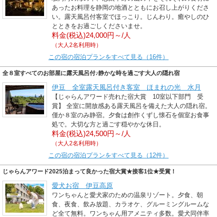
あったお料理を静岡の地酒とともにお召し上がりくださ
い。露天風呂付客室でほっこり。じんわり。癒やしのひ
とときをお過ごしくださいませ。
料金(税込)24,000円～/人
（大人2名利用時）
この宿の宿泊プランをすべて見る（16件）
全８室すべてのお部屋に露天風呂付♪静かな時を過ごす大人の隠れ宿
伊豆 全室露天風呂付き客室 ほまれの光 水月
【じゃらんアワード売れた宿大賞 10室以下部門 受
賞】 全室に開放感ある露天風呂を備えた大人の隠れ宿。
僅か８室のみ静宿。夕食は創作くずし懐石を個室お食事
処で。大切な方と過ごす穏やかな休日。
料金(税込)24,500円～/人
（大人2名利用時）
この宿の宿泊プランをすべて見る（12件）
じゃらんアワード2025泊まって良かった宿大賞★接客1位★受賞！
愛犬お宿 伊豆高原
ワンちゃんと愛犬家のための温泉リゾート。夕食、朝
食、夜食、飲み放題、カラオケ、グルーミングルームな
ど全て無料。ワンちゃん用アメニティ多数。愛犬同伴率