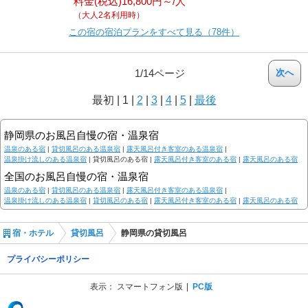
料金(税込)16,800円～/人
（大人2名利用時）
この宿の宿泊プランをすべて見る（78件）
1/14ページ
次へ
最初
|
1
|
2
|
3
|
4
|
5
|
最後
静岡県のお風呂自慢の宿・温泉宿
温泉のある宿
|
貸切風呂のある温泉宿
|
露天風呂付き客室のある温泉宿
|
温泉掛け流しのある温泉宿
|
貸切風呂のある宿 |
露天風呂付き客室のある宿
|
露天風呂のある宿
全国のお風呂自慢の宿・温泉宿
温泉のある宿
|
貸切風呂のある温泉宿
|
露天風呂付き客室のある温泉宿
|
温泉掛け流しのある温泉宿
|
貸切風呂のある宿
|
露天風呂付き客室のある宿
|
露天風呂のある宿
宿・ホテル
貸切風呂
静岡県の貸切風呂
プライバシーポリシー
表示：
スマートフォン版
PC版
(C) Recruit Co., Ltd.