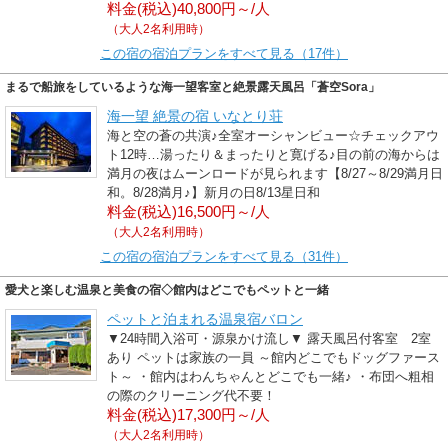
料金(税込)40,800円～/人
（大人2名利用時）
この宿の宿泊プランをすべて見る（17件）
まるで船旅をしているような海一望客室と絶景露天風呂「蒼空Sora」
海一望 絶景の宿 いなとり荘
海と空の蒼の共演♪全室オーシャンビュー☆チェックアウ
ト12時…湯ったり＆まったりと寛げる♪目の前の海からは
満月の夜はムーンロードが見られます【8/27～8/29満月日
和。8/28満月♪】新月の日8/13星日和
料金(税込)16,500円～/人
（大人2名利用時）
この宿の宿泊プランをすべて見る（31件）
愛犬と楽しむ温泉と美食の宿◇館内はどこでもペットと一緒
ペットと泊まれる温泉宿バロン
▼24時間入浴可・源泉かけ流し▼ 露天風呂付客室 2室
あり ペットは家族の一員 ～館内どこでもドッグファース
ト～ ・館内はわんちゃんとどこでも一緒♪ ・布団へ粗相
の際のクリーニング代不要！
料金(税込)17,300円～/人
（大人2名利用時）