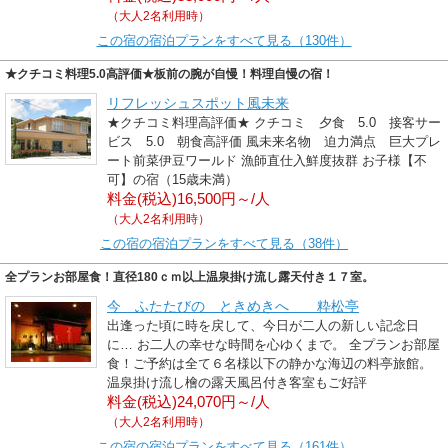
（大人2名利用時）
この宿の宿泊プランをすべて見る（130件）
★クチコミ料理5.0高評価★板前の腕が自慢！料理自慢の宿！
リフレッシュスポット風未来
★クチコミ料理高評価★ クチコミ 夕食 5.0 接客サー
ビス 5.0 朝食高評価 風未来名物 迫力満点 巨大プレ
ート前菜伊豆ワールド 漁師直仕入鮮度抜群 お子様【不
可】の宿（15歳未満）
料金(税込)16,500円～/人
（大人2名利用時）
この宿の宿泊プランをすべて見る（38件）
全プランお部屋食！直径180ｃｍ以上温泉掛け流し露天付き１７室。
今 ふたたびの ときめきへ 粋松亭
出逢った頃に時を戻して、今日が二人の新しい記念日
に… お二人の幸せな時間を心ゆくまで。 全プランお部屋
食！ご予約は全て６名様以下の静かな海辺の料亭旅館。
温泉掛け流し檜の露天風呂付き客室もご好評
料金(税込)24,070円～/人
（大人2名利用時）
この宿の宿泊プランをすべて見る（161件）