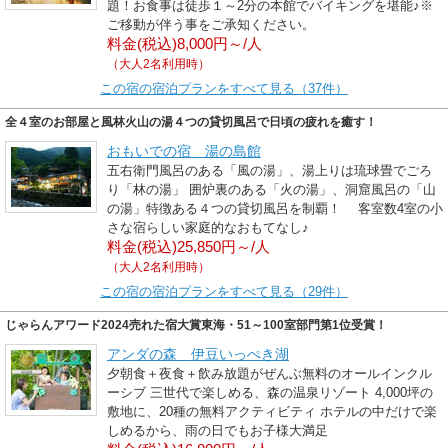
題！お食事は徒歩１～2分の本館でバイキングを堪能♪※
ご移動が伴う事をご承知ください。
料金(税込)8,000円～/人
（大人2名利用時）
この宿の宿泊プランをすべて見る（37件）
全４室のお部屋と風林火山の湯４つの貸切風呂で日頃の疲れを癒す！
おもいでの宿 湯の島館
五右衛門風呂のある「風の湯」、湯上りは琉球畳でごろ
り「林の湯」 囲炉裏のある「火の湯」、洞窟風呂の「山
の湯」特徴ある４つの貸切風呂を制覇！ 客室数4室の小
さな宿らしい家庭的なおもてなし♪
料金(税込)25,850円～/人
（大人2名利用時）
この宿の宿泊プランをすべて見る（29件）
じゃらんアワード2024売れた宿大賞東海・51～100室部門第1位受賞！
アンダの森 伊豆いっぺき湖
夕朝食＋夜食＋飲み放題がぜんぶ無料のオールインクル
ーシブ 三世代で楽しめる、森の温泉リゾート 4,000坪の
敷地に、20種の無料アクティビティ ホテルの中だけで楽
しめるから、雨の日でもお子様大満足