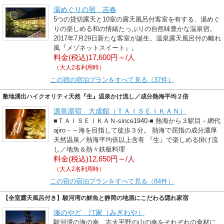
湯めぐりの宿 吉春
5つの貸切露天と10室の露天風呂付客室を有する、湯めぐ
りの楽しめる和の情緒たっぷりの自然味豊かな温泉宿。
2017年7月29日新たな客室が誕生。温泉露天風呂付の離れ
風『メゾネットスイート』。
料金(税込)17,600円～/人
（大人2名利用時）
この宿の宿泊プランをすべて見る（37件）
敷地湧出ハイクオリティ天然『生』温泉かけ流し／成分熱海平均２倍
源泉湯宿 大成館（ＴＡＩＳＥＩＫＡＮ）
■ＴＡＩＳＥＩＫＡＮ-since1940-■ 熱海から３駅目－網代
ajiro－～海を目指して徒歩３分。 熱海で屈指の成分濃厚
天然温泉／熱海平均倍以上含有 『生』で楽しめる掛け流
し／地魚＆熱々鉄板料理
料金(税込)12,650円～/人
（大人2名利用時）
この宿の宿泊プランをすべて見る（84件）
【全室露天風呂付き】駿河湾の鮮魚と静岡の地酒にこだわる隠れ家宿
湊のやど 汀家（みぎわや）
駿河湾の海の幸、志太平野の山の幸をそれぞれの食材に