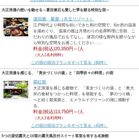
大正浪漫の想いを馳せる～夏目漱石も愛した季を廻る特別な宿～
湯回廊 菊屋（共立リゾート）
江戸時代より時間を紡いできた和の空間で、6か所の温泉
を湯めぐり。 温泉の後は月替わりの会席料理に舌鼓、こ
だわりの逸品でおもてなし。 迷宮の様な館内を廻りなが
ら特別な空間をお過ごしください……
料金(税込)20,350円～/人
（大人2名利用時）
この宿の宿泊プランをすべて見る（80件）
大正浪漫を感じる、「美女づくりの湯」と「四季折々の料理」の宿
翠紅苑
大正浪漫を感じる建物で、「美女づくりの湯」と「奥大
井の食材をつかった料理」を堪能する。「夢のつり橋」
へと続く散策路と、エメラルドグリーンの湖に感動す
る。
料金(税込)13,750円～/人
（大人2名利用時）
この宿の宿泊プランをすべて見る（43件）
5つの貸切露天と10室の露天風呂付スイート客室を有する名旅館