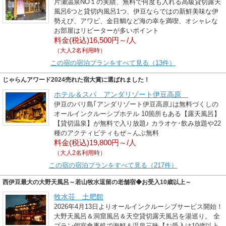
片瀬温泉NO１の実績、無料で何度も入れる高級貸切露天
風呂6つと貸切内風呂1つ、伊豆ならではの新鮮美味な伊
勢えび、アワビ、金目鯛など海の幸を満喫、オシャレな
お部屋はリピーターが多いポイント
料金(税込)16,500円～/人
（大人2名利用時）
この宿の宿泊プランをすべて見る（13件）
じゃらんアワード2024売れた宿大賞に選ばれました！
ホテル＆スパ アンダリゾート伊豆高原
伊豆のバリ島｢アンダリゾート伊豆高原｣は無料づくしの
オールインクルーシブホテル 10箇所もある【露天風呂】
【貸切温泉】が無料で入り放題♪ カラオケ･飲み放題や22
種のアクティビティもぜ～んぶ無料
料金(税込)19,800円～/人
（大人2名利用時）
この宿の宿泊プランをすべて見る（217件）
西伊豆最大の大野天風呂～若山牧水逗留の老舗宿◆お受入10歳以上～
牧水荘 土肥館
2026年4月13日よりオールインクルーシブサービス開始！
大野天風呂＆洞窟風呂＆天空貸切露天風呂を湯巡り。 全
プラン個室食事処で海鮮＆温泉三昧【お受入は10歳以上