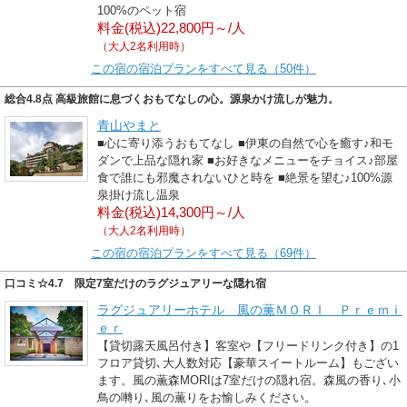
100%のペット宿
料金(税込)22,800円～/人
（大人2名利用時）
この宿の宿泊プランをすべて見る（50件）
総合4.8点 高級旅館に息づくおもてなしの心。源泉かけ流しが魅力。
青山やまと
■心に寄り添うおもてなし ■伊東の自然で心を癒す♪和モ
ダンで上品な隠れ家 ■お好きなメニューをチョイス♪部屋
食で誰にも邪魔されないひと時を ■絶景を望む♪100%源
泉掛け流し温泉
料金(税込)14,300円～/人
（大人2名利用時）
この宿の宿泊プランをすべて見る（69件）
口コミ☆4.7 限定7室だけのラグジュアリーな隠れ宿
ラグジュアリーホテル 風の薫ＭＯＲＩ Ｐｒｅｍｉ
ｅｒ
【貸切露天風呂付き】客室や【フリードリンク付き】の1
フロア貸切､大人数対応【豪華スイートルーム】もござい
ます。風の薫森MORIは7室だけの隠れ宿。森風の香り､小
鳥の囀り､風の薫りをお愉しみください。