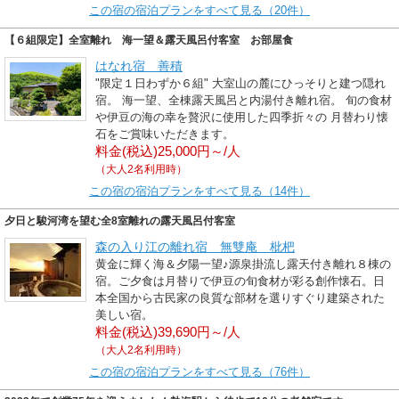
この宿の宿泊プランをすべて見る（20件）
【６組限定】全室離れ 海一望＆露天風呂付客室 お部屋食
はなれ宿 善積
"限定１日わずか６組" 大室山の麓にひっそりと建つ隠れ
宿。 海一望、全棟露天風呂と内湯付き離れ宿。 旬の食材
や伊豆の海の幸を贅沢に使用した四季折々の 月替わり懐
石をご賞味いただきます。
料金(税込)25,000円～/人
（大人2名利用時）
この宿の宿泊プランをすべて見る（14件）
夕日と駿河湾を望む全8室離れの露天風呂付客室
森の入り江の離れ宿 無雙庵 枇杷
黄金に輝く海＆夕陽一望♪源泉掛流し露天付き離れ８棟の
宿。ご夕食は月替りで伊豆の旬食材が彩る創作懐石。日
本全国から古民家の良質な部材を選りすぐり建築された
美しい宿。
料金(税込)39,690円～/人
（大人2名利用時）
この宿の宿泊プランをすべて見る（76件）