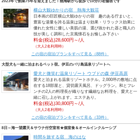
2023年で創業75年を迎えました！熱海駅から徒歩で10分の老舗宿です
横山大観ゆかりの宿 熱海大観荘
日本画の巨匠横山大観ゆかりの宿 趣のある佇まいと、
豊富な湯量を誇る温泉は温まり効果・リラックス効果に
優れた女性に優しい美肌の湯、選び抜かれた器と職人の
技が美しく調和した京風懐石をお愉しみ下さい
料金(税込)28,600円～/人
（大人2名利用時）
この宿の宿泊プランをすべて見る（88件）
大型犬も一緒に泊まれるペット宿。伊豆のバリ島温泉リゾートへ
愛犬と微笑む温泉リゾート ウブドの森 伊豆高原
愛犬と泊まれる温泉リゾートホテル。2,000坪の敷地に点
在する18部屋と、貸切露天風呂、ドッグラン。和とフレ
ンチの2人の料理長が織りなす繊細なお料理を、愛犬と一
緒に召し上がれます。エステあり。
料金(税込)30,800円～/人
（大人2名利用時）
この宿の宿泊プランをすべて見る（33件）
8日～海一望露天＆サウナ付空室有★個室食＆オールインクルーシブ
時間を旅する宿 海のはな