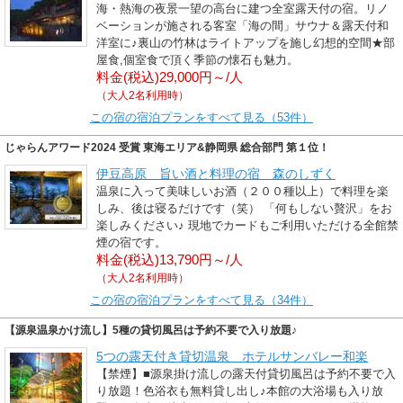
海・熱海の夜景一望の高台に建つ全室露天付の宿。リノ
ベーションが施される客室「海の間」サウナ＆露天付和
洋室に♪裏山の竹林はライトアップを施し幻想的空間★部
屋食,個室食で頂く季節の懐石も魅力。
料金(税込)29,000円～/人
（大人2名利用時）
この宿の宿泊プランをすべて見る（53件）
じゃらんアワード2024 受賞 東海エリア&静岡県 総合部門 第１位！
伊豆高原 旨い酒と料理の宿 森のしずく
温泉に入って美味しいお酒（２００種以上）で料理を楽
しみ、後は寝るだけです（笑） 「何もしない贅沢」をお
楽しみください♪ 現地でカードもご利用いただける全館禁
煙の宿です。
料金(税込)13,790円～/人
（大人2名利用時）
この宿の宿泊プランをすべて見る（34件）
【源泉温泉かけ流し】5種の貸切風呂は予約不要で入り放題♪
5つの露天付き貸切温泉 ホテルサンバレー和楽
【禁煙】■源泉掛け流しの露天付貸切風呂は予約不要で入
り放題！色浴衣も無料貸し出し♪本館の大浴場も入り放