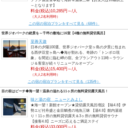
～となります】
料金(税込)10,285円～/人
（大人2名利用時）
この宿の宿泊プランをすべて見る（68件）
世界ジオパークの絶景を～千坪の敷地に16室【4種の無料貸切風呂】
至善天遊
日本の夕陽100選、世界ジオパーク堂ヶ島の夕景に包まれ
る西伊豆堂ヶ島へ◆海が割れる、奇跡の「トンボロ現
象」を間近に臨む岬の宿。全プランアウト11時～ラウン
ジ＆客室が続々リニューアルオープン
料金(税込)15,400円～/人
（大人2名利用時）
この宿の宿泊プランをすべて見る（135件）
目の前はビーチ◆海一望！温泉の溢れる11ヶ所の無料貸切露天風呂！
味と湯の宿 ニューとみよし
★海一望！新館オープン★貸切露天風呂増設 【味4.8】伊
勢エビ付舟盛と金目鯛煮の地魚三昧 【湯4.8】館内湯巡
り！11ヶ所の無料貸切露天＆3ヶ所の無料貸切サウナ
【接客4.8】ニーズに応えるご満足ステイ
料金(税込)33,000円～/人