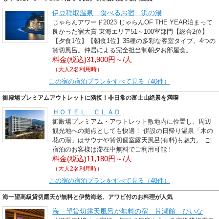
伊豆稲取温泉 食べるお宿 浜の湯
じゃらんアワード2023 じゃらんOF THE YEAR泊まって
良かった宿大賞 東海エリア51～100室部門【総合2位】
【夕食1位】【朝食1位】35種の多彩な客室タイプ。4つの
貸切風呂。仲居による完全担当制朝夕お部屋食。
料金(税込)31,900円～/人
（大人2名利用時）
この宿の宿泊プランをすべて見る（40件）
御殿場プレミアムアウトレットに隣接！非日常の富士山絶景を満喫
ＨＯＴＥＬ ＣＬＡＤ
御殿場プレミアム・アウトレット敷地内に位置し、周辺
観光地への拠点としても快適！ 併設の日帰り温泉「木の
花の湯」はサウナや貸切個室露天風呂(有料)も魅力。 ご
宿泊のお客様は滞在中無料でご利用可能！
料金(税込)11,180円～/人
（大人2名利用時）
この宿の宿泊プランをすべて見る（48件）
海一望高級貸切露天が無料と伊勢海老、アワビ付のお料理が人気
海一望貸切露天風呂が無料の宿 片瀬館 ひいな