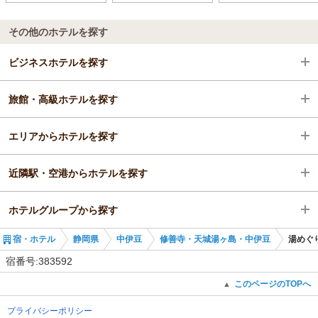
その他のホテルを探す
ビジネスホテルを探す
旅館・高級ホテルを探す
静岡県
エリアからホテルを探す
中伊豆
静岡県
近隣駅・空港からホテルを探す
修善寺・天城湯ヶ島・中伊豆
静岡県
ホテルグループから探す
中伊豆
修善寺駅
宿・ホテル
静岡県
中伊豆
修善寺・天城湯ヶ島・中伊豆
湯めぐ
修善寺・天城湯ヶ島・中伊豆
大仁駅
全国の共立リゾート（共立メンテナンス）
宿番号:383592
田京駅
静岡の共立リゾート（共立メンテナンス）
このページのTOPへ
▲
プライバシーポリシー