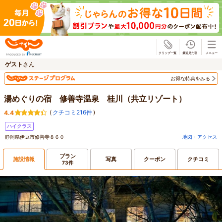
じゃらん
ゲスト
さん
お得な特典をみる
湯めぐりの宿 修善寺温泉 桂川（共立リゾート）
(
クチコミ216件
)
4.4
ハイクラス
静岡県伊豆市修善寺８６０
地図・アクセス
プラン
施設情報
写真
クーポン
クチコミ
73件