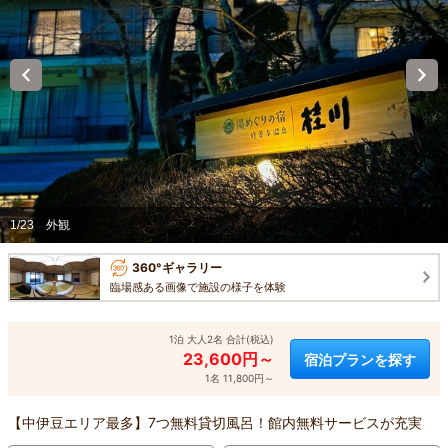
1/23
外観
360°ギャラリー
臨場感ある画像で施設の様子を体験
1泊 大人2名 合計(税込)
23,600円～
宿泊プランを探す
1名 11,800円～
【中伊豆エリア最多】7つ無料貸切風呂！館内無料サービスが充実