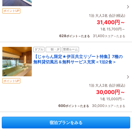
ポイントUP
1泊 大人2名 合計(税込)
31,400円～
1名 15,700円～
628
31,400
ポイント～たまる
スコア～たまる
ダブル
朝・夕
禁煙ルーム
【じゃらん限定★伊豆共立リゾート特集】7種の
無料貸切風呂＆無料サービス充実＜1泊2食＞
ポイントUP
1泊 大人2名 合計(税込)
30,000円～
1名 15,000円～
600
30,000
ポイント～たまる
スコア～たまる
宿泊プランをみる