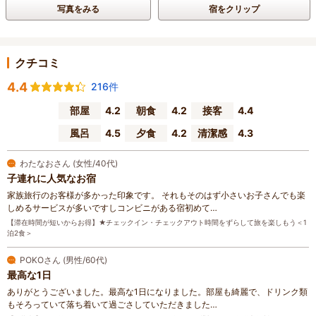
写真をみる
宿をクリップ
クチコミ
4.4
216件
部屋
4.2
朝食
4.2
接客
4.4
風呂
4.5
夕食
4.2
清潔感
4.3
わたなおさん (女性/40代)
子連れに人気なお宿
家族旅行のお客様が多かった印象です。 それもそのはず小さいお子さんでも楽
しめるサービスが多いですしコンビニがある宿初めて…
【滞在時間が短いからお得】★チェックイン・チェックアウト時間をずらして旅を楽しもう＜1
泊2食＞
POKOさん (男性/60代)
最高な1日
ありがとうございました。最高な1日になりました。部屋も綺麗で、ドリンク類
もそろっていて落ち着いて過ごさしていただきました…