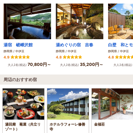
湯宿 嵯峨沢館
湯めぐりの宿 吉春
静岡県 / 中伊豆
静岡県 / 中伊豆
静岡県 / 中伊豆
4.9
4.8
4.8
70,800円～
35,200円～
大人2名(税込)
大人2名(税込)
大人2名(税込
周辺のおすすめ宿
湯回廊 菊屋（共立リ
ホテルラフォーレ修善
金福荘
ゾート）
寺