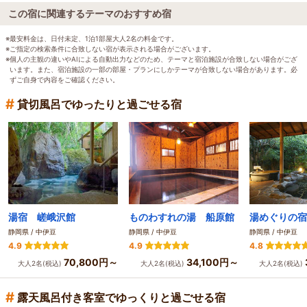
この宿に関連するテーマのおすすめ宿
※最安料金は、日付未定、1泊1部屋大人2名の料金です。
※ご指定の検索条件に合致しない宿が表示される場合がございます。
※個人の主観の違いやAIによる自動出力などのため、テーマと宿泊施設が合致しない場合がござ
います。また、宿泊施設の一部の部屋・プランにしかテーマが合致しない場合があります。必
ずご自身で内容をご確認ください。
#
貸切風呂でゆったりと過ごせる宿
湯宿 嵯峨沢館
ものわすれの湯 船原館
湯めぐりの宿
静岡県 / 中伊豆
静岡県 / 中伊豆
静岡県 / 中伊豆
4.9
4.9
4.8
70,800円～
34,100円～
大人2名(税込)
大人2名(税込)
大人2名(税込)
#
露天風呂付き客室でゆっくりと過ごせる宿