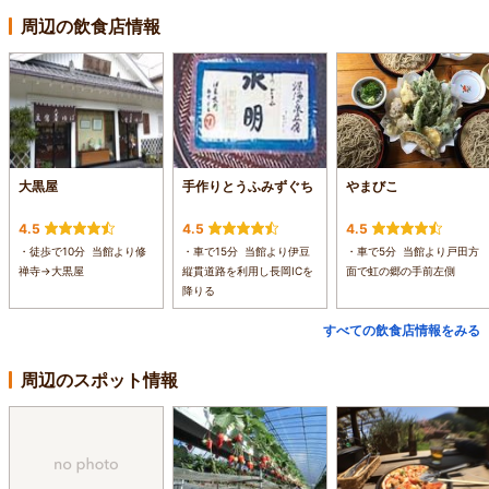
周辺の飲食店情報
大黒屋
手作りとうふみずぐち
やまびこ
4.5
4.5
4.5
・徒歩で10分 当館より修
・車で15分 当館より伊豆
・車で5分 当館より戸田方
禅寺→大黒屋
縦貫道路を利用し長岡ICを
面で虹の郷の手前左側
降りる
すべての飲食店情報をみる
周辺のスポット情報