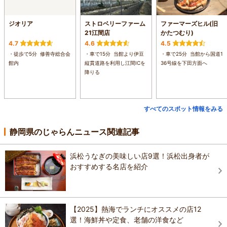
ジオリア
ストロベリーファーム
ファーマーズヒル(旧
21江間店
かたつむり)
4.7
4.6
4.5
・徒歩で5分 修善寺総合会
・車で15分 当館より伊豆
・車で25分 当館から国道1
館内
縦貫道路を利用し江間ICを
36号線を下田方面へ
降りる
すべてのスポット情報をみる
静岡県のじゃらんニュース関連記事
浜松うなぎの美味しい店9選！浜松出身者が
おすすめする名店を紹介
【2025】熱海でランチにオススメの店12
選！海鮮丼や定食、老舗の洋食など