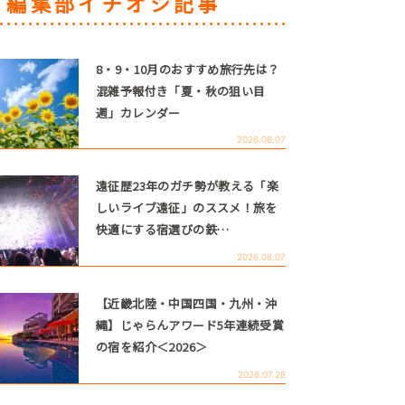
編集部イチオシ記事
8・9・10月のおすすめ旅行先は？
混雑予報付き「夏・秋の狙い目
週」カレンダー
2026.08.07
遠征歴23年のガチ勢が教える「楽
しいライブ遠征」のススメ！旅を
快適にする宿選びの鉄…
2026.08.07
【近畿北陸・中国四国・九州・沖
縄】じゃらんアワード5年連続受賞
の宿を紹介＜2026＞
2026.07.28