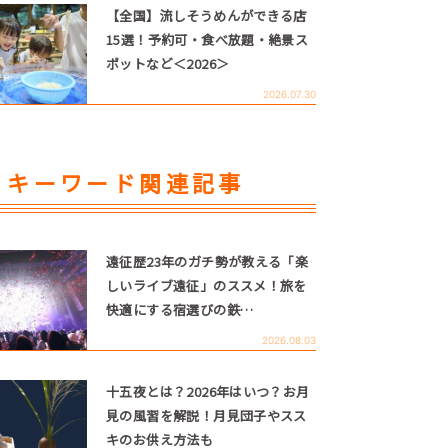
【全国】流しそうめんができる店
15選！予約可・食べ放題・絶景ス
ポットなど＜2026＞
2026.07.30
キーワード関連記事
遠征歴23年のガチ勢が教える「楽
しいライブ遠征」のススメ！旅を
快適にする宿選びの鉄…
2026.08.03
十五夜とは？2026年はいつ？お月
見の風習を解説！月見団子やスス
キのお供え方法も