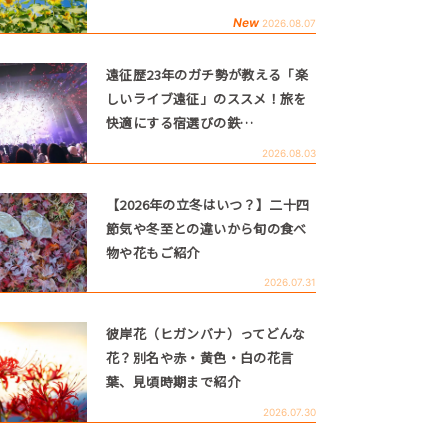
New
2026.08.07
遠征歴23年のガチ勢が教える「楽
しいライブ遠征」のススメ！旅を
快適にする宿選びの鉄…
2026.08.03
【2026年の立冬はいつ？】二十四
節気や冬至との違いから旬の食べ
物や花もご紹介
2026.07.31
彼岸花（ヒガンバナ）ってどんな
花？別名や赤・黄色・白の花言
葉、見頃時期まで紹介
2026.07.30