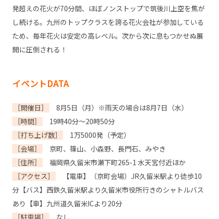
発超えの花火が70分間、ほぼノンストップで筑後川上空を焦が
し続ける。九州のトップクラスを誇る花火会社が参加している
ため、毎年花火は安定の高レベル。次から次に息もつかせぬ展
開に圧倒される！
イベントDATA
［開催日］
8月5日（月）※雨天の場合は8月7日（水）
［時間］
19時40分～20時50分
［打ち上げ数］
1万5000発（予定）
［会場］
京町、篠山、小森野、長門石、みやき
［住所］
福岡県久留米市瀬下町265-1 水天宮付近ほか
［アクセス］
【電車】（京町会場）JR久留米駅より徒歩10
分【バス】西鉄久留米駅より久留米市役所行きのシャトルバス
あり【車】九州道久留米ICより20分
［駐車場］
なし