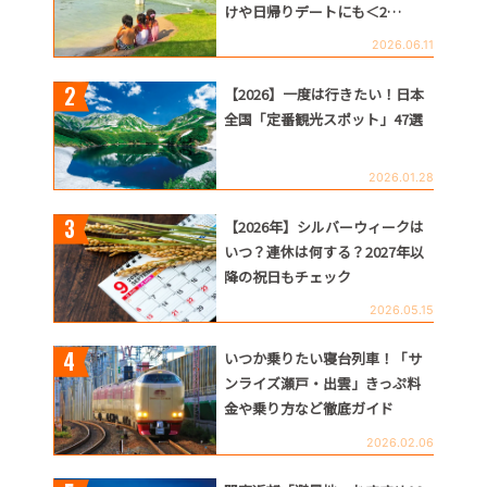
けや日帰りデートにも＜2…
2026.06.11
【2026】一度は行きたい！日本
全国「定番観光スポット」47選
2026.01.28
【2026年】シルバーウィークは
いつ？連休は何する？2027年以
降の祝日もチェック
2026.05.15
いつか乗りたい寝台列車！「サ
ンライズ瀬戸・出雲」きっぷ料
金や乗り方など徹底ガイド
2026.02.06