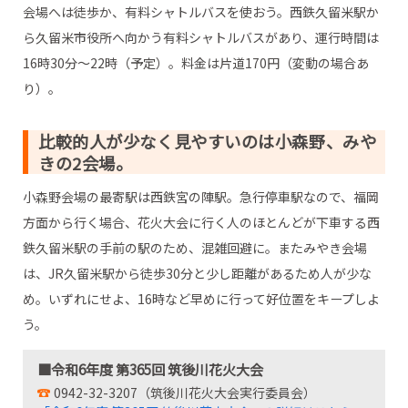
会場へは徒歩か、有料シャトルバスを使おう。西鉄久留米駅か
ら久留米市役所へ向かう有料シャトルバスがあり、運行時間は
16時30分～22時（予定）。料金は片道170円（変動の場合あ
り）。
比較的人が少なく見やすいのは小森野、みや
きの2会場。
小森野会場の最寄駅は西鉄宮の陣駅。急行停車駅なので、福岡
方面から行く場合、花火大会に行く人のほとんどが下車する西
鉄久留米駅の手前の駅のため、混雑回避に。またみやき会場
は、JR久留米駅から徒歩30分と少し距離があるため人が少な
め。いずれにせよ、16時など早めに行って好位置をキープしよ
う。
■令和6年度 第365回 筑後川花火大会
0942-32-3207（筑後川花火大会実行委員会）