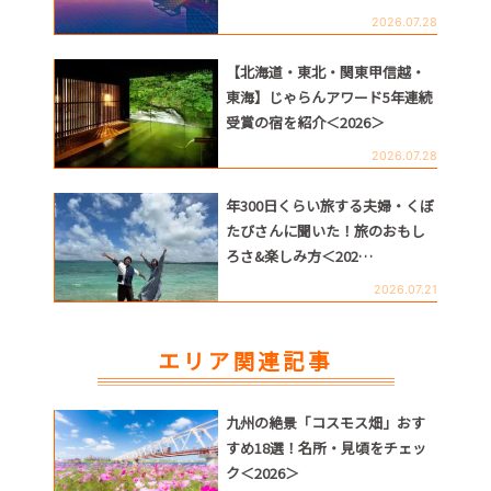
2026.07.28
【北海道・東北・関東甲信越・
東海】じゃらんアワード5年連続
受賞の宿を紹介＜2026＞
2026.07.28
年300日くらい旅する夫婦・くぼ
たびさんに聞いた！旅のおもし
ろさ&楽しみ方＜202…
2026.07.21
エリア関連記事
九州の絶景「コスモス畑」おす
すめ18選！名所・見頃をチェッ
ク＜2026＞