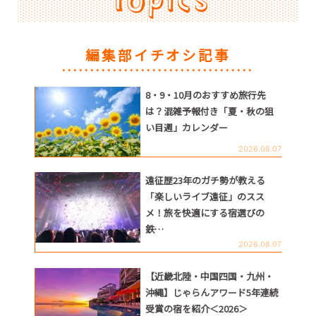
編集部イチオシ記事
8・9・10月のおすすめ旅行先
は？混雑予報付き「夏・秋の狙
い目週」カレンダー
2026.08.07
遠征歴23年のガチ勢が教える
「楽しいライブ遠征」のスス
メ！旅を快適にする宿選びの
鉄…
2026.08.07
【近畿北陸・中国四国・九州・
沖縄】じゃらんアワード5年連続
受賞の宿を紹介＜2026＞