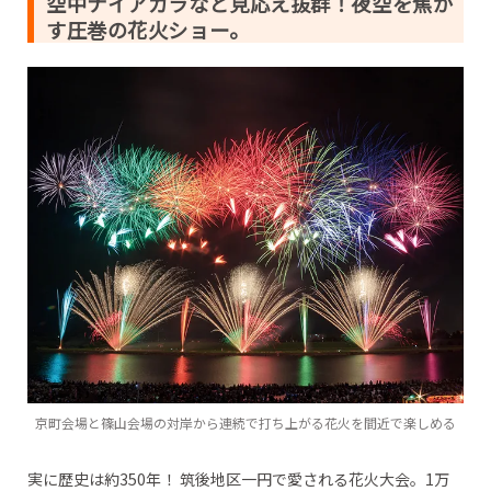
空中ナイアガラなど見応え抜群！夜空を焦が
す圧巻の花火ショー。
︎京町会場と篠山会場の対岸から連続で打ち上がる花火を間近で楽しめる
実に歴史は約350年！ 筑後地区一円で愛される花火大会。1万