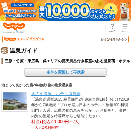
じゃらん
お得な特典をみる
温泉ガイド
三原・竹原・東広島・呉エリアの露天風呂付き客室のある温泉宿・ホテル
条件を変更して再検索
泊まって良かった宿2年連続1位の絶景温泉宿
きのえ温泉 ホテル清風館
【温泉総選挙2025 絶景部門2年連続全国1位】および2019
年から7年連続「プロが選ぶ日本のホテル・旅館100 料理
部門」入選。広島の旬の恵みを活かしたお食事と、瀬戸
内海の絶景を特等席からご堪能ください。
料金(税込)11,000円～/人
（大人2名利用時）