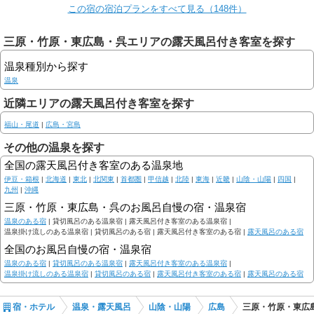
この宿の宿泊プランをすべて見る（148件）
三原・竹原・東広島・呉エリアの露天風呂付き客室を探す
温泉種別から探す
温泉
近隣エリアの露天風呂付き客室を探す
福山・尾道
|
広島・宮島
その他の温泉を探す
全国の露天風呂付き客室のある温泉地
伊豆・箱根
|
北海道
|
東北
|
北関東
|
首都圏
|
甲信越
|
北陸
|
東海
|
近畿
|
山陰・山陽
|
四国
|
九州
|
沖縄
三原・竹原・東広島・呉のお風呂自慢の宿・温泉宿
温泉のある宿
|
貸切風呂のある温泉宿 |
露天風呂付き客室のある温泉宿 |
温泉掛け流しのある温泉宿 |
貸切風呂のある宿 |
露天風呂付き客室のある宿 |
露天風呂のある宿
全国のお風呂自慢の宿・温泉宿
温泉のある宿
|
貸切風呂のある温泉宿
|
露天風呂付き客室のある温泉宿
|
温泉掛け流しのある温泉宿
|
貸切風呂のある宿
|
露天風呂付き客室のある宿
|
露天風呂のある宿
宿・ホテル
温泉・露天風呂
山陰・山陽
広島
三原・竹原・東広