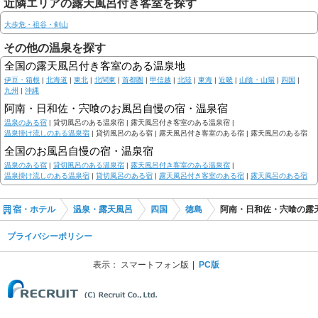
近隣エリアの露天風呂付き客室を探す
大歩危・祖谷・剣山
その他の温泉を探す
全国の露天風呂付き客室のある温泉地
伊豆・箱根
|
北海道
|
東北
|
北関東
|
首都圏
|
甲信越
|
北陸
|
東海
|
近畿
|
山陰・山陽
|
四国
|
九州
|
沖縄
阿南・日和佐・宍喰のお風呂自慢の宿・温泉宿
温泉のある宿
|
貸切風呂のある温泉宿 |
露天風呂付き客室のある温泉宿 |
温泉掛け流しのある温泉宿
|
貸切風呂のある宿 |
露天風呂付き客室のある宿 |
露天風呂のある宿
全国のお風呂自慢の宿・温泉宿
温泉のある宿
|
貸切風呂のある温泉宿
|
露天風呂付き客室のある温泉宿
|
温泉掛け流しのある温泉宿
|
貸切風呂のある宿
|
露天風呂付き客室のある宿
|
露天風呂のある宿
宿・ホテル
温泉・露天風呂
四国
徳島
阿南・日和佐・宍喰の露
プライバシーポリシー
表示：
スマートフォン版
PC版