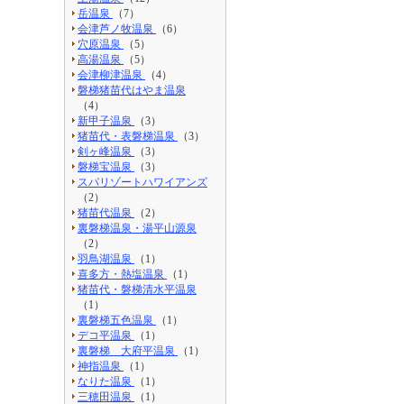
岳温泉
（7）
会津芦ノ牧温泉
（6）
穴原温泉
（5）
高湯温泉
（5）
会津柳津温泉
（4）
磐梯猪苗代はやま温泉
（4）
新甲子温泉
（3）
猪苗代・表磐梯温泉
（3）
剣ヶ峰温泉
（3）
磐梯宝温泉
（3）
スパリゾートハワイアンズ
（2）
猪苗代温泉
（2）
裏磐梯温泉・湯平山源泉
（2）
羽鳥湖温泉
（1）
喜多方・熱塩温泉
（1）
猪苗代・磐梯清水平温泉
（1）
裏磐梯五色温泉
（1）
デコ平温泉
（1）
裏磐梯 大府平温泉
（1）
神指温泉
（1）
なりた温泉
（1）
三穂田温泉
（1）