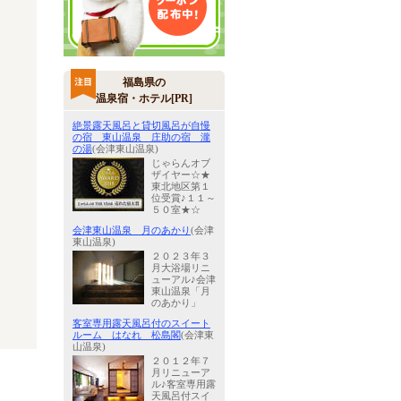
福島県の
温泉宿・ホテル[PR]
絶景露天風呂と貸切風呂が自慢
の宿 東山温泉 庄助の宿 瀧
の湯
(会津東山温泉)
じゃらんオブ
ザイヤー☆★
東北地区第１
位受賞♪１１～
５０室★☆
会津東山温泉 月のあかり
(会津
東山温泉)
２０２３年３
月大浴場リニ
ューアル♪会津
東山温泉「月
のあかり」
客室専用露天風呂付のスイート
ルーム はなれ 松島閣
(会津東
山温泉)
２０１２年７
月リニューア
ル♪客室専用露
天風呂付スイ