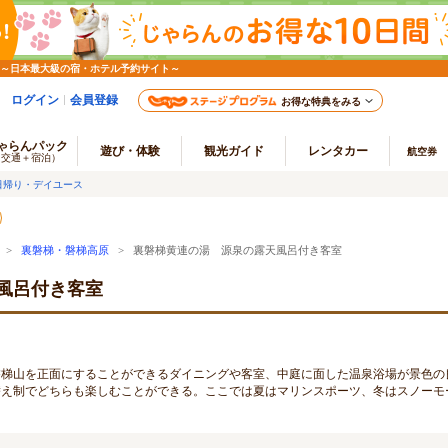
 ～日本最大級の宿・ホテル予約サイト～
ログイン
会員登録
お得な特典をみる
ゃらんパック
遊び・体験
観光ガイド
レンタカー
航空券
（交通＋宿泊）
日帰り・デイユース
>
裏磐梯・磐梯高原
> 裏磐梯黄連の湯 源泉の露天風呂付き客室
風呂付き客室
磐梯山を正面にすることができるダイニングや客室、中庭に面した温泉浴場が景色の
替え制でどちらも楽しむことができる。ここでは夏はマリンスポーツ、冬はスノーモ