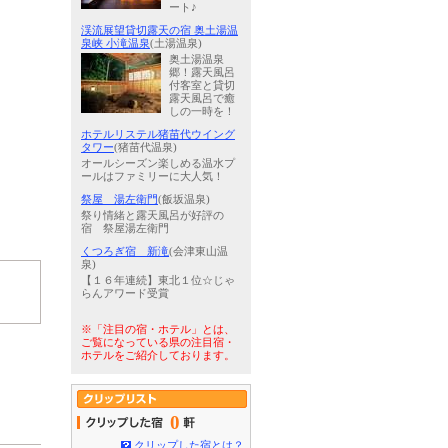
ート♪
渓流展望貸切露天の宿 奥土湯温
泉峡 小滝温泉
(土湯温泉)
奥土湯温泉
郷！露天風呂
付客室と貸切
露天風呂で癒
しの一時を！
ホテルリステル猪苗代ウイング
タワー
(猪苗代温泉)
オールシーズン楽しめる温水プ
ールはファミリーに大人気！
祭屋 湯左衛門
(飯坂温泉)
祭り情緒と露天風呂が好評の
宿 祭屋湯左衛門
くつろぎ宿 新滝
(会津東山温
泉)
【１６年連続】東北１位☆じゃ
らんアワード受賞
※「注目の宿・ホテル」とは、
ご覧になっている県の注目宿・
ホテルをご紹介しております。
0
クリップした宿とは？