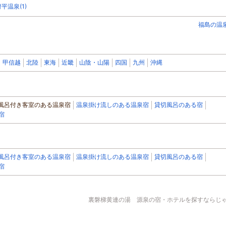
平温泉(1)
福島の温
甲信越
北陸
東海
近畿
山陰・山陽
四国
九州
沖縄
風呂付き客室のある温泉宿
温泉掛け流しのある温泉宿
貸切風呂のある宿
宿
風呂付き客室のある温泉宿
温泉掛け流しのある温泉宿
貸切風呂のある宿
宿
裏磐梯黄連の湯 源泉の宿・ホテルを探すならじゃら