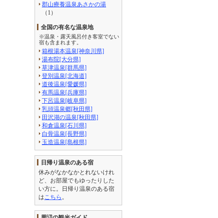
郡山療養温泉あさかの湯
（1）
全国の有名な温泉地
※温泉・露天風呂付き客室でない
宿も含まれます。
箱根湯本温泉[神奈川県]
湯布院[大分県]
草津温泉[群馬県]
登別温泉[北海道]
道後温泉[愛媛県]
有馬温泉[兵庫県]
下呂温泉[岐阜県]
乳頭温泉郷[秋田県]
田沢湖の温泉[秋田県]
和倉温泉[石川県]
白骨温泉[長野県]
玉造温泉[島根県]
日帰り温泉のある宿
休みがなかなかとれないけれ
ど、お部屋でもゆったりした
い方に。日帰り温泉のある宿
は
こちら
。
周辺の観光ガイド