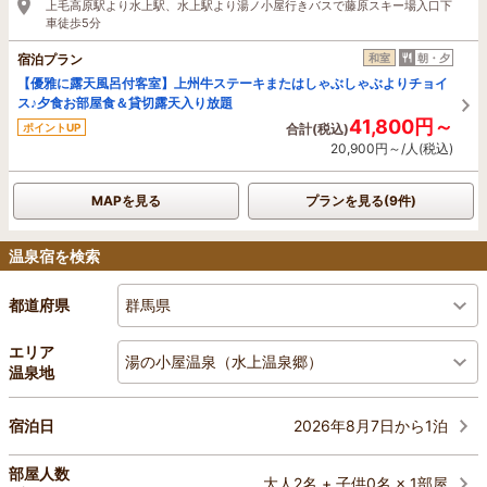
上毛高原駅より水上駅、水上駅より湯ノ小屋行きバスで藤原スキー場入口下
車徒歩5分
宿泊プラン
和室
朝・夕
【優雅に露天風呂付客室】上州牛ステーキまたはしゃぶしゃぶよりチョイ
ス♪夕食お部屋食＆貸切露天入り放題
41,800円～
ポイントUP
合計(税込)
20,900円～/人(税込)
MAPを見る
プランを見る(9件)
温泉宿を検索
群馬県
都道府県
エリア
湯の小屋温泉（水上温泉郷）
温泉地
2026年8月7日から1泊
宿泊日
部屋人数
大人2名 + 子供0名 × 1部屋