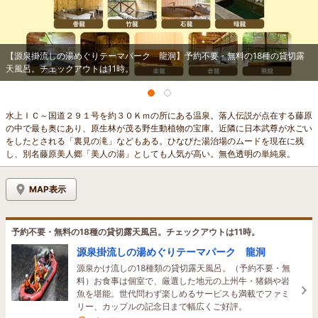
【源泉掛流しの湯めぐりテーマパーク 龍洞】予約不要・無料の18種の貸切露
天風呂。チェックアウトは11時。
水上ＩＣ～国道２９１号を約３０Ｋｍの所にある温泉。落人伝説が点在する藤原
の中で最も奥にあり、原生林が茂る野生動植物の宝庫。近隣に日本武尊が水ごい
をしたとされる「裏見の滝」などもある。ひなびた湯治場のムードを現在に残
し、別名藤原美人郷「美人の湯」としても人気が高い。無色透明の単純泉。
MAP表示
予約不要・無料の18種の貸切露天風呂。チェックアウトは11時。
源泉掛流しの湯めぐりテーマパーク 龍洞
源泉かけ流しの18種類の貸切露天風呂。（予約不要・無
料）お食事は個室で、厳選した地元の上州牛・猪鍋や岩
魚を堪能。世代問わず楽しめるサービスも満載でファミ
リー、カップルの記念日まで幅広くご好評。
2名がこの宿を見ています