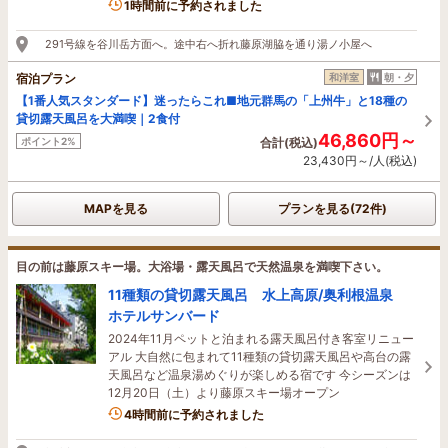
1時間前に予約されました
291号線を谷川岳方面へ。途中右へ折れ藤原湖脇を通り湯ノ小屋へ
宿泊プラン
和洋室
朝・夕
【1番人気スタンダード】迷ったらこれ■地元群馬の「上州牛」と18種の
貸切露天風呂を大満喫｜2食付
46,860円～
ポイント2%
合計(税込)
23,430円～/人(税込)
MAPを見る
プランを見る(72件)
目の前は藤原スキー場。大浴場・露天風呂で天然温泉を満喫下さい。
11種類の貸切露天風呂 水上高原/奥利根温泉
ホテルサンバード
2024年11月ペットと泊まれる露天風呂付き客室リニュー
アル 大自然に包まれて11種類の貸切露天風呂や高台の露
天風呂など温泉湯めぐりが楽しめる宿です 今シーズンは
12月20日（土）より藤原スキー場オープン
1名がこの宿を見ています
4時間前に予約されました