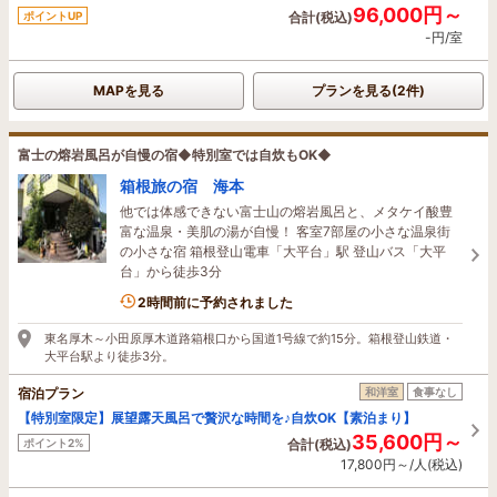
96,000円～
ポイントUP
合計(税込)
-円/室
MAPを見る
プランを見る(2件)
富士の熔岩風呂が自慢の宿◆特別室では自炊もOK◆
箱根旅の宿 海本
他では体感できない富士山の熔岩風呂と、メタケイ酸豊
富な温泉・美肌の湯が自慢！ 客室7部屋の小さな温泉街
の小さな宿 箱根登山電車「大平台」駅 登山バス「大平
台」から徒歩3分
1名がこの宿を見ています
2時間前に予約されました
東名厚木～小田原厚木道路箱根口から国道1号線で約15分。箱根登山鉄道・
大平台駅より徒歩3分。
宿泊プラン
和洋室
食事なし
【特別室限定】展望露天風呂で贅沢な時間を♪自炊OK【素泊まり】
35,600円～
ポイント2%
合計(税込)
17,800円～/人(税込)