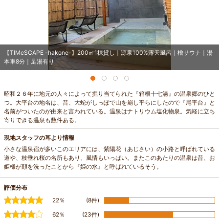
【TIMeSCAPE -hakone-】200㎡1棟貸し｜源泉100%露天風呂｜檜サウナ｜湯
本車8分｜足湯有り
昭和２６年に地元の人々によって掘り当てられた『箱根十七湯』の温泉郷のひと
つ。大平台の地名は、昔、大蛇がしっぽで山を崩し平らにしたので『尾平台』と
名前がついたのが由来と言われている。温泉はナトリウム塩化物泉。気軽に立ち
寄りできる温泉も数件ある。
現地スタッフの耳より情報
小さな温泉宿が多いこのエリアには、紫陽花（あじさい）の小路と呼ばれている
道や、枝垂れ桜の名所もあり、風情もいっぱい。またこのあたりの温泉は昔、お
姫様が顔を洗ったことから『姫の水』と呼ばれているそう。
評価分布
22％
(8件)
62％
(23件)