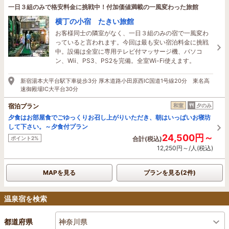
一日３組のみで格安料金に挑戦中！付加価値満載の一風変わった旅館
横丁の小宿 たきい旅館
お客様同士の隣室がなく、一日３組のみの宿で一風変わ
っていると言われます。今回は最も安い宿泊料金に挑戦
中。設備は全室に専用テレビ付マッサージ機、パソコ
ン、Wii、PS3、PS2を完備。全室Wi-Fi使えます。
新宿湯本大平台駅下車徒歩3分 厚木道路小田原西IC国道1号線20分 東名高
速御殿場IC大平台30分
宿泊プラン
和室
夕のみ
夕食はお部屋食でごゆっくりお召し上がりいただき、朝はいっぱいお寝坊
して下さい。～夕食付プラン
24,500円～
ポイント2%
合計(税込)
12,250円～/人(税込)
MAPを見る
プランを見る(2件)
温泉宿を検索
神奈川県
都道府県