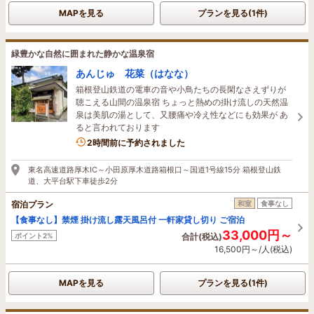
MAPを見る
プランを見る(1件)
緑豊かな自然に囲まれた静かな温泉宿
あんじゅ 花菜（はなな）
箱根登山鉄道の電車の音や小鳥たちの長閑なさえずりが
聴こえる山間の温泉宿 ちょっと熱めの掛け流しの天然温
泉は美肌の湯として、又腰痛や冷え性などにも効果が あ
ると言われております
2時間前に予約されました
東名高速道路厚木IC～小田原厚木道路箱根口～国道1号線15分 箱根登山鉄
道、大平台駅下車徒歩2分
宿泊プラン
和室
食事なし
【食事なし】禁煙 掛け流し露天風呂付 一軒家貸し切り ご宿泊
33,000円～
ポイント2%
合計(税込)
16,500円～/人(税込)
MAPを見る
プランを見る(1件)