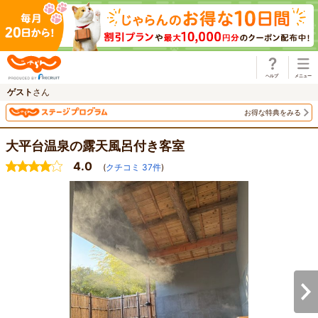
じゃらん
ゲスト
さん
お得な特典をみる
大平台温泉の露天風呂付き客室
4.0
(
クチコミ
37
件
)