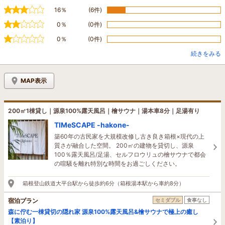
16％
(6件)
0％
(0件)
0％
(0件)
続きをみる
MAP表示
200㎡1棟貸し｜源泉100%露天風呂｜檜サウナ｜湯本車8分｜足湯有り
TIMeSCAPE -hakone-
築60年の古民家を大規模改修し古き良き箱根×現代の上
質さが融合した空間。 200㎡の建物を貸切し、源泉
100％露天風呂/足湯、セルフロウリュの檜サウナで都会
の喧騒を離れ特別な時間をお過ごしください。
箱根登山鉄道大平台駅から徒歩約6分（箱根湯本駅から車約8分）
宿泊プラン
セミダブル
食事なし
森に佇む一棟貸切の隠れ家 源泉100%露天風呂&檜サウナで極上の癒し
【素泊り】