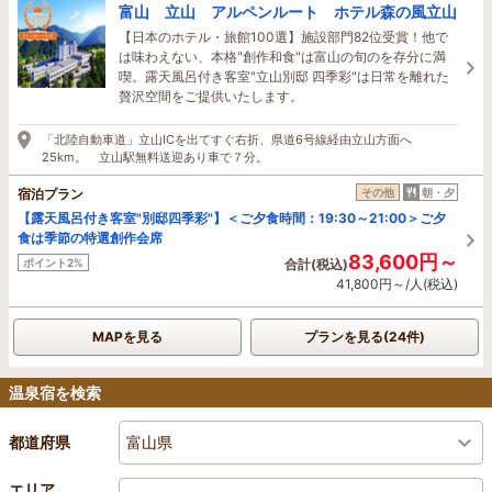
富山 立山 アルペンルート ホテル森の風立山
【日本のホテル・旅館100選】施設部門82位受賞！他で
は味わえない、本格"創作和食"は富山の旬のを存分に満
喫。露天風呂付き客室"立山別邸 四季彩"は日常を離れた
贅沢空間をご提供いたします。
「北陸自動車道」立山ICを出てすぐ右折、県道6号線経由立山方面へ
25km。 立山駅無料送迎あり車で７分。
宿泊プラン
その他
朝・夕
【露天風呂付き客室"別邸四季彩"】＜ご夕食時間：19:30～21:00＞ご夕
食は季節の特選創作会席
83,600円～
ポイント2%
合計(税込)
41,800円～/人(税込)
MAPを見る
プランを見る(24件)
温泉宿を検索
富山県
都道府県
エリア