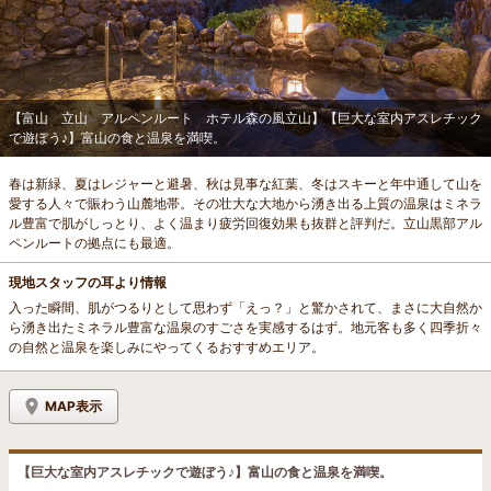
【富山 立山 アルペンルート ホテル森の風立山】【巨大な室内アスレチック
で遊ぼう♪】富山の食と温泉を満喫。
春は新緑、夏はレジャーと避暑、秋は見事な紅葉、冬はスキーと年中通して山を
愛する人々で賑わう山麓地帯。その壮大な大地から湧き出る上質の温泉はミネラ
ル豊富で肌がしっとり、よく温まり疲労回復効果も抜群と評判だ。立山黒部アル
ペンルートの拠点にも最適。
現地スタッフの耳より情報
入った瞬間、肌がつるりとして思わず「えっ？」と驚かされて、まさに大自然か
ら湧き出たミネラル豊富な温泉のすごさを実感するはず。地元客も多く四季折々
の自然と温泉を楽しみにやってくるおすすめエリア。
MAP表示
【巨大な室内アスレチックで遊ぼう♪】富山の食と温泉を満喫。