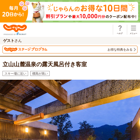
じゃらん
ゲスト
さん
お得な特典をみる
立山山麓温泉の露天風呂付き客室
スキー場に近い
標高が高い