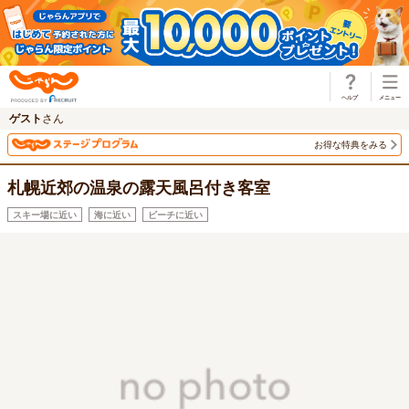
じゃらん
ゲスト
さん
お得な特典をみる
札幌近郊の温泉の露天風呂付き客室
スキー場に近い
海に近い
ビーチに近い