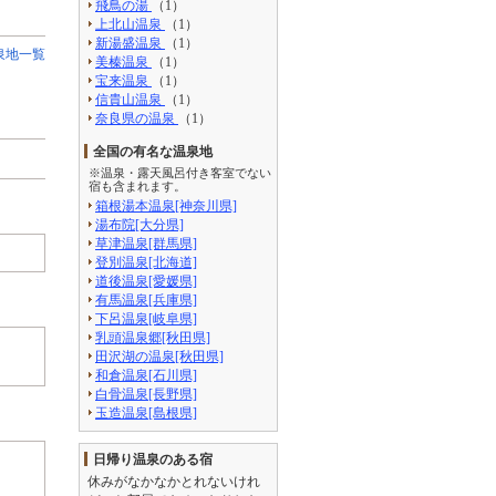
飛鳥の湯
（1）
上北山温泉
（1）
新湯盛温泉
（1）
泉地一覧
美榛温泉
（1）
宝来温泉
（1）
信貴山温泉
（1）
奈良県の温泉
（1）
全国の有名な温泉地
※温泉・露天風呂付き客室でない
宿も含まれます。
箱根湯本温泉[神奈川県]
湯布院[大分県]
草津温泉[群馬県]
登別温泉[北海道]
道後温泉[愛媛県]
有馬温泉[兵庫県]
下呂温泉[岐阜県]
乳頭温泉郷[秋田県]
田沢湖の温泉[秋田県]
和倉温泉[石川県]
白骨温泉[長野県]
玉造温泉[島根県]
日帰り温泉のある宿
休みがなかなかとれないけれ