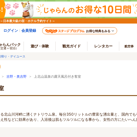
 ～日本最大級の宿・ホテル予約サイト～
ログイン
会員登録
お得な特典をみる
ゃらんパック
遊び・体験
観光ガイド
レンタカー
航空券
（交通＋宿泊）
日帰り・デイユース
>
吉野・奥吉野
> 上北山温泉の露天風呂付き客室
室
る北山川河畔に湧くナトリウム泉。毎分350リットルの豊富な湧出量と、国内でも
冷え性などに効果があり、入浴後は肌もツルツルになる事から、女性の方にたいへん