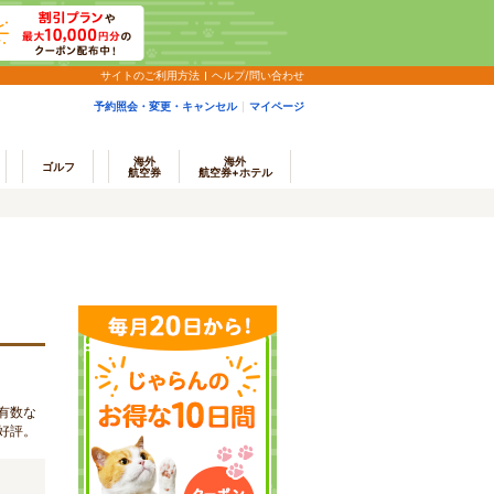
サイトのご利用方法
ヘルプ/問い合わせ
予約照会・変更・キャンセル
マイページ
海外
海外
ゴルフ
航空券
航空券+ホテル
有数な
好評。