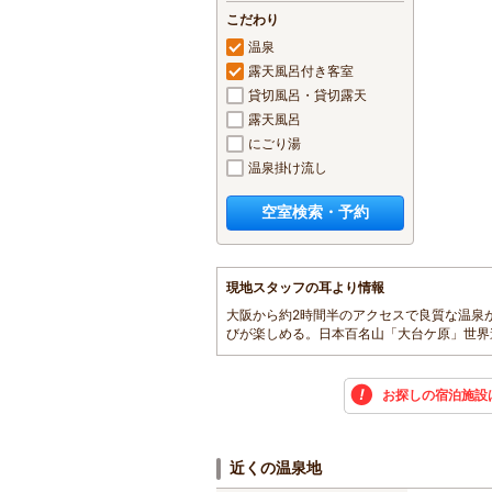
こだわり
温泉
露天風呂付き客室
貸切風呂・貸切露天
露天風呂
にごり湯
温泉掛け流し
空室検索・予約
現地スタッフの耳より情報
大阪から約2時間半のアクセスで良質な温泉
びが楽しめる。日本百名山「大台ケ原」世界
お探しの宿泊施設
近くの温泉地