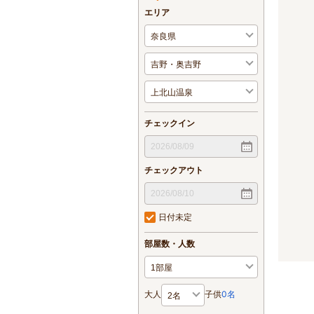
エリア
チェックイン
チェックアウト
日付未定
部屋数・人数
大人
子供
0
名