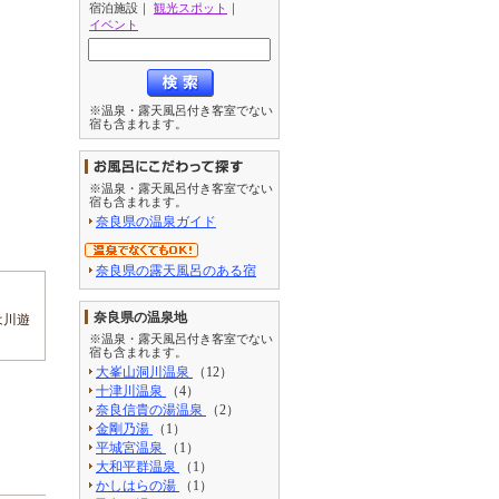
宿泊施設
｜
観光スポット
｜
イベント
※温泉・露天風呂付き客室でない
宿も含まれます。
※温泉・露天風呂付き客室でない
宿も含まれます。
奈良県の温泉ガイド
奈良県の露天風呂のある宿
奈良県の温泉地
は川遊
※温泉・露天風呂付き客室でない
宿も含まれます。
大峯山洞川温泉
（12）
十津川温泉
（4）
奈良信貴の湯温泉
（2）
金剛乃湯
（1）
平城宮温泉
（1）
大和平群温泉
（1）
かしはらの湯
（1）