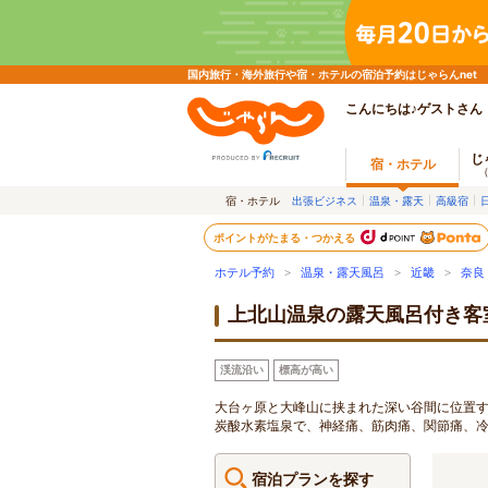
国内旅行・海外旅行や宿・ホテルの宿泊予約はじゃらんnet
こんにちは♪ゲストさん
じ
宿・ホテル
宿・ホテル
出張ビジネス
温泉・露天
高級宿
ポイントがたまる・つかえる
ホテル予約
>
温泉・露天風呂
>
近畿
>
奈良
上北山温泉の露天風呂付き客
渓流沿い
標高が高い
大台ヶ原と大峰山に挟まれた深い谷間に位置す
炭酸水素塩泉で、神経痛、筋肉痛、関節痛、
宿泊プランを探す