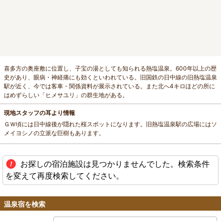
喜多方の奥座敷に位置し、子宝の湯としても知られる熱塩温泉。600年以上の歴
史があり、眼病・神経痛にも効くといわれている。旧国鉄の日中線の旧熱塩温泉
駅が近く、今では客車・関係資料が展示されている。また北へ4キロほどの所に
はめずらしい「ヒメサユリ」の群生地がある。
現地スタッフの耳より情報
ＧＷ頃には日中線後が隠れた桜スポットになります。旧熱塩温泉駅の広場にはソ
メイヨシノの立派な巨樹もあります。
お探しの宿泊施設は見つかりませんでした。検索条件
を変えて再度検索してください。
温泉宿を検索