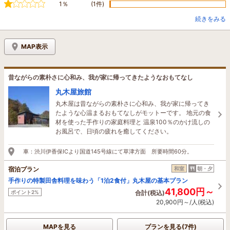
1％
(1件)
続きをみる
MAP表示
昔ながらの素朴さに心和み、我が家に帰ってきたようなおもてなし
丸木屋旅館
丸木屋は昔ながらの素朴さに心和み、我が家に帰ってき
たような心温まるおもてなしがモットーです。 地元の食
材を使った手作りの家庭料理と 温泉100％のかけ流しの
お風呂で、日頃の疲れを癒してください。
車：渋川伊香保ICより国道145号線にて草津方面 所要時間60分。
宿泊プラン
和室
朝・夕
手作りの特製田舎料理を味わう「1泊2食付」丸木屋の基本プラン
41,800円～
ポイント2%
合計(税込)
20,900円～/人(税込)
MAPを見る
プランを見る(7件)