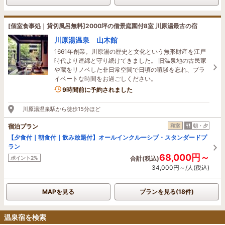
[個室食事処｜貸切風呂無料]2000坪の借景庭園付8室 川原湯最古の宿
川原湯温泉 山木館
1661年創業。川原湯の歴史と文化という無形財産を江戸
時代より連綿と守り続けてきました。 旧温泉地の古民家
や蔵をリノベした非日常空間で日頃の喧騒を忘れ、プラ
イベートな時間をお過ごしください。
1名がこの宿を見ています
9時間前に予約されました
川原湯温泉駅から徒歩15分ほど
宿泊プラン
和室
朝・夕
【夕食付｜朝食付｜飲み放題付】オールインクルーシブ・スタンダードプ
ラン
68,000円～
ポイント2%
合計(税込)
34,000円～/人(税込)
MAPを見る
プランを見る(18件)
温泉宿を検索