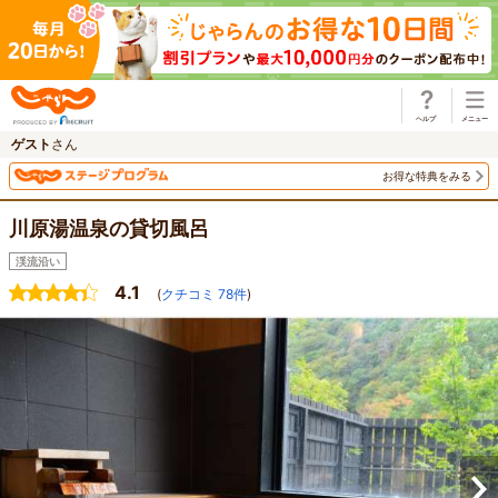
じゃらん
ゲスト
さん
お得な特典をみる
川原湯温泉の貸切風呂
渓流沿い
4.1
(
クチコミ
78
件
)