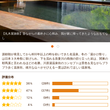
【丸木屋旅館】昔ながらの素朴さに心和み、我が家に帰ってきたようなおもてな
し
源頼朝が発見してから800年以上の時を紡いできた名温泉。冬の「湯かけ祭り」
は日本３大奇祭に挙げられ、下を流れる吾妻川の両側の切り立った岩は、関東の
耶馬溪と言われるほどの名勝。川原湯温泉街のコンセプトは景色を見ながらブラ
ブラ歩く温泉街。雄大な山々がそびえる一度は訪れてほしい温泉地。
評価分布
36％
(28件)
47％
(37件)
12％
(9件)
4％
(3件)