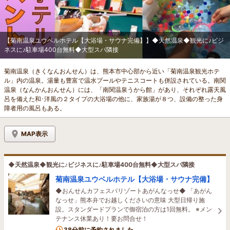
【菊南温泉ユウベルホテル【大浴場・サウナ完備】】◆天然温泉◆観光に♪ビジ
ネスに♪駐車場400台無料◆大型スパ隣接
菊南温泉（きくなんおんせん）は、熊本市中心部から近い「菊南温泉観光ホテ
ル」内の温泉。湯量も豊富で温水プールやテニスコートも併設されている。南関
温泉（なんかんおんせん）には、「南関温泉うから館」があり、それぞれ露天風
呂を備えた和･洋風の２タイプの大浴場の他に、家族湯が８つ、設備の整った身
障者用の風呂もある。
MAP表示
◆天然温泉◆観光に♪ビジネスに♪駐車場400台無料◆大型スパ隣接
菊南温泉ユウベルホテル【大浴場・サウナ完備】
◆おんせんカフェスパリゾートあがんなっせ◆ 「あがん
なっせ」熊本弁でお越しくださいの意味 大型日帰り施
設。スタンダードプランで御宿泊の方は1回無料。 ※メン
テナンス休業あり！要お問合せ！
1名がこの宿を見ています
38分前に予約されました