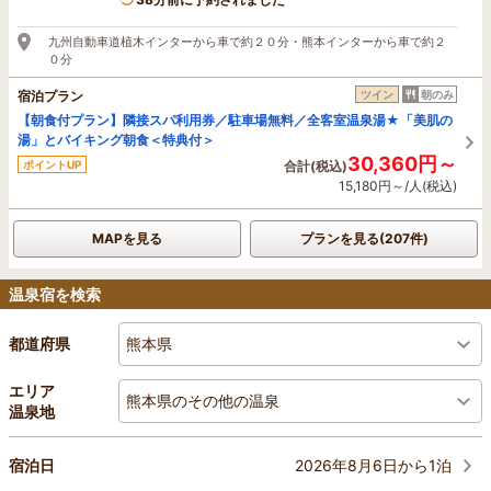
九州自動車道植木インターから車で約２０分・熊本インターから車で約２
０分
宿泊プラン
ツイン
朝のみ
【朝食付プラン】隣接スパ利用券／駐車場無料／全客室温泉湯★「美肌の
湯」とバイキング朝食＜特典付＞
30,360円～
ポイントUP
合計(税込)
15,180円～/人(税込)
MAPを見る
プランを見る(207件)
温泉宿を検索
熊本県
都道府県
エリア
熊本県のその他の温泉
温泉地
2026年8月6日から1泊
宿泊日