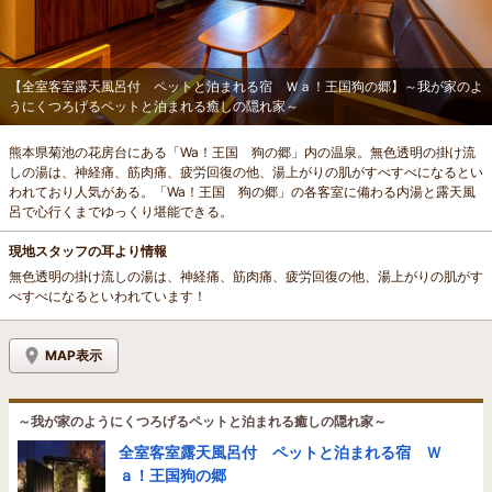
【全室客室露天風呂付 ペットと泊まれる宿 Ｗａ！王国狗の郷】～我が家のよ
うにくつろげるペットと泊まれる癒しの隠れ家～
熊本県菊池の花房台にある「Wa！王国 狗の郷」内の温泉。無色透明の掛け流
しの湯は、神経痛、筋肉痛、疲労回復の他、湯上がりの肌がすべすべになるとい
われており人気がある。「Wa！王国 狗の郷」の各客室に備わる内湯と露天風
呂で心行くまでゆっくり堪能できる。
現地スタッフの耳より情報
無色透明の掛け流しの湯は、神経痛、筋肉痛、疲労回復の他、湯上がりの肌がす
べすべになるといわれています！
MAP表示
～我が家のようにくつろげるペットと泊まれる癒しの隠れ家～
全室客室露天風呂付 ペットと泊まれる宿 Ｗ
ａ！王国狗の郷