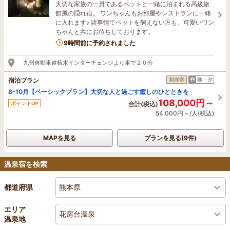
大切な家族の一員であるペットと一緒に泊まれる高級旅
館風の隠れ宿。 ワンちゃんもお部屋やレストランに一緒
に入れます♪ 諸事情でペットを飼えない方も、可愛いワン
ちゃんと共にお待ちしております。
9時間前に予約されました
九州自動車道植木インターチェンジより車で２０分
宿泊プラン
和洋室
朝・夕
8-10月【ベーシックプラン】大切な人と過ごす癒しのひとときを
108,000円～
ポイントUP
合計(税込)
54,000円～/人(税込)
MAPを見る
プランを見る(9件)
温泉宿を検索
熊本県
都道府県
エリア
花房台温泉
温泉地