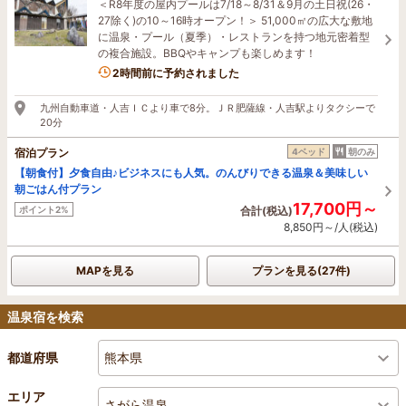
＜R8年度の屋内プールは7/18～8/31＆9月の土日祝(26・
27除く)の10～16時オープン！＞ 51,000㎡の広大な敷地
に温泉・プール（夏季）・レストランを持つ地元密着型
の複合施設。BBQやキャンプも楽しめます！
2時間前に予約されました
九州自動車道・人吉ＩＣより車で8分。ＪＲ肥薩線・人吉駅よりタクシーで
20分
宿泊プラン
4ベッド
朝のみ
【朝食付】夕食自由♪ビジネスにも人気。のんびりできる温泉＆美味しい
朝ごはん付プラン
17,700円～
ポイント2%
合計(税込)
8,850円～/人(税込)
MAPを見る
プランを見る(27件)
温泉宿を検索
熊本県
都道府県
エリア
さがら温泉