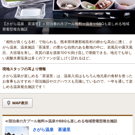
【さがら温泉 茶湯里】≪宿泊者の方プール無料≫温泉やBBQも楽しめる地域
密着型複合施設
「相性が良くなる村」で知られる、熊本県球磨郡相良村の静かな高台に湧く、さ
がら温泉。温泉施設「茶湯里」の豊かな自然のある敷地の中に、岩風呂や露天風
呂、大浴場を有し、良質の湯を源泉100％掛け流しで堪能できる。地元でも珍し
い炭酸水素塩泉は多くのファンが足しげく訪れるほど。
現地スタッフの耳より情報
さがら温泉が楽しめる「茶湯里」は、温泉入浴はもちろん地元産の食材を使った
お食事もおすすめ！宿泊施設やログハウスも完備しているので、一年を通して楽
しめる温泉複合施設です！
MAP表示
≪宿泊者の方プール無料≫温泉やBBQも楽しめる地域密着型複合施設
さがら温泉 茶湯里