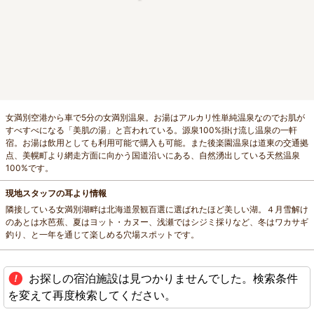
女満別空港から車で5分の女満別温泉。お湯はアルカリ性単純温泉なのでお肌が
すべすべになる「美肌の湯」と言われている。源泉100%掛け流し温泉の一軒
宿。お湯は飲用としても利用可能で購入も可能。また後楽園温泉は道東の交通拠
点、美幌町より網走方面に向かう国道沿いにある、自然湧出している天然温泉
100%です。
現地スタッフの耳より情報
隣接している女満別湖畔は北海道景観百選に選ばれたほど美しい湖。４月雪解け
のあとは水芭蕉、夏はヨット・カヌー、浅瀬ではシジミ採りなど、冬はワカサギ
釣り、と一年を通じて楽しめる穴場スポットです。
お探しの宿泊施設は見つかりませんでした。検索条件
を変えて再度検索してください。