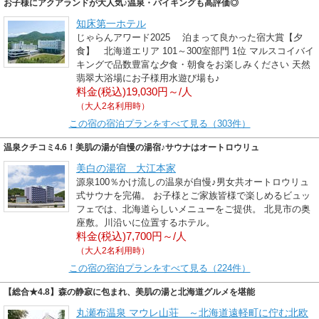
お子様にアクアランドが大人気♪温泉・バイキングも高評価◎
知床第一ホテル
じゃらんアワード2025 泊まって良かった宿大賞【夕
食】 北海道エリア 101～300室部門 1位 マルスコイバイ
キングで品数豊富な夕食・朝食をお楽しみください 天然
翡翠大浴場にお子様用水遊び場も♪
料金(税込)19,030円～/人
（大人2名利用時）
この宿の宿泊プランをすべて見る（303件）
温泉クチコミ4.6！美肌の湯が自慢の湯宿♪サウナはオートロウリュ
美白の湯宿 大江本家
源泉100％かけ流しの温泉が自慢♪男女共オートロウリュ
式サウナを完備。 お子様とご家族皆様で楽しめるビュッ
フェでは、北海道らしいメニューをご提供。 北見市の奥
座敷。川沿いに位置するホテル。
料金(税込)7,700円～/人
（大人2名利用時）
この宿の宿泊プランをすべて見る（224件）
【総合★4.8】森の静寂に包まれ、美肌の湯と北海道グルメを堪能
丸瀬布温泉 マウレ山荘 ～北海道遠軽町に佇む北欧