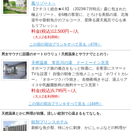
風リゾート～
【クチコミ総合★4.8】（2023年7月時点）森に包まれた
極上リゾート。全6種の客室に、とろける美肌の湯、北海
道牛や新鮮魚介のフルコース、星降る露天風呂で心も体
もリフレッシュ
料金(税込)12,500円～/人
（大人2名利用時）
この宿の宿泊プランをすべて見る（47件）
男女サウナに話題のオートロウリュ！天然温泉とサウナでととのう♪
天然温泉 常呂川の湯 ドーミーイン北見
オホーツク旅の拠点をもっと快適に。全客室にスマート
TVを設置！ 自慢の朝食ご当地メニューは「ホワイトカレ
ー」「オホーツクバラ焼き」 名物夜鳴きそば、湯上りア
イスや乳酸菌飲料の無料サービス充実！
料金(税込)5,795円～/人
（大人2名利用時）
この宿の宿泊プランをすべて見る（144件）
天然温泉とかに料理が自慢。涼しい紋別で心温まるもてなしを。
紋別プリンスホテル
新鮮な魚介類、特にかに刺身、かにしゃぶなどの料理が