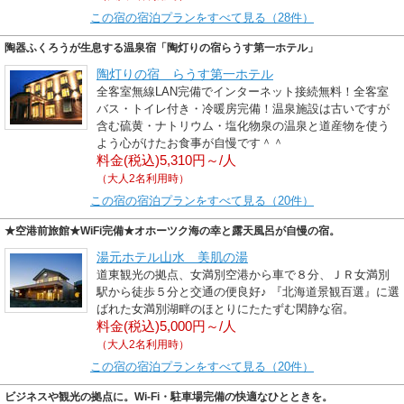
この宿の宿泊プランをすべて見る（28件）
陶器ふくろうが生息する温泉宿「陶灯りの宿らうす第一ホテル」
陶灯りの宿 らうす第一ホテル
全客室無線LAN完備でインターネット接続無料！全客室
バス・トイレ付き・冷暖房完備！温泉施設は古いですが
含む硫黄・ナトリウム・塩化物泉の温泉と道産物を使う
よう心がけたお食事が自慢です＾＾
料金(税込)5,310円～/人
（大人2名利用時）
この宿の宿泊プランをすべて見る（20件）
★空港前旅館★WiFi完備★オホーツク海の幸と露天風呂が自慢の宿。
湯元ホテル山水 美肌の湯
道東観光の拠点、女満別空港から車で８分、ＪＲ女満別
駅から徒歩５分と交通の便良好♪ 『北海道景観百選』に選
ばれた女満別湖畔のほとりにたたずむ閑静な宿。
料金(税込)5,000円～/人
（大人2名利用時）
この宿の宿泊プランをすべて見る（20件）
ビジネスや観光の拠点に。Wi-Fi・駐車場完備の快適なひとときを。