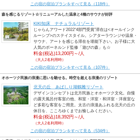
この宿の宿泊プランをすべて見る（118件）
森を感じるリゾート☆リニューアルした温泉と4種のサウナが好評
KIKI知床 ナチュラルリゾート
じゃらんアワード2022“4部門受賞”滞在は<オールインク
ルーシブ>のステイスタイル。シアターラウンジや温泉・
サウナ、アートを感じる滞在を堪能下さい。お子様に大
人気のボーネルンド監修「遊びの森」も☆
料金(税込)13,200円～/人
（大人2名利用時）
この宿の宿泊プランをすべて見る（107件）
オホーツク民族の浪漫に思いを馳せる。時空を超える浪漫のリゾート
北天の丘 あばしり湖鶴雅リゾート
デザインコンセプトは北方民族とオホーツク文化。自慢
の露天風呂付客室の他、和室・洋室・和洋室・洋座室な
ど多彩な客室をご用意。太古の浪漫あふれる北天の丘の
休日を、こころゆくまでお愉しみください。
料金(税込)18,392円～/人
（大人2名利用時）
この宿の宿泊プランをすべて見る（534件）