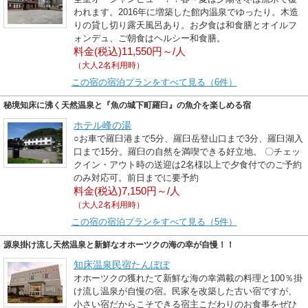
われます。2016年に増築した館内温泉でゆったり。木造
りの貸し切り露天風呂あり。お夕食は和食膳とオイルフ
ォンデュ、ご朝食はヘルシー和食膳。
料金(税込)11,550円～/人
（大人2名利用時）
この宿の宿泊プランをすべて見る（6件）
秘境知床に沸く天然温泉と『魚の城下町羅臼』の魚介を楽しめる宿
ホテル峰の湯
○お車で羅臼港まで5分、羅臼岳登山口まで3分、羅臼湖入
口まで15分。羅臼の自然を満喫できる好立地。 〇チェッ
クイン・アウト時の送迎は2名様以上で夕食付でのご予約
のみ対応可。前日までに要予約
料金(税込)7,150円～/人
（大人2名利用時）
この宿の宿泊プランをすべて見る（5件）
源泉掛け流し天然温泉と新鮮なオホーツクの海の幸が自慢！！
知床温泉民宿たんぽぽ
オホーツクの獲れたて新鮮な海の幸満載の料理と100％掛
け流し温泉が自慢の宿。民家を改築した古い宿ですが、
小さい宿だからこそできる宿主こだわりのお食事をぜひ