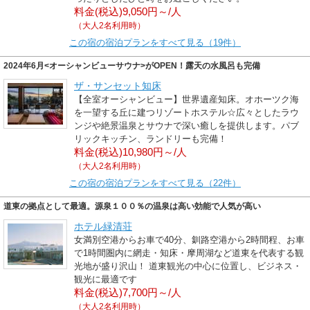
料金(税込)9,050円～/人
（大人2名利用時）
この宿の宿泊プランをすべて見る（19件）
2024年6月<オーシャンビューサウナ>がOPEN！露天の水風呂も完備
ザ・サンセット知床
【全室オーシャンビュー】世界遺産知床。オホーツク海
を一望する丘に建つリゾートホステル☆広々としたラウ
ンジや絶景温泉とサウナで深い癒しを提供します。パブ
リックキッチン、ランドリーも完備！
料金(税込)10,980円～/人
（大人2名利用時）
この宿の宿泊プランをすべて見る（22件）
道東の拠点として最適。源泉１００％の温泉は高い効能で人気が高い
ホテル緑清荘
女満別空港からお車で40分、釧路空港から2時間程、お車
で1時間圏内に網走・知床・摩周湖など道東を代表する観
光地が盛り沢山！ 道東観光の中心に位置し、ビジネス・
観光に最適です
料金(税込)7,700円～/人
（大人2名利用時）