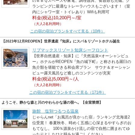
のＢＢＱスペースや家電、調理器具、食器類も完備。グ
ランピングに最適なトレーラハウスもございます！（室
内にシャワー室・トイレあり）Wifiも利用可
料金(税込)10,200円～/室
（大人2名利用時）
この宿の宿泊プランをすべて見る（10件）
【2023年12月REOPEN】世界遺産『知床』にスパ＆リゾートホテル誕生
リブマックスリゾート知床シーフロント
【世界自然遺産・知床】に『天然温泉×オーシャンビュ
ー』ホテルがREOPEN『魚の城下町』と称される羅臼の
魚介類を堪能できる和会席プラン サウナ＆オーシャン
ビュー露天風呂など癒しのコンテンツが充実
料金(税込)5,000円～/人
（大人2名利用時）
この宿の宿泊プランをすべて見る（171件）
ようこそ、静かな森と川のやわらかな湯の宿へ。【全室禁煙】
旅館 塩別つるつる温泉
じゃらんnet「お風呂が良かった宿」ランキング北海道2
位受賞！ 春夏秋冬、時めく五感に心深まるやすらぎのお
もてなし。 100％源泉かけ流しの宿で自然に囲まれてゆ
ったりとしたひと時をお過ごしください。