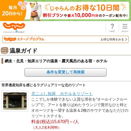
じゃらん
お得な特典をみる
温泉ガイド
網走・北見・知床エリアの温泉・露天風呂のある宿・ホテル
条件を変更して再検索
世界遺産知床を感じるラグジュアリーな北のリゾート
北こぶし知床 ホテル＆リゾート
ここでしか体験できない上質な滞在を“オールインクルー
シブ”で。アートを散りばめたラウンジで贅沢なひと時と
オホーツクを一望する温泉＆2種のサウナであなただけの
リゾートステイを。
料金(税込)15,670円～/人
（大人2名利用時）