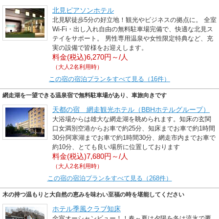
北見ピアソンホテル
北見駅徒歩5分の好立地！観光やビジネスの拠点に。 全室
Wi-Fi・出し入れ自由の無料駐車場完備で、快適な北見ス
テイをサポート。 男性専用温泉や女性限定特典など、充
実の設備で皆様をお迎えします。
料金(税込)6,270円～/人
（大人2名利用時）
この宿の宿泊プランをすべて見る（16件）
網走湖を一望できる温泉宿で無料駐車場があり、車旅向きです
天都の宿 網走観光ホテル（BBHホテルグループ）
大浴場からは雄大な網走湖を眺められます。知床の玄関
口女満別空港からお車で約25分、知床までお車で約1時間
30分阿寒湖までお車で約1時間30分、網走市内までお車で
約10分、とても良い場所に位置しております
料金(税込)7,680円～/人
（大人2名利用時）
この宿の宿泊プランをすべて見る（268件）
木の持つ温もりと大自然の恵みを味わい至福の時を堪能してください
ホテル季風クラブ知床
全室オーシャンビュー！！春～夏は夕陽を冬は流氷で覆