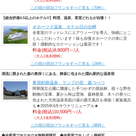
（大人2名利用時）
この宿の宿泊プランをすべて見る（70件）
【総合評価4.5以上のホテル!!】料理、温泉、客室どれもが自慢！！
オホーツク温泉 ホテル日の出岬
全客室のマットレスにエアウィーヴを導入。快眠にとこ
とんこだわっています！味も自慢オホーツクの幸に舌
鼓！感動的なロケーションは最高です！
料金(税込)8,800円～/人
（大人2名利用時）
この宿の宿泊プランをすべて見る（24件）
清流に囲まれた森の奥深くにある、静寂に包まれた隠れ家的な温泉宿
奥屈斜路温泉 ランプの宿 森つべつ
阿寒国立公園に隣接した手つかずの原始林、様々な野生
動物の宝庫。夏から秋は雲海、森林散策、木々の香りに
包まれた天然温泉美肌の湯の露天風呂を堪能！家族風呂
も★2025年4月サウナリニューアル★
料金(税込)10,500円～/人
（大人2名利用時）
この宿の宿泊プランをすべて見る（98件）
◆全客室でＷＯＷＯＷ無料視聴可 ◆全客室でＷｉ-Ｆｉ接続可