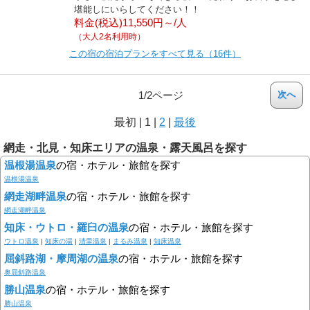
堪能しにいらしてください！！
料金(税込)11,550円～/人
（大人2名利用時）
この宿の宿泊プランをすべて見る（16件）
1/2ページ
次へ
最初
|
1
|
2
|
最後
網走・北見・知床エリアの温泉・露天風呂を探す
温根湯温泉
の宿・ホテル・旅館を探す
温根湯温泉
網走湖畔温泉
の宿・ホテル・旅館を探す
網走湖畔温泉
知床・ウトロ・羅臼の温泉
の宿・ホテル・旅館を探す
ウトロ温泉
|
知床の湯
|
清里温泉
|
まるみ温泉
|
知床温泉
屈斜路湖・摩周湖の温泉
の宿・ホテル・旅館を探す
奥屈斜路温泉
勝山温泉
の宿・ホテル・旅館を探す
勝山温泉