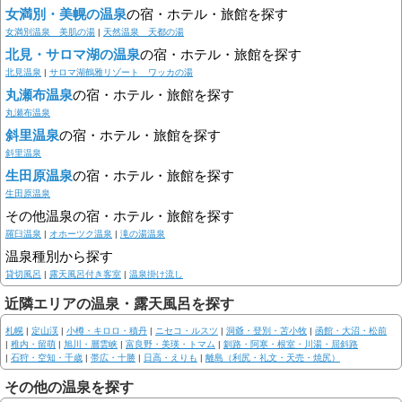
女満別・美幌の温泉
の宿・ホテル・旅館を探す
女満別温泉 美肌の湯
|
天然温泉 天都の湯
北見・サロマ湖の温泉
の宿・ホテル・旅館を探す
北見温泉
|
サロマ湖鶴雅リゾート ワッカの湯
丸瀬布温泉
の宿・ホテル・旅館を探す
丸瀬布温泉
斜里温泉
の宿・ホテル・旅館を探す
斜里温泉
生田原温泉
の宿・ホテル・旅館を探す
生田原温泉
その他温泉の宿・ホテル・旅館を探す
羅臼温泉
|
オホーツク温泉
|
滝の湯温泉
温泉種別から探す
貸切風呂
|
露天風呂付き客室
|
温泉掛け流し
近隣エリアの温泉・露天風呂を探す
札幌
|
定山渓
|
小樽・キロロ・積丹
|
ニセコ・ルスツ
|
洞爺・登別・苫小牧
|
函館・大沼・松前
|
稚内・留萌
|
旭川・層雲峡
|
富良野・美瑛・トマム
|
釧路・阿寒・根室・川湯・屈斜路
|
石狩・空知・千歳
|
帯広・十勝
|
日高・えりも
|
離島（利尻・礼文・天売・焼尻）
その他の温泉を探す