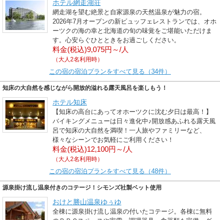
ホテル網走湖荘
網走湖を望む絶景と自家源泉の天然温泉が魅力の宿。
2026年7月オープンの新ビュッフェレストランでは、オホ
ーツクの海の幸と北海道の旬の味覚をご堪能いただけま
す。心安らぐひとときをお過ごしください。
料金(税込)9,075円～/人
（大人2名利用時）
この宿の宿泊プランをすべて見る（34件）
知床の大自然を感じながら開放的溢れる露天風呂を楽しもう！
ホテル知床
【知床の高台にあってオホーツクに沈む夕日は最高！】
バイキングメニューは日々進化中♪開放感あふれる露天風
呂で知床の大自然を満喫！一人旅やファミリーなど、
様々なシーンでお気軽にご利用ください！
料金(税込)12,100円～/人
（大人2名利用時）
この宿の宿泊プランをすべて見る（48件）
源泉掛け流し温泉付きのコテージ！シモンズ社製ベット使用
おけと勝山温泉ゆぅゆ
全棟に源泉掛け流し温泉の付いたコテージ。各棟に無料