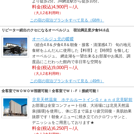
より徒歩2分。JR網走駅から徒歩10分。
料金(税込)4,900円～/人
（大人2名利用時）
この宿の宿泊プランをすべて見る（68件）
リピーター続出のクセになるオーベルジュ 宿泊満足度夕食94.6点
オーベルジュ北の暖暖
《総合4.8＆夕食4.8＆朝食・接客・清潔感4.7》 旬の地元
食材をふんだんに使用した【料理】と【時間】を愉しむ
オーベルジュ。 網走湖を一望出来るお部屋やお風呂、調
度品にこだわった館内で非日常な空間を
料金(税込)9,000円～/人
（大人2名利用時）
この宿の宿泊プランをすべて見る（49件）
全客室でＷＯＷＯＷ視聴可能！全客室でＷｉ-Ｆｉ接続可能！
北見天然温泉 ホテルルートインＧｒａｎｄ北見駅前
お部屋は全室コンフォート仕様、大浴場には北見天然温
泉(循環)を使用し、体に芯まで温まり疲労回復・美肌効果
抜群です！朝食メニューに焼き立てのクロワッサンと、
デニッシュをご用意しております★
料金(税込)6,250円～/人