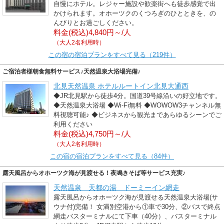
自慢にホテル。レジャー施設や歓楽街へも徒歩感覚で出
かけられます。オホーツクのくつろぎのひとときを、の
んびりとお過ごしください。
料金(税込)4,840円～/人
（大人2名利用時）
この宿の宿泊プランをすべて見る（219件）
ご宿泊者様朝食無料サービス♪天然温泉大浴場完備♪
北見天然温泉 ホテルルートイン北見大通西
◆JR北見駅から徒歩4分。国道39号線沿いの好立地です。
◆天然温泉大浴場 ◆Wi-Fi無料 ◆WOWOW3チャンネル無
料視聴可能♪ ◆ビジネスから観光まであらゆるシーンでご
利用ください
料金(税込)4,750円～/人
（大人2名利用時）
この宿の宿泊プランをすべて見る（84件）
露天風呂からオホーツク海が見渡せる！夜鳴きそば等サービス充実♪
天然温泉 天都の湯 ドーミーイン網走
露天風呂からオホーツク海が見渡せる天然温泉大浴場(サ
ウナ付)完備！ 女満別空港から①車で30分、②バスで終点
網走バスターミナルにて下車（40分）、バスターミナル