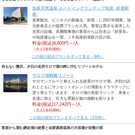
知床天然温泉 ルートイングランティア知床 -斜里駅
前-
道東観光、ビジネスの新拠点「斜里」に2007年開業。地
元飲食店との提携プランが人気。客室は寛ぎを追求した
充実の設備。高層階東側の客室からは百名山『斜里岳』
や知床連山を一望。ＪＲ知床斜里駅の目の前。
料金(税込)8,800円～/人
（大人2名利用時）
この宿の宿泊プランをすべて見る（9件）
何もない贅沢。夕日の名所サロマ湖の畔に佇むリゾートホテル
サロマ湖鶴雅リゾート
サロマンブルーと称えられる絶景のサロマ湖。夕刻の訪
れとともにサンセットオレンジが湖面をドラマチックに
塗り替えていきます。サロマ湖の色彩マジック、美食と
名湯に加え、壮大な景観が旅の感動を彩ります
料金(税込)17,242円～/人
（大人2名利用時）
この宿の宿泊プランをすべて見る（370件）
客室から望む網走湖の絶景と自家源泉温泉の大浴場が自慢の宿