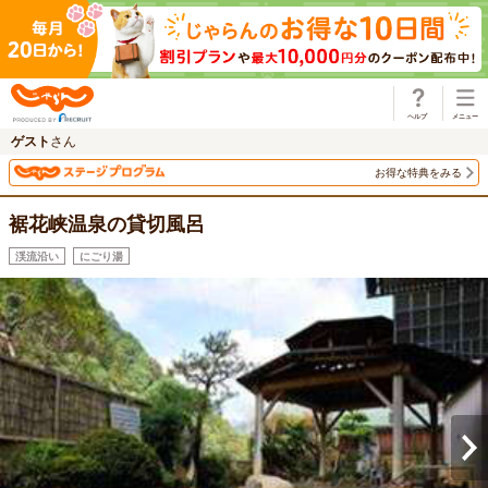
じゃらん
ゲスト
さん
お得な特典をみる
裾花峡温泉の貸切風呂
渓流沿い
にごり湯