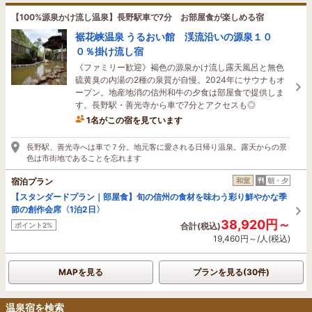
【100%源泉かけ流し温泉】長野駅車で7分 お部屋食が楽しめる宿
裾花峡温泉 うるおい館 渓流沿いの源泉１０
０％掛け流し宿
《ファミリー歓迎》褐色の源泉かけ流し露天風呂と無色
硫黄臭の内湯の2種の泉質が自慢。2024年にサウナもオ
ープン。地産地消の信州和牛の夕食は部屋食で提供しま
す。長野駅・善光寺から車で7分とアクセスも◎
1名がこの宿を見ています
長野駅、善光寺へは車で７分。地元客に愛される日帰り温泉。露天からの景
色は市街地であることを忘れます
宿泊プラン
和室
朝・夕
【スタンダードプラン｜部屋食】旬の信州の食材を味わう彩り鮮やかな季
節の創作会席〈1泊2日〉
38,920円～
ポイント2%
合計(税込)
19,460円～/人(税込)
MAPを見る
プランを見る(30件)
温泉宿を検索