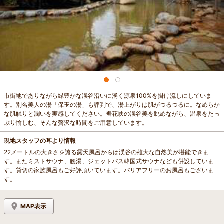
市街地でありながら緑豊かな渓谷沿いに湧く源泉100%を掛け流しにしていま
す。別名美人の湯「保玉の湯」も評判で、湯上がりは肌がつるつるに。なめらか
な肌触りと潤いを実感してください。裾花峡の渓谷美を眺めながら、温泉をたっ
ぷり愉しむ、そんな贅沢な時間をご用意しています。
現地スタッフの耳より情報
22メートルの大きさを誇る露天風呂からは渓谷の雄大な自然美が堪能できま
す。またミストサウナ、腰湯、ジェットバス韓国式サウナなども併設していま
す。貸切の家族風呂もご好評頂いています。バリアフリーのお風呂もございま
す。
MAP表示