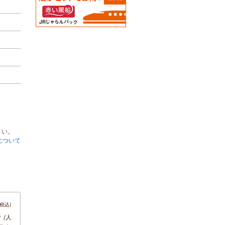
さい。
について
税込)
～
/人