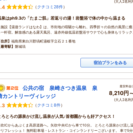
(大人2名利
.4
（
クチコミ28件
）
温泉はph9.3の「たまご肌」若返りの湯！岩盤浴で体の中から温まる
当施設【湯遊ランドはなわ】は、市街地の喧騒から離れ、四季折々の自然の風景に癒
る一軒宿。解放感のある露天風呂、遠赤外線低温岩盤浴サウナで心も身体もリラック
【住所】
福島県東白川郡塙町湯岐字立石２１番地
【最寄駅】
磐城塙
宿泊プランをみる
最安料金(
公共の宿 泉崎さつき温泉 泉
8,210円
崎カントリーヴィレッジ
(大人2名利
.3
（
クチコミ8件
）
とろとろの源泉かけ流し温泉が人気♪首都圏からも好アクセス！
矢吹ICからあぶくま高原道路へ。矢吹中央ICから車で10分。 とろとろ源泉かけ流し
でリフレッシュ！ 無料駐車場・レストラン・コインランドリーございます。 車で5