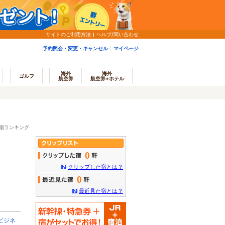
サイトのご利用方法
ヘルプ/問い合わせ
予約照会・変更・キャンセル
マイページ
海外
海外
ゴルフ
航空券
航空券+ホテル
宿ランキング
0
クリップした宿とは？
0
最近見た宿とは？
ビジネ