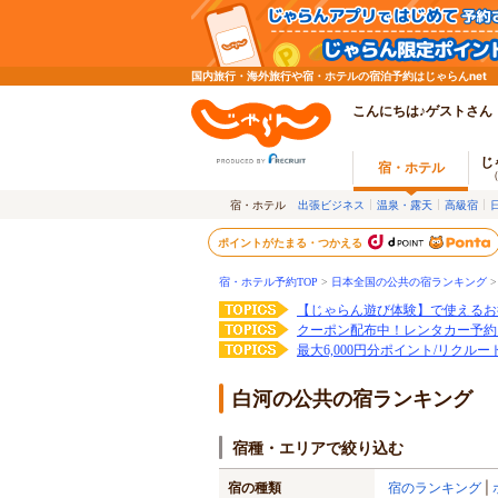
国内旅行・海外旅行や宿・ホテルの宿泊予約はじゃらんnet
こんにちは♪ゲストさん
じ
宿・ホテル
宿・ホテル
出張ビジネス
温泉・露天
高級宿
ポイントがたまる・つかえる
宿・ホテル予約TOP
>
日本全国の公共の宿ランキング
【じゃらん遊び体験】で使えるお
クーポン配布中！レンタカー予約
最大6,000円分ポイント/リクル
白河の公共の宿ランキング
宿種・エリアで絞り込む
宿の種類
宿のランキング