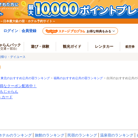
 ～日本最大級の宿・ホテル予約サイト～
ログイン
会員登録
お得な特典をみる
ゃらんパック
遊び・体験
観光ガイド
レンタカー
航空券
（交通＋宿泊）
日帰り・デイユース
>
東北のおすすめ公共の宿ランキング
>
福島のおすすめ公共の宿ランキング
>
白河のおすすめ公共の
得なクーポン配布中！
もじゃらん
ートカード
ホテルのランキング
旅館のランキング
民宿のランキング
温泉宿のランキング