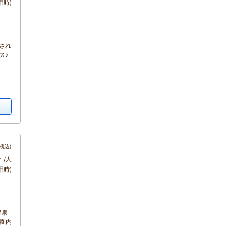
用時)
され
ス♪
税込)
～
/人
用時)
温泉
分圏内