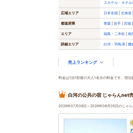
スホテル・ホテル
広域エリア
日本全国
北海道
都道府県
青森
岩手
宮城
エリア
福島・二本松
相
詳細エリア
白河・羽鳥湖
棚
売上ランキング
料金は1泊1部屋の大人1名分の料金です。宿
白河の公共の宿 じゃらんnet
2026年07月08日～2026年08月05日の