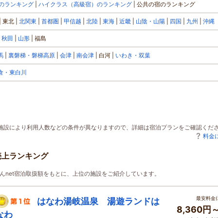
のランキング
ハイクラス（高級宿）のランキング
公共の宿のランキング
東北
北関東
首都圏
甲信越
北陸
東海
近畿
山陰・山陽
四国
九州
沖縄
秋田
山形
福島
馬
裏磐梯・磐梯高原
会津
南会津
白河
いわき・双葉
倉・東白川
泊施設により利用人数などの条件が異なりますので、詳細は宿泊プランをご確認くだ
料金
売上ランキング
じゃらんnet宿泊取扱額をもとに、上位の施設をご紹介しています。
最安料金(
はなわ湯岐温泉 湯遊ランドは
8,360円
なわ