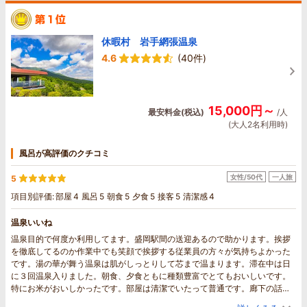
休暇村 岩手網張温泉
4.6
(40件)
15,000円～
最安料金(税込)
/人
(大人2名利用時)
風呂が高評価のクチコミ
女性/50代
一人旅
5
項目別評価:
部屋
4
風呂
5
朝食
5
夕食
5
接客
5
清潔感
4
温泉いいね
温泉目的で何度か利用してます。盛岡駅間の送迎あるので助かります。挨拶
を徹底してるのか作業中でも笑顔で挨拶する従業員の方々が気持ちよかった
です。湯の華が舞う温泉は肌がしっとりして芯まで温まります。滞在中は日
に３回温泉入りました。朝食、夕食ともに種類豊富でとてもおいしいです。
特にお米がおいしかったです。部屋は清潔でいたって普通です。廊下の話し
声は多少聞こえますが夜10時頃には静かになります。大自然と共にゆっくり