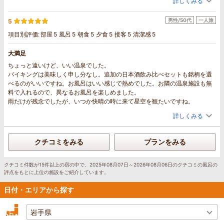
詳しくみる
過ごすには最高で何度も利用したくなります。ありがとうございました。
男性/50代
一人旅
5
項目別評価:
部屋
5
風呂
5
朝食
5
夕食
5
接客
5
清潔感
5
大満足
ちょっと遠いけど、いい温泉でした。
バイキングは美味しく申し分なし。追加の日本酒飲み比べセットも銘柄を選
べるのがいいですね。お風呂はいい感じで熱めでした。お隣の温泉施設も無
料で入れるので、異なるお風呂を楽しめました。
雨だけが残念でしたが、いつか快晴の時に来て星空を観たいですね。
詳しくみる
クチコミをみる
プランをみる
クチコミ件数が15件以上の宿の中で、2025年08月07日～2026年08月06日のクチコミの風呂の
評点をもとに上位の施設をご紹介しています。
日付・エリアから探す