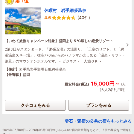
休暇村 岩手網張温泉
4.6
(40件)
【いわて旅割キャンペーン対象】盛岡より５℃涼しい絶景リゾート
2泊3日がスタンダード、「網張五湯」の湯巡り、「天空のリフト」と「網
張温泉スキー場」、標高770mからのパノラマが楽しめる「温泉・リフト・
絶景」のマウンテンホテルです。＜ビジネス・一人旅ＯＫ＞
【住所】
岩手県岩手郡雫石町網張温泉
【最寄駅】
盛岡
15,000円～
最安料金(税込)
/人
(大人2名利用時)
クチコミをみる
プランをみる
雫石・鶯宿の公共の宿をもっとみる
2026年07月09日～2026年08月06日のじゃらんnet宿泊取扱額をもとに、上位の施設をご紹介し