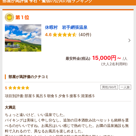
部屋が高評価 雫石・鶯宿の公共の宿ランキング
休暇村 岩手網張温泉
4.6
(40件)
15,000円～
最安料金(税込)
/人
(大人2名利用時)
部屋が高評価のクチコミ
男性/50代
一人旅
5
項目別評価:
部屋
5
風呂
5
朝食
5
夕食
5
接客
5
清潔感
5
大満足
ちょっと遠いけど、いい温泉でした。
バイキングは美味しく申し分なし。追加の日本酒飲み比べセットも銘柄を選
べるのがいいですね。お風呂はいい感じで熱めでした。お隣の温泉施設も無
料で入れるので、異なるお風呂を楽しめました。