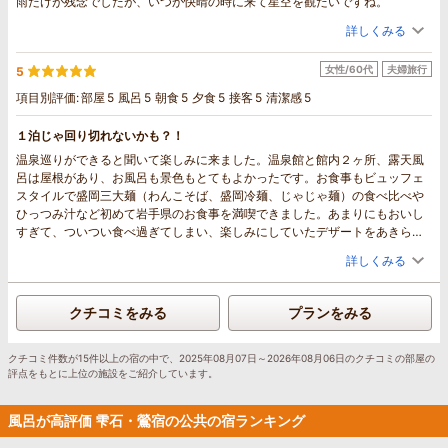
雨だけが残念でしたが、いつか快晴の時に来て星空を観たいですね。
詳しくみる
女性/60代
夫婦旅行
5
項目別評価:
部屋
5
風呂
5
朝食
5
夕食
5
接客
5
清潔感
5
１泊じゃ回り切れないかも？！
温泉巡りができると聞いて楽しみに来ました。温泉館と館内２ヶ所、露天風
呂は屋根があり、お風呂も景色もとてもよかったです。お食事もビュッフェ
スタイルで盛岡三大麺（わんこそば、盛岡冷麺、じゃじゃ麺）の食べ比べや
ひっつみ汁など初めて岩手県のお食事を満喫できました。あまりにもおいし
すぎて、ついつい食べ過ぎてしまい、楽しみにしていたデザートをあきらめ
ました。主人はハンモックが気に入ったようで、また行きたいと言っていま
詳しくみる
した。私も、天空のリフトに乗って散策と今回行けなかった残り２か所の温
泉巡りをしにまた行きたいと思います。
クチコミをみる
プランをみる
クチコミ件数が15件以上の宿の中で、2025年08月07日～2026年08月06日のクチコミの部屋の
評点をもとに上位の施設をご紹介しています。
風呂が高評価 雫石・鶯宿の公共の宿ランキング