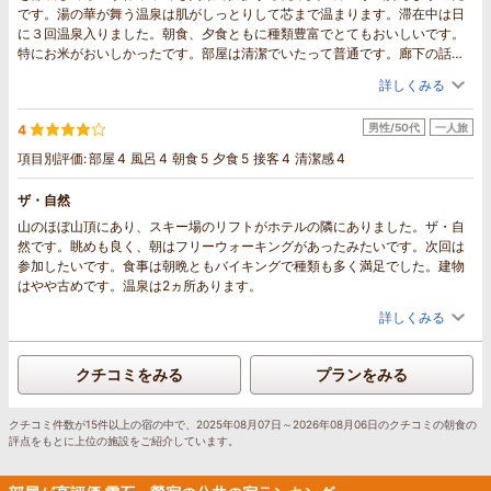
です。湯の華が舞う温泉は肌がしっとりして芯まで温まります。滞在中は日
に３回温泉入りました。朝食、夕食ともに種類豊富でとてもおいしいです。
特にお米がおいしかったです。部屋は清潔でいたって普通です。廊下の話し
声は多少聞こえますが夜10時頃には静かになります。大自然と共にゆっくり
詳しくみる
過ごすには最高で何度も利用したくなります。ありがとうございました。
男性/50代
一人旅
4
項目別評価:
部屋
4
風呂
4
朝食
5
夕食
5
接客
4
清潔感
4
ザ・自然
山のほぼ山頂にあり、スキー場のリフトがホテルの隣にありました。ザ・自
然です。眺めも良く、朝はフリーウォーキングがあったみたいです。次回は
参加したいです。食事は朝晩ともバイキングで種類も多く満足でした。建物
はやや古めです。温泉は2ヵ所あります。
詳しくみる
クチコミをみる
プランをみる
クチコミ件数が15件以上の宿の中で、2025年08月07日～2026年08月06日のクチコミの朝食の
評点をもとに上位の施設をご紹介しています。