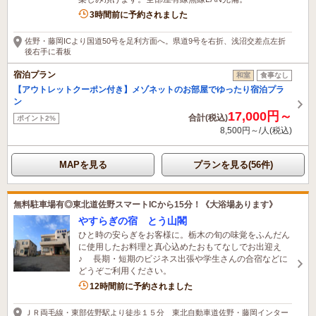
3時間前に予約されました
佐野・藤岡ICより国道50号を足利方面へ。県道9号を右折、浅沼交差点左折
後右手に看板
宿泊プラン
和室
食事なし
【アウトレットクーポン付き】メゾネットのお部屋でゆったり宿泊プラ
ン
17,000円～
合計(税込)
ポイント2%
8,500円～/人(税込)
MAPを見る
プランを見る(56件)
無料駐車場有◎東北道佐野スマートICから15分！《大浴場あります》
やすらぎの宿 とう山閣
ひと時の安らぎをお客様に。栃木の旬の味覚をふんだん
に使用したお料理と真心込めたおもてなしでお出迎え
♪ 長期・短期のビジネス出張や学生さんの合宿などに
どうぞご利用ください。
1名がこの宿を見ています
12時間前に予約されました
ＪＲ両毛線・東部佐野駅より徒歩１５分 東北自動車道佐野・藤岡インター