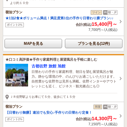
より約１０分
宿泊プラン
ツイン
朝・夕
★1泊2食★ボリューム満点！満足度第1位の手作り日替わり膳プラン♪♪
15,400円～
合計(税込)
ポイント2%
7,700円～/人(税込)
MAPを見る
プランを見る(12件)
★口コミ高評価★手作り家庭料理と展望風呂を手軽に楽しむ
古都佐野 旅館 旭館
日替わりの手作り家庭料理、朝日を望む展望風呂が魅
力。静かな環境の中、のんびりお過ごしいただけます。
自然豊かな佐野市は見所も満載。佐野インターやアウト
レットにも近く、ビジネス・観光拠点にも◎
ＪＲ佐野駅よりお車にて５分、徒歩にて１５分
宿泊プラン
和室
朝・夕
【日替わり御膳】連泊でも安心♪手作りの日替わり定食！
14,300円～
合計(税込)
ポイント2%
7,150円～/人(税込)