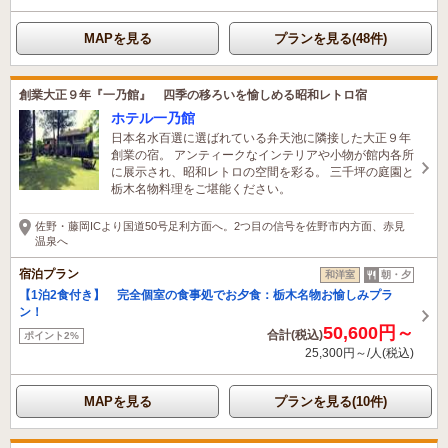
MAPを見る
プランを見る(48件)
創業大正９年『一乃館』 四季の移ろいを愉しめる昭和レトロ宿
ホテル一乃館
日本名水百選に選ばれている弁天池に隣接した大正９年
創業の宿。 アンティークなインテリアや小物が館内各所
に展示され、昭和レトロの空間を彩る。 三千坪の庭園と
栃木名物料理をご堪能ください。
佐野・藤岡ICより国道50号足利方面へ。2つ目の信号を佐野市内方面、赤見
温泉へ
宿泊プラン
和洋室
朝・夕
【1泊2食付き】 完全個室の食事処でお夕食：栃木名物お愉しみプラ
ン！
50,600円～
合計(税込)
ポイント2%
25,300円～/人(税込)
MAPを見る
プランを見る(10件)