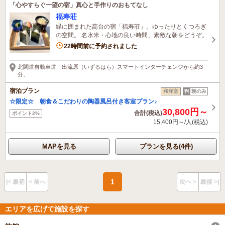
「心やすらぐ一望の宿」真心と手作りのおもてなし
福寿荘
緑に囲まれた高台の宿「福寿荘」。ゆったりとくつろぎ
の空間。 名水米・心地の良い時間、素敵な朝をどうぞ。
1名がこの宿を見ています
22時間前に予約されました
北関道自動車道 出流原（いずるはら）スマートインターチェンジから約3
分。
宿泊プラン
和洋室
朝のみ
☆限定☆ 朝食＆こだわりの陶器風呂付き客室プラン♪
30,800円～
合計(税込)
ポイント2%
15,400円～/人(税込)
MAPを見る
プランを見る(4件)
1
|< 最初
< 前へ
次へ >
最後 >|
エリアを広げて施設を探す