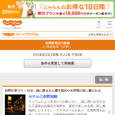
じゃらん
お得な特典をみる
佐野駅周辺の旅館
の 検索結果（
5
/
5
軒）
日付未定1泊 1部屋 大人2名 子供0名
条件を変更して再検索
近い順
佐野IC車で５～10分。緑に囲まれた露天風呂や水琴窟の音に癒される
ホテル三吉野別館
ラジウムにより水当たりが軟らかく、肌に潤いを与える
人工温泉のお風呂５箇所を、貸切で楽しめる宿。同じ敷
地内にレストラン・プチボヌールがあり、石窯料理をお
楽しみ頂けます。全部屋有線無線LAN完備。
1名がこの宿を見ています